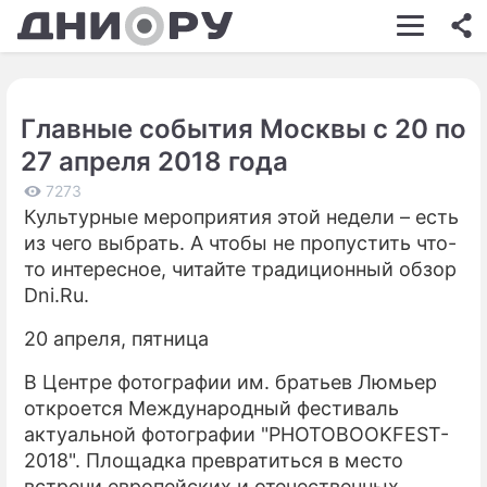
ШОУ-БИЗНЕС
АВТО
Главные события Москвы с 20 по
КИНО
27 апреля 2018 года
НЕДВИЖИМОСТЬ
7273
Культурные мероприятия этой недели – есть
ЗДОРОВЬЕ
из чего выбрать. А чтобы не пропустить что-
ЭКОНОМИКА
то интересное, читайте традиционный обзор
Dni.Ru.
ПРОИСШЕСТВИЯ
20 апреля, пятница
СОННИК
В Центре фотографии им. братьев Люмьер
СТИЛЬ ЖИЗНИ
откроется Международный фестиваль
актуальной фотографии "PHOTOBOOKFEST-
СЕРИАЛЫ
2018". Площадка превратиться в место
ИГРЫ
встречи европейских и отечественных