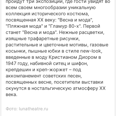
пройдут три экспозиции, где гости увидят во
всем своем многообразии уникальную
коллекция исторического костюма,
посвященная ХХ веку: "Весна и мода",
"Пляжная мода" и "Гламур 80-х". Первой
станет "Весна и мода". Нежные расцветки,
изящные трафаретные рисунки,
растительные и цветочные мотивы, газовые
косынки, пышные юбки в стиле new-look,
введенные в моду Кристианом Диором в
1947 году, набивной ситец и шифон,
крепдешин и креп-жоржет – под
аккомпанемент советских песен,
посвященных весне, посетители выставки
окунутся в ностальгическую атмосферу ХХ
века.
Фото: lunatheatre.ru