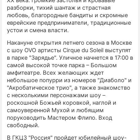
XX века: громкие застолья и кровавые
разборки, тихий шантаж и страстная
любовь, благородные бандиты и скромные
еврейские предприниматели, традиционные
устои и смена власти.
Накануне открытия летнего сезона в Москве
с шоу OVO артисты Cirque du Soleil выступят
в парке "Зарядье". Уличное начнется в 17:00 в
самой высокой точке парка – Большом
амфитеатре. Всех желающих ждет
небольшое попурри из номеров "Диаболо" и
"Акробатическое трио", а также знакомство
с несколькими персонажами шоу –
роскошной Божьей коровкой, наглой и
самоуверенной Мухой и любящим
поруководить Мастером Флипо. Вход
свободный.
В ГКЦЗ "Россия" пройдет юбилейный шоу-