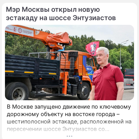
Андрей Воробьёв вместе с Овечкиным
Мэр Москвы открыл новую
сделал символическое сбрасывание шайбы
на «Арене Мытищи».
эстакаду на шоссе Энтузиастов
В Москве запущено движение по ключевому
дорожному объекту на востоке города –
шестиполосной эстакаде, расположенной на
пересечении шоссе Энтузиастов со
Свободным проспектом и Большим