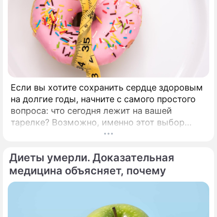
Если вы хотите сохранить сердце здоровым
на долгие годы, начните с самого простого
вопроса: что сегодня лежит на вашей
тарелке? Возможно, именно этот выбор
станет лучшей инвестицией в ваше будущее.
Каждые 34 секунды в мире один человек
Диеты умерли. Доказательная
умирает от сердечно-сосудистого
заболевания.
медицина объясняет, почему