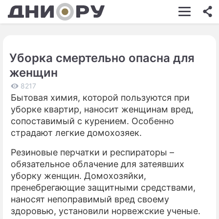
ШОУ-БИЗНЕС
АВТО
Уборка смертельно опасна для
КИНО
женщин
НЕДВИЖИМОСТЬ
8217
Бытовая химия, которой пользуются при
ЗДОРОВЬЕ
уборке квартир, наносит женщинам вред,
ЭКОНОМИКА
сопоставимый с курением. Особенно
страдают легкие домохозяек.
ПРОИСШЕСТВИЯ
Резиновые перчатки и респираторы –
СОННИК
обязательное облачение для затеявших
уборку женщин. Домохозяйки,
СТИЛЬ ЖИЗНИ
пренебрегающие защитными средствами,
СЕРИАЛЫ
наносят непоправимый вред своему
здоровью, установили норвежские ученые.
ИГРЫ