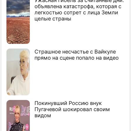
Ужасная гибель за считанные дни:
По теме
объявлена катастрофа, которая с
легкостью сотрет с лица Земли
Слабоумие оказалось заразным
целые страны
заболеванием
Отцовство признали смертельно
опасным
Страшное несчастье с Вайкуле
прямо на сцене попало на видео
Покинувший Россию внук
Пугачевой шокировал своим
видом