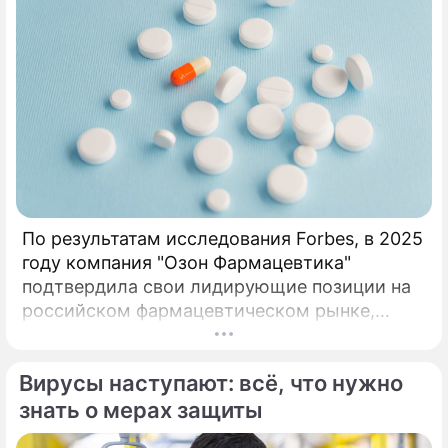
По результатам исследования Forbes, в 2025
году компания "Озон Фармацевтика"
подтвердила свои лидирующие позиции на
российском фармацевтическом рынке,
набрав 97 баллов из 110. При валовом
объеме продаж 63,6 млрд рублей и росте
Вирусы наступают: всё, что нужно
продаж 29,3%. По результатам
исследования Forbes, в 2025 году компания
знать о мерах защиты
«Озон Фармацевтика» подтвердила свои