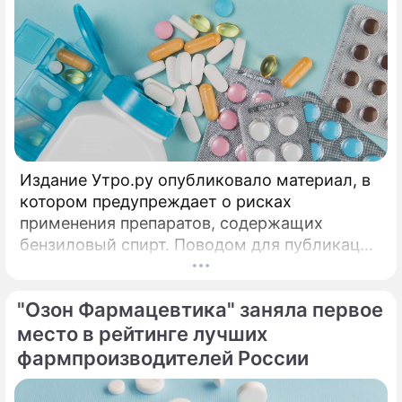
Издание Утро.ру опубликовало материал, в
котором предупреждает о рисках
применения препаратов, содержащих
бензиловый спирт. Поводом для публикации
стала ситуация, складывающаяся на рынке
препаратов GLP-1: взрывной спрос и
"Озон Фармацевтика" заняла первое
высокие цены на оригинальные версии в
США и ряде других стран привели к росту
место в рейтинге лучших
числа более доступных аналогов, состав
фармпроизводителей России
которых может существенно отличаться от
оригинала.