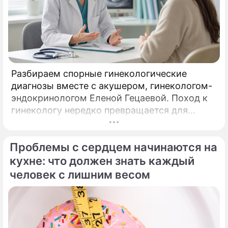
Разбираем спорные гинекологические
диагнозы вместе с акушером, гинекологом-
эндокринологом Еленой Гецаевой. Поход к
гинекологу нередко превращается для
женщины не в спокойный разговор о
здоровье, а в маленький экзамен на
Проблемы с сердцем начинаются на
выдержку.
кухне: что должен знать каждый
человек с лишним весом