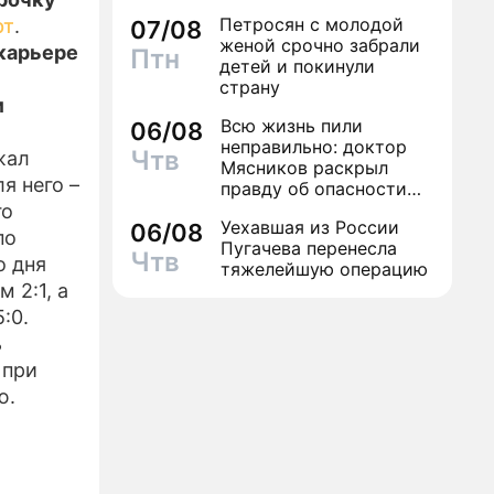
Петросян с молодой
рт
.
07/08
ИЗЫ
женой срочно забрали
 карьере
Птн
детей и покинули
страну
м
Всю жизнь пили
06/08
неправильно: доктор
Чтв
жал
Мясников раскрыл
я него –
правду об опасности
антибиотиков
го
Уехавшая из России
06/08
по
Пугачева перенесла
Чтв
о дня
тяжелейшую операцию
м 2:1, а
:0.
ь
 при
ю.