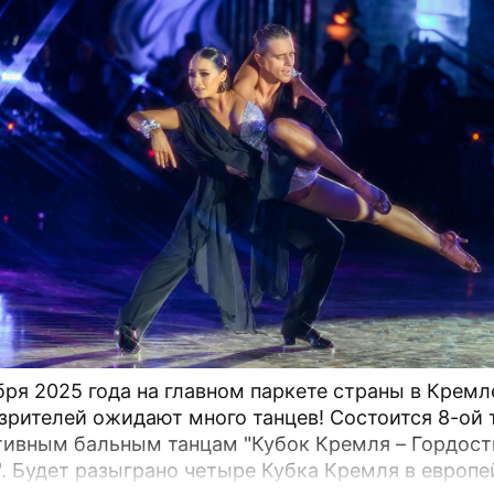
бря 2025 года на главном паркете страны в Крем
зрителей ожидают много танцев! Состоится 8-ой 
тивным бальным танцам "Кубок Кремля – Гордост
". Будет разыграно четыре Кубка Кремля в европе