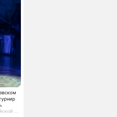
левском
турнир
ь
йской и