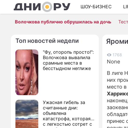
ШОУ-БИЗНЕС
L
Волочкова публично обрушилась на дочь
Тес
Топ новостей недели
Яроми
"Фу, оторопь просто!":
1768
Волочкова вывалила
None
срамные места в
бесстыдном неглиже
В лиге 
них про
место в
Харрик
наконец
Ужасная гибель за
заокеан
считанные дни:
объявлена
обладат
катастрофа, которая
принес 
с легкостью сотрет с
результ