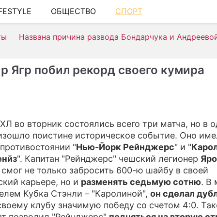
IFESTYLE
ОБЩЕСТВО
СПОРТ
ШОУ-БИЗНЕ
ты
Названа причина развода Бондарчука и Андреево
АВТО
КИНО
р Ягр побил рекорд своего кумира
НЕДВИЖИМ
ЗДОРОВЬЕ
ЭКОНОМИКА
НХЛ во вторник состоялись всего три матча, но в 
изошло поистине историческое событие. Оно име
ПРОИСШЕСТ
 противостоянии "
Нью-Йорк Рейнджерс
" и "
Каро
СОННИК
енйз
". Капитан "Рейнджерс" чешский легионер
Яро
 смог не только забросить 600-ю шайбу в своей
СТИЛЬ ЖИЗ
ский карьере, но и
разменять седьмую сотню
. В
елем Кубка Стэнли – "Каролиной",
он сделал дуб
СЕРИАЛЫ
своему клубу значимую победу со счетом 4:0. Та
ИГРЫ
ат позволил "Рейнджерс"
подняться на вторую с