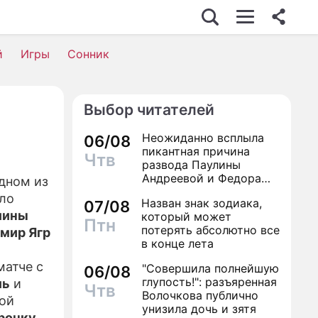
С
й
Игры
Сонник
Выбор читателей
ОСТЬ
Неожиданно всплыла
06/08
пикантная причина
Чтв
развода Паулины
Андреевой и Федора
одном из
Бондарчука
ло
Назван знак зодиака,
ВИЯ
07/08
лины
который может
Птн
потерять абсолютно все
мир Ягр
в конце лета
НИ
 матче с
"Совершила полнейшую
06/08
глупость!": разъяренная
ль
и
Чтв
Волочкова публично
кой
унизила дочь и зятя
трочку