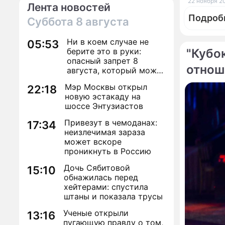
22 ноября 2
Лента новостей
Подроб
Суббота
8 августа
Ни в коем случае не
05:53
берите это в руки:
"Кубо
опасный запрет 8
отнош
августа, который может
По те
навсегда зашить
Мэр Москвы открыл
22:18
женское счастье
Морроу
новую эстакаду на
шоссе Энтузиастов
"Далла
Привезут в чемоданах:
17:34
"Метал
неизлечимая зараза
навсег
может вскоре
проникнуть в Россию
Дочь Сябитовой
15:10
обнажилась перед
хейтерами: спустила
штаны и показала трусы
Ученые открыли
13:16
пугающую правду о том,