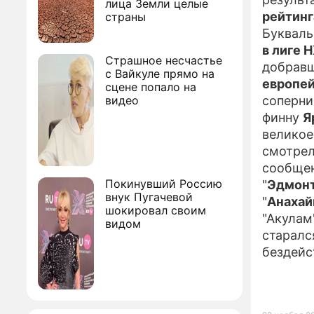
лица Земли целые
рейтинг
страны
Букваль
в лиге 
Страшное несчастье
добравш
с Вайкуле прямо на
европей
сцене попало на
видео
соперни
финну
Я
великое
смотрел
сообще
Покинувший Россию
"
Эдмонт
внук Пугачевой
"
Анахай
шокировал своим
"Акулам
видом
старалс
бездейс