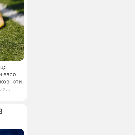
ц:
н евро.
ков" эти
ых
.
В