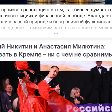
 произвел революцию в том, как бизнес думает о
х, инвестициях и финансовой свободе. Благодаря
ализованной природе и безграничной функционал
 предлагает компаниям захватывающие возможн
ширения своего присутствия. Однако наряду с
ествами возникают и серьезные проблемы, особ
ий Никитин и Анастасия Милютина:
вно-правовой сфере. Понимание этих препятстви
значение для предприятий, рассматривающих
вать в Кремле – ни с чем не сравним
ость внедрения Биткойна.
ния!