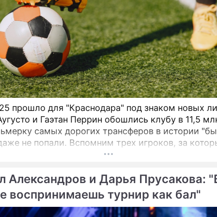
25 прошло для "Краснодара" под знаком новых ли
Аугусто и Гаэтан Перрин обошлись клубу в 11,5 мл
сьмерку самых дорогих трансферов в истории "бы
даже не попали. Вспомним трех игроков, за котор
ействительно выкладывали внушительные суммы
л Александров и Дарья Прусакова: "
е воспринимаешь турнир как бал"