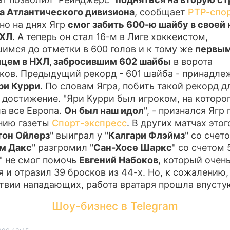
а Атлантического дивизиона
, сообщает
РТР-спо
ПРЕСС-РЕЛ
но на днях Ягр
смог забить 600-ю шайбу в своей
НХЛ
. А теперь он стал 16-м в Лиге хоккеистом,
О ПРОЕКТЕ
имся до отметки в 600 голов и к тому же
первы
цем в НХЛ, забросившим 602 шайбы
в ворота
ков. Предыдущий рекорд - 601 шайба - принадле
ри Курри
. По словам Ягра, побить такой рекорд дл
 достижение. "Яри Курри был игроком, на которо
а все Европа.
Он был наш идол
", - признался Ягр 
нию газеты
Спорт-экспресс
. В других матчах этог
он Ойлерз
" выиграл у "
Калгари Флэймз
" со счето
м Дакс
" разгромил "
Сан-Хосе Шаркс
" со счетом 5
" не смог помочь
Евгений Набоков
, который очен
я и отразил 39 бросков из 44-х. Но, к сожалению,
твии нападающих, работа вратаря прошла впусту
Шоу-бизнес в Telegram