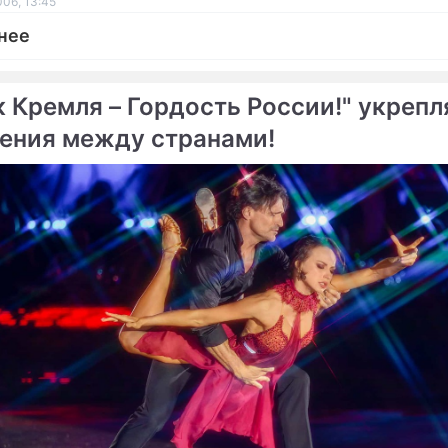
006, 13:45
нее
к Кремля – Гордость России!" укрепл
ения между странами!
ме
 призвал победу для
Ягру не дали забить юб
са"
шайбу
лург" потерял Малкина
да