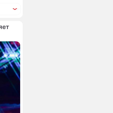
яет
илейную