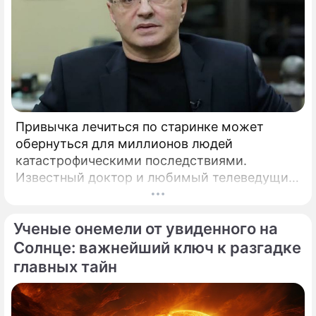
Привычка лечиться по старинке может
обернуться для миллионов людей
По теме
катастрофическими последствиями.
Известный доктор и любимый телеведущий
Валюшкину перепутали с подростком:
миллионов Александр Мясников обратил
Как-то вы помолодели
внимание на колоссальный переворот в
Ученые онемели от увиденного на
мировой медицине, который буквально
Корни – 1 сезон
перечеркнул все наши прошлые
Солнце: важнейший ключ к разгадке
(сериал)
представления о здоровье.
главных тайн