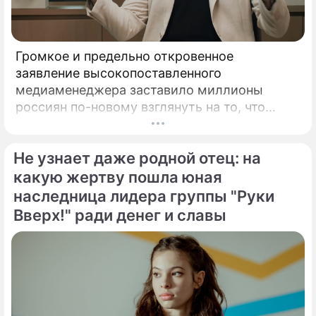
Громкое и предельно откровенное
заявление высокопоставленного
медиаменеджера заставило миллионы
россиян по-новому взглянуть на то, что
годами происходит на экране главного
развлекательного телеканала страны.
Не узнает даже родной отец: на
Генеральный директор мощнейшего
холдинга "Газпром-медиа" Александр Жаров
какую жертву пошла юная
решился на неожидаемый и крайне острый
наследница лидера группы "Руки
демарш.
Вверх!" ради денег и славы