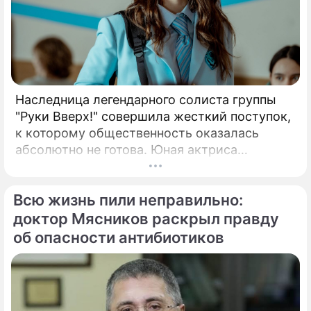
Наследница легендарного солиста группы
"Руки Вверх!" совершила жесткий поступок,
к которому общественность оказалась
абсолютно не готова. Юная актриса
Вероника Жукова, дочь бессменного лидера
группы "Руки Вверх!" Сергея Жукова,
Всю жизнь пили неправильно:
заставила взрогнуть своих многочисленных
поклонников.
доктор Мясников раскрыл правду
об опасности антибиотиков