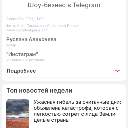
Шоу-бизнес в Telegram
2 сентября 2021, 11:03
Фото: Vadim Tarakanov / Global Look Press /
www.globallookpress.com
Руслана Алексеева
автор
"Инстаграм"
✓ Надежный источник
Подробнее
Топ новостей недели
Ужасная гибель за считанные дни:
Фоторепортаж
объявлена катастрофа, которая с
Елена Валюшкина привела дочь на
легкостью сотрет с лица Земли
премьеру эротического проекта с Дарьей
целые страны
Мороз в главной роли