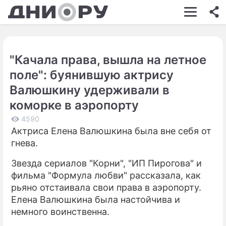
ШОУ-БИЗНЕС
АВТО
"Качала права, вышла на летное
КИНО
поле": буянившую актрису
НЕДВИЖИМОСТЬ
Валюшкину удерживали в
коморке в аэропорту
ЗДОРОВЬЕ
4590
ЭКОНОМИКА
Актриса Елена Валюшкина была вне себя от
гнева.
ПРОИСШЕСТВИЯ
Звезда сериалов "Корни", "ИП Пирогова" и
СОННИК
фильма "Формула любви" рассказала, как
СТИЛЬ ЖИЗНИ
рьяно отстаивала свои права в аэропорту.
Елена Валюшкина была настойчива и
СЕРИАЛЫ
немного воинственна.
ИГРЫ