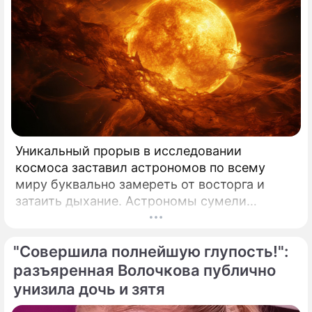
Уникальный прорыв в исследовании
космоса заставил астрономов по всему
миру буквально замереть от восторга и
затаить дыхание. Астрономы сумели
совершить невозможное и заглянуть в
самое сердце нашего светила с небывалой
"Совершила полнейшую глупость!":
доселе четкостью.
разъяренная Волочкова публично
унизила дочь и зятя