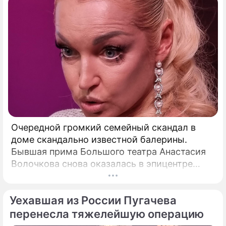
Очередной громкий семейный скандал в
доме скандально известной балерины.
Бывшая прима Большого театра Анастасия
Волочкова снова оказалась в эпицентре
громкого разбора полетов, который на этот
раз разгорелся в ее собственной семье.
Уехавшая из России Пугачева
перенесла тяжелейшую операцию