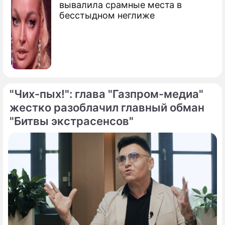
вывалила срамные места в
бесстыдном неглиже
"Чих-пых!": глава "Газпром-медиа"
жестко разоблачил главный обман
"Битвы экстрасенсов"