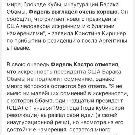
мире, блокаде Кубы, инаугурации Барака
Обамы.
Фидель выглядел очень хорошо
. Он
ПРЕСС-РЕЛИЗЫ
сообщил, что считает нового президента
О ПРОЕКТЕ
США человеком искренним и с благими
намерениями", - заявила Кристина Киршнер
по прибытии в резиденцию посла Аргентины
в Гаване.
В свою очередь
Фидель Кастро отметил,
что
искренность президента США Барака
Обамы не подлежит сомнению
, однако
много вопросов остаются без ответа. "Я не
имею ни малейших сомнений в искренности,
с которой Обама, одиннадцатый президент
(США) с 1 января 1959 года (года кубинской
революции) выражал свои идеи (в своей
инаугурационной речи), но несмотря на его
достойные намерения, остается много