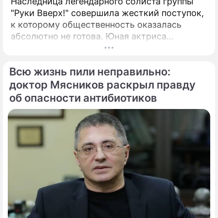
Наследница легендарного солиста группы
"Руки Вверх!" совершила жесткий поступок,
к которому общественность оказалась
абсолютно не готова. Юная актриса
Вероника Жукова, дочь бессменного лидера
группы "Руки Вверх!" Сергея Жукова,
Всю жизнь пили неправильно:
заставила взрогнуть своих многочисленных
поклонников.
доктор Мясников раскрыл правду
об опасности антибиотиков