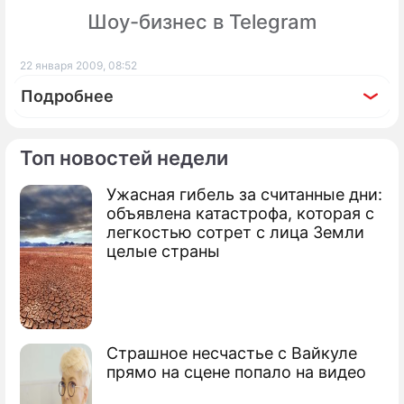
Шоу-бизнес в Telegram
22 января 2009, 08:52
Подробнее
Топ новостей недели
Ужасная гибель за считанные дни:
По теме
объявлена катастрофа, которая с
легкостью сотрет с лица Земли
Продолжение: Мировые СМИ
целые страны
объявили Обаме бойкот
Страшное несчастье с Вайкуле
прямо на сцене попало на видео
Кастро намерен освободить Кубу