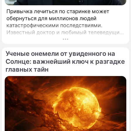
Привычка лечиться по старинке может
обернуться для миллионов людей
катастрофическими последствиями.
Известный доктор и любимый телеведущий
миллионов Александр Мясников обратил
внимание на колоссальный переворот в
Ученые онемели от увиденного на
мировой медицине, который буквально
перечеркнул все наши прошлые
Солнце: важнейший ключ к разгадке
представления о здоровье.
главных тайн