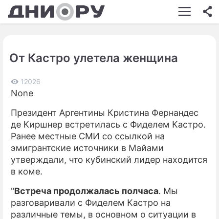
ШОУ-БИЗНЕС
АВТО
От Кастро улетела женщина
КИНО
НЕДВИЖИМОСТЬ
12026
None
ЗДОРОВЬЕ
Президент Аргентины Кристина Фернандес
ЭКОНОМИКА
де Киршнер встретилась с Фиделем Кастро.
Ранее местные СМИ со ссылкой на
ПРОИСШЕСТВИЯ
эмигрантские источники в Майами
утверждали, что кубинский лидер находится
СОННИК
в коме.
СТИЛЬ ЖИЗНИ
"
Встреча продолжалась полчаса
. Мы
СЕРИАЛЫ
разговаривали с Фиделем Кастро на
различные темы, в основном о ситуации в
ИГРЫ