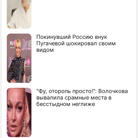
Чавес засекретил приезд Кастро
Кастро приготовил США сенсацию
Сюжеты
Покинувший Россию внук
Пугачевой шокировал своим
Первые лица
видом
"Фу, оторопь просто!": Волочкова
вывалила срамные места в
бесстыдном неглиже