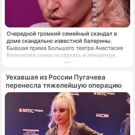
Очередной громкий семейный скандал в
доме скандально известной балерины.
Бывшая прима Большого театра Анастасия
Волочкова снова оказалась в эпицентре
громкого разбора полетов, который на этот
раз разгорелся в ее собственной семье.
Уехавшая из России Пугачева
перенесла тяжелейшую операцию