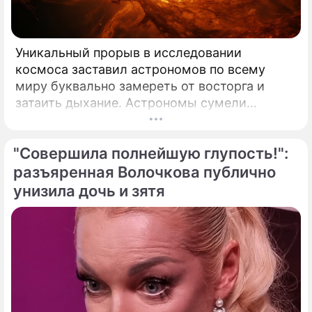
Уникальный прорыв в исследовании
космоса заставил астрономов по всему
миру буквально замереть от восторга и
затаить дыхание. Астрономы сумели
совершить невозможное и заглянуть в
самое сердце нашего светила с небывалой
"Совершила полнейшую глупость!":
доселе четкостью.
разъяренная Волочкова публично
унизила дочь и зятя