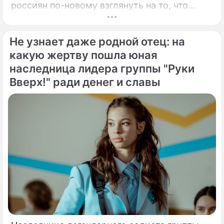
россиян по-новому взглянуть на то, что
годами происходит на экране главного
развлекательного телеканала страны.
Не узнает даже родной отец: на
Генеральный директор мощнейшего
холдинга "Газпром-медиа" Александр Жаров
какую жертву пошла юная
решился на неожидаемый и крайне острый
наследница лидера группы "Руки
демарш.
Вверх!" ради денег и славы