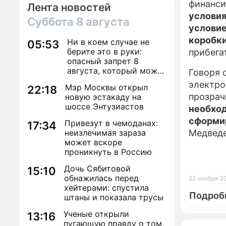
финанси
Лента новостей
условия
Суббота
8 августа
условие
коробки
Ни в коем случае не
05:53
берите это в руки:
прибега
опасный запрет 8
августа, который может
Говоря 
навсегда зашить
электро
Мэр Москвы открыл
22:18
женское счастье
прозрач
новую эстакаду на
шоссе Энтузиастов
необход
сформи
Привезут в чемоданах:
17:34
неизлечимая зараза
Медведе
может вскоре
проникнуть в Россию
Дочь Сябитовой
15:10
обнажилась перед
22 ноября 2
хейтерами: спустила
Подроб
штаны и показала трусы
Ученые открыли
13:16
пугающую правду о том,