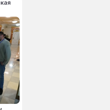
ская
ну
и