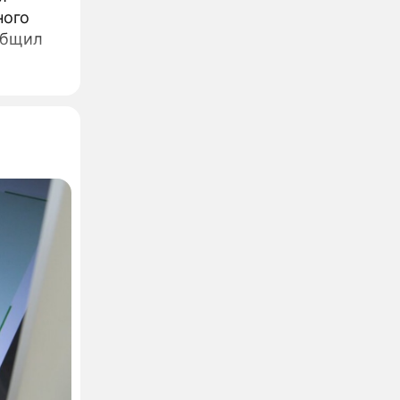
ного
общил