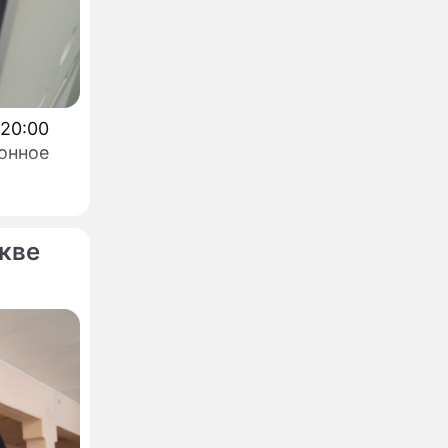
 20:00
онное
кве