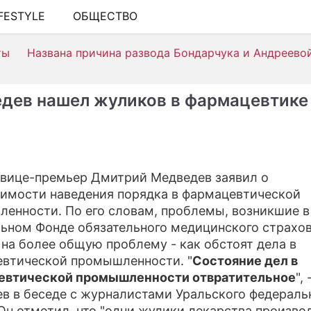
IFESTYLE
ОБЩЕСТВО
ШОУ-БИЗНЕС
ты
Названа причина развода Бондарчука и Андреево
АВТО
КИНО
дев нашел жуликов в фармацевтике
НЕДВИЖИМОСТЬ
ЗДОРОВЬЕ
ЭКОНОМИКА
вице-премьер Дмитрий Медведев заявил о
имости наведения порядка в фармацевтической
ПРОИСШЕСТВИЯ
енности. По его словам, проблемы, возникшие в
СОННИК
ьном Фонде обязательного медицинского страхов
 на более общую проблему - как обстоят дела в
СТИЛЬ ЖИЗНИ
втической промышленности. "
Состояние дел в
евтической промышленности отвратительное
",
СЕРИАЛЫ
в в беседе с журналистами Уральского федераль
ИГРЫ
 Он отметил, что "одни жулики лекарства производ