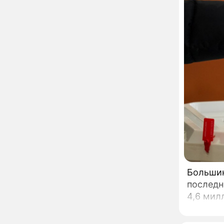
мойку машин и
торговлю во дворах
Внезапно отменивший
15:08
концерты Григорий Лепс
сделал важное
заявление
"Четырех мужей
13:36
похоронила": Шаляпин
увлекся тяжелобольной
сказочно богатой дамой
Павильоны здоровья с
12:46
бесплатной экспресс-
диагностикой
открываются в центре
Москвы
Ученые нашли способ
11:49
заблокировать самые
Большинст
страшные воспоминания
последн
4,6 мил
Горы золота или
09:26
сокрушительный удар:
каким знакам зодиака