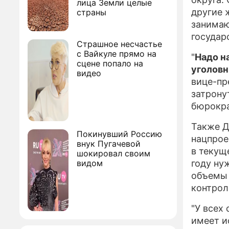
лица Земли целые
другие 
страны
занимаю
государ
Страшное несчастье
с Вайкуле прямо на
"
Надо н
сцене попало на
уголов
видео
вице-пр
затрону
бюрокра
Также Д
Покинувший Россию
нацпрое
внук Пугачевой
в текущ
шокировал своим
видом
году ну
объемы 
контрол
"У всех 
имеет и