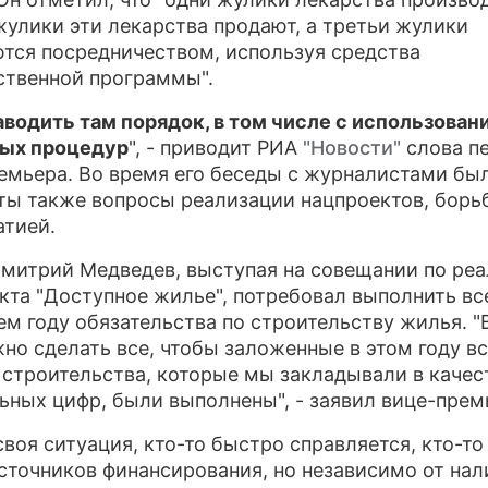
жулики эти лекарства продают, а третьи жулики
ПРЕСС-РЕЛИЗЫ
тся посредничеством, используя средства
ственной программы".
О ПРОЕКТЕ
аводить там порядок, в том числе с использован
ных процедур
", - приводит РИА
"Новости"
слова п
емьера. Во время его беседы с журналистами бы
ты также вопросы реализации нацпроектов, борь
тией.
митрий Медведев, выступая на совещании по ре
кта "Доступное жилье", потребовал выполнить вс
ем году обязательства по строительству жилья. "
жно сделать все, чтобы заложенные в этом году вс
строительства, которые мы закладывали в качес
ьных цифр, были выполнены", - заявил вице-прем
своя ситуация, кто-то быстро справляется, кто-то
сточников финансирования, но независимо от нал