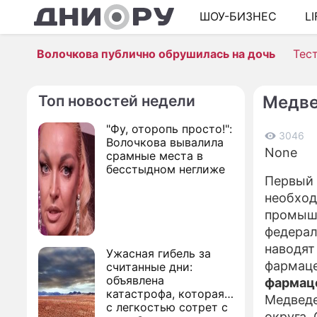
ШОУ-БИЗНЕС
L
Волочкова публично обрушилась на дочь
Тес
Топ новостей недели
Медве
"Фу, оторопь просто!":
3046
Волочкова вывалила
None
срамные места в
бесстыдном неглиже
Первый 
необход
промышл
федерал
наводят
Ужасная гибель за
фармаце
считанные дни:
объявлена
фармац
катастрофа, которая
Медведе
с легкостью сотрет с
округа.