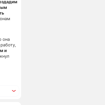
создадим
ьным
ть
ионам
о она
 работу,
м и
ркнул