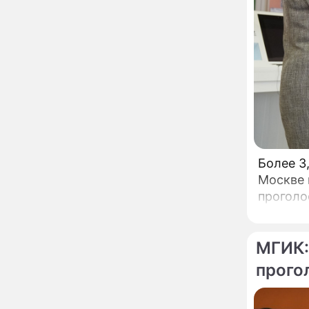
Пугачева перенесла
тяжелейшую операцию
Неожиданно всплыла
09:28
пикантная причина
развода Паулины
Андреевой и Федора
Бондарчука
Огонь с небес сожжет
00:22
урожай и дом:
страшный запрет 6
августа, о котором
молчат старики
От Преснякова до
18:13
Более 3
Байсарова: сияющая
Москве 
Орбакайте вывезла в
проголо
Европу всех детей от
разных мужчин
"Срочно выходить из
17:19
роли": перепуганная
МГИК:
Бородина едва не увела
чужого мужа на красной
прого
дорожке
Депутат Чаплин
15:14
предложил запретить