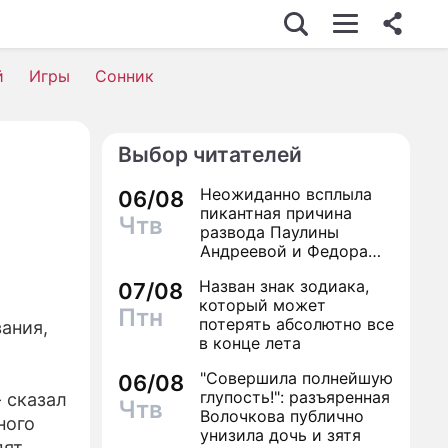
й
Игры
Сонник
Выбор читателей
Неожиданно всплыла
06/08
пикантная причина
Чтв
развода Паулины
Андреевой и Федора
Бондарчука
Назван знак зодиака,
07/08
который может
Птн
потерять абсолютно все
ания,
в конце лета
"Совершила полнейшую
06/08
глупость!": разъяренная
 - сказал
Чтв
Волочкова публично
ного
унизила дочь и зятя
ят,