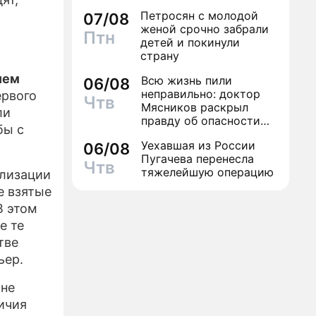
Петросян с молодой
07/08
женой срочно забрали
Птн
детей и покинули
страну
ием
Всю жизнь пили
06/08
неправильно: доктор
ервого
Чтв
Мясников раскрыл
ли
правду об опасности
бы с
антибиотиков
Уехавшая из России
06/08
Пугачева перенесла
Чтв
тяжелейшую операцию
ализации
е взятые
В этом
е те
тве
ьер.
 не
ичия