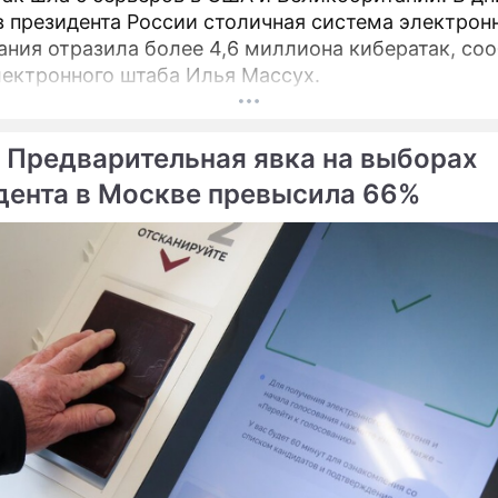
 президента России столичная система электрон
ания отразила более 4,6 миллиона кибератак, со
лектронного штаба Илья Массух.
 Предварительная явка на выборах
дента в Москве превысила 66%