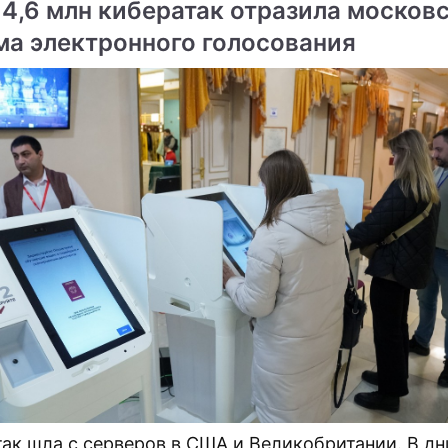
 4,6 млн кибератак отразила москов
ма электронного голосования
ме
интересовалась
Россия вложит в медици
твами
триллион рублей
ное жилье освободили от
ов
так шла с серверов в США и Великобритании. В дн