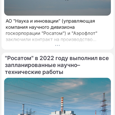
АО "Наука и инновации" (управляющая
компания научного дивизиона
госкорпорации "Росатом") и "Аэрофлот"
заключили контракт на производство
воздушных фильтров для систем
вентиляции самолетов зарубежного
"Росатом" в 2022 году выполнил все
производства. Компании первыми в России
реализовали совместный проект по
запланированные научно–
созданию отечественных воздушных
технические работы
фильтров для систем вентиляции в салонах
самолетов иностранного производства.