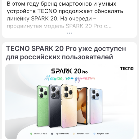
В этом году бренд смартфонов и умных
устройств TECNO продолжает обновлять
линейку SPARK 20. На очереди –
продвинутая модель SPARK 20 Pro с
крутыми камерами, мощным процессором
и премиальным дизайном. Рассказываем
TECNO SPARK 20 Pro уже доступен
обо всем по порядку. КамераОдно из
ключевых отличий SPARK 20 Pro от
для российских пользователей
стандартной модели – основная камера на
108 Мп, которая впервые появляется в
линейке SPARK.