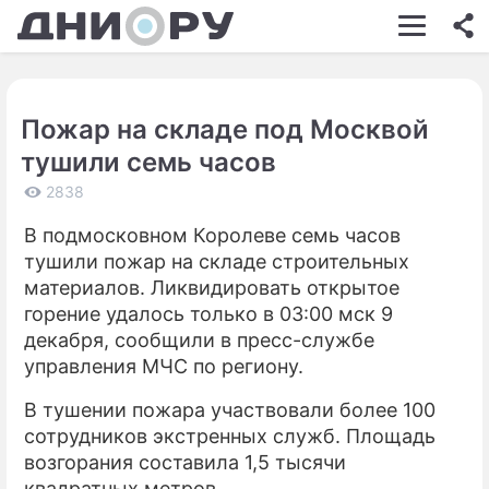
ШОУ-БИЗНЕС
АВТО
Пожар на складе под Москвой
КИНО
тушили семь часов
НЕДВИЖИМОСТЬ
2838
ЗДОРОВЬЕ
В подмосковном Королеве семь часов
тушили пожар на складе строительных
ЭКОНОМИКА
материалов. Ликвидировать открытое
ПРОИСШЕСТВИЯ
горение удалось только в 03:00 мск 9
декабря, сообщили в пресс-службе
СОННИК
управления МЧС по региону.
СТИЛЬ ЖИЗНИ
В тушении пожара участвовали более 100
сотрудников экстренных служб. Площадь
СЕРИАЛЫ
возгорания составила 1,5 тысячи
ИГРЫ
квадратных метров.