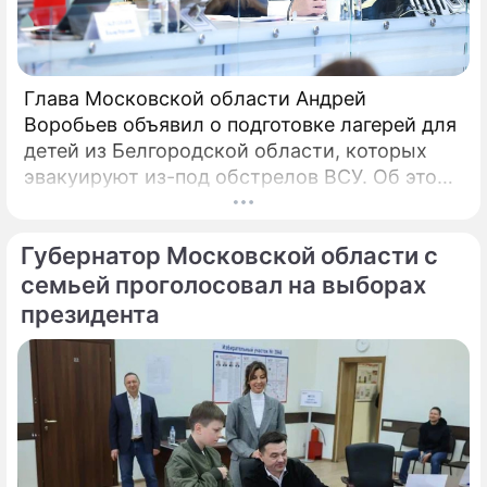
Глава Московской области Андрей
Воробьев объявил о подготовке лагерей для
детей из Белгородской области, которых
эвакуируют из-под обстрелов ВСУ. Об этом
говорится в сообщении, распространенном
пресс-службой правительства
Губернатор Московской области с
Подмосковья. «Мы не можем оставаться в
стороне.
семьей проголосовал на выборах
президента