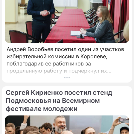
Андрей Воробьев посетил один из участков
избирательной комиссии в Королеве,
поблагодарив ее работников за
проделанную работу и подчеркнул их
опытность в организации и проведении
голосований на выборах. Об этом сообщили
Сергей Кириенко посетил стенд
в пресс-службе правительства
Подмосковья. «Свыше 36 тыс.
Подмосковья на Всемирном
фестивале молодежи