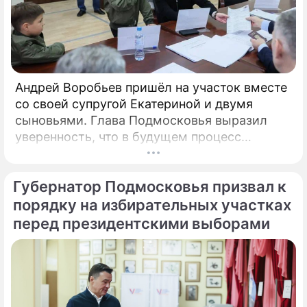
Андрей Воробьев пришёл на участок вместе
со своей супругой Екатериной и двумя
сыновьями. Глава Подмосковья выразил
уверенность, что в будущем процесс
голосования продолжит
цифровизироваться. Об этом сообщили в
Губернатор Подмосковья призвал к
пресс-службе правительства региона.
«Выборы — это всегда важно.
порядку на избирательных участках
перед президентскими выборами