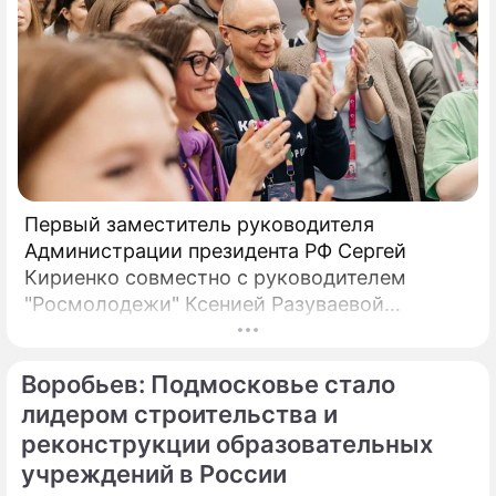
Первый заместитель руководителя
Администрации президента РФ Сергей
Кириенко совместно с руководителем
"Росмолодежи" Ксенией Разуваевой
посмотрел экспозицию Московской области
на Всемирном фестивале молодежи,
Воробьев: Подмосковье стало
который проходит в первую неделю марта
на федеральной территории "Сириус" в Сочи
лидером строительства и
при поддержке нацпроекта "Образование".
реконструкции образовательных
Об этом говорится в сообщении,
учреждений в России
распространенном пресс-службой