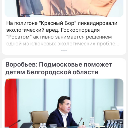
На полигоне "Красный Бор" ликвидировали
экологический вред. Госкорпорация
"Росатом" активно занимается решением
одной из ключевых экологических проблем
в Ленинградской области – ликвидацией
накопленного вреда на полигоне токсичных
Воробьев: Подмосковье поможет
промышленных отходов "Красный Бор".
детям Белгородской области