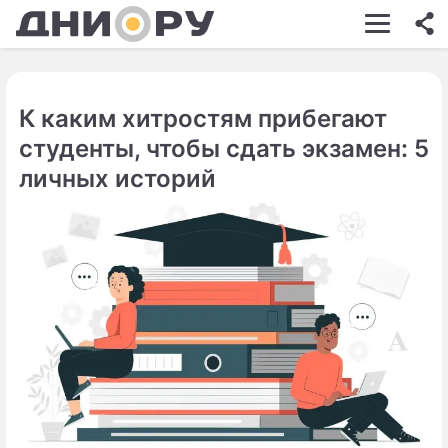
ШОУ-БИЗНЕС
АВТО
К каким хитростям прибегают
КИНО
студенты, чтобы сдать экзамен: 5
НЕДВИЖИМОСТЬ
личных историй
ЗДОРОВЬЕ
ЭКОНОМИКА
ПРОИСШЕСТВИЯ
СОННИК
СТИЛЬ ЖИЗНИ
СЕРИАЛЫ
ИГРЫ