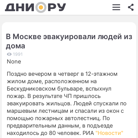
ШОУ-БИЗНЕС
АВТО
В Москве эвакуировали людей из
КИНО
дома
НЕДВИЖИМОСТЬ
1991
None
ЗДОРОВЬЕ
Поздно вечером в четверг в 12-этажном
ЭКОНОМИКА
жилом доме, расположенном на
ПРОИСШЕСТВИЯ
Бескудниковском бульваре, вспыхнул
пожар. В результате ЧП пришлось
СОННИК
эвакуировать жильцов. Людей спускали по
маршевым лестницам и спасали из окон с
СТИЛЬ ЖИЗНИ
помощью пожарных автолестниц. По
СЕРИАЛЫ
предварительным данным, в подъезде
находилось до 80 человек. РИА
"Новости"
ИГРЫ