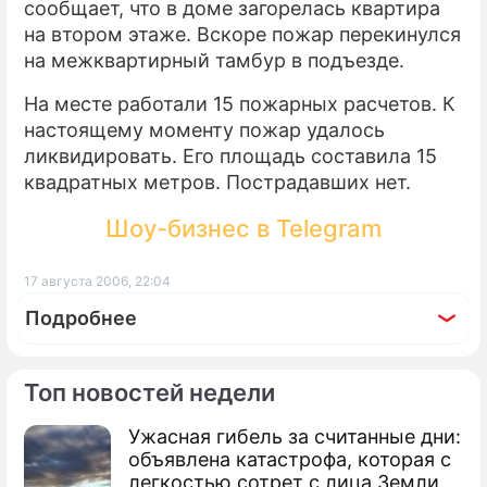
сообщает, что в доме загорелась квартира
на втором этаже. Вскоре пожар перекинулся
ПРЕСС-РЕЛИЗЫ
на межквартирный тамбур в подъезде.
О ПРОЕКТЕ
На месте работали 15 пожарных расчетов. К
настоящему моменту пожар удалось
ликвидировать. Его площадь составила 15
квадратных метров. Пострадавших нет.
Шоу-бизнес в Telegram
17 августа 2006, 22:04
Подробнее
Топ новостей недели
Ужасная гибель за считанные дни:
объявлена катастрофа, которая с
легкостью сотрет с лица Земли