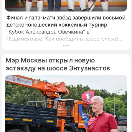
Финал и гала-матч звёзд завершили восьмой
детско-юношеский хоккейный турнир
"Кубок Александра Овечкина" в
Подмосковье. Как сообщила пресс-служба
регионального правительства, губернатор
Андрей Воробьёв вместе с Овечкиным
Мэр Москвы открыл новую
сделал символическое сбрасывание шайбы
на «Арене Мытищи».
эстакаду на шоссе Энтузиастов