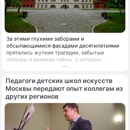
За этими глухими заборами и
обсыпающимися фасадами десятилетиями
прятались жуткие трагедии, забытые
легенды и великие тайны, о которых
миллионы прохожих даже не догадывались.
Французский писатель В.
Педагоги детских школ искусств
Москвы передают опыт коллегам из
других регионов