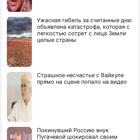
Багапш и Кокойты требуют
независимости
Ужасная гибель за считанные дни:
Мир встал перед угрозой передела
объявлена катастрофа, которая с
легкостью сотрет с лица Земли
целые страны
Страшное несчастье с Вайкуле
прямо на сцене попало на видео
Покинувший Россию внук
Пугачевой шокировал своим