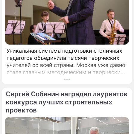
Уникальная система подготовки столичных
педагогов объединила тысячи творческих
учителей со всей страны. Москва уже давно
стала главным методическим и творческим
центром России, где рождаются самые
передовые практики воспитания молодых
Сергей Собянин наградил лауреатов
талантов.
конкурса лучших строительных
проектов