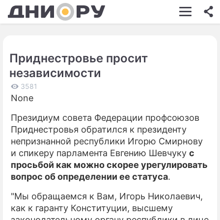
ШОУ-БИЗНЕС
АВТО
Приднестровье просит
КИНО
независимости
НЕДВИЖИМОСТЬ
3581
None
ЗДОРОВЬЕ
Президиум совета Федерации профсоюзов
ЭКОНОМИКА
Приднестровья обратился к президенту
ПРОИСШЕСТВИЯ
непризнанной республики Игорю Смирнову
и спикеру парламента Евгению Шевчуку
с
СОННИК
просьбой как можно скорее урегулировать
вопрос об определении ее статуса
.
СТИЛЬ ЖИЗНИ
"Мы обращаемся к Вам, Игорь Николаевич,
СЕРИАЛЫ
как к гаранту Конституции, высшему
ИГРЫ
законодательному органу республики в лице