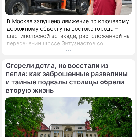
В Москве запущено движение по ключевому
дорожному объекту на востоке города –
шестиполосной эстакаде, расположенной на
пересечении шоссе Энтузиастов со
Свободным проспектом и Большим
Купавенским проездом. В церемонии
Сгорели дотла, но восстали из
открытия принял участие мэр Москвы
Сергей Собянин, который подчеркнул
пепла: как заброшенные развалины
стратегическую важность новой развязки
и тайные подвалы столицы обрели
для разгрузки одного из самых проблемных
вторую жизнь
участков магистрали.