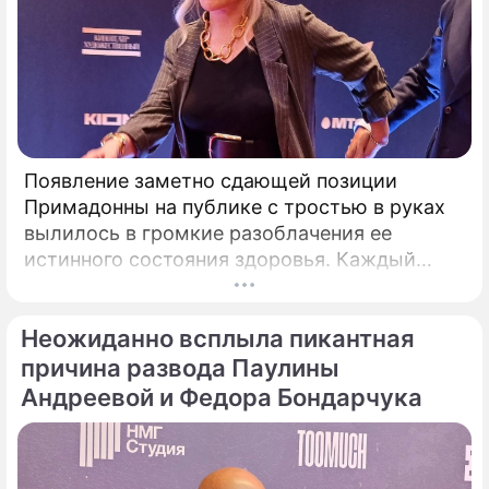
Появление заметно сдающей позиции
Примадонны на публике с тростью в руках
вылилось в громкие разоблачения ее
истинного состояния здоровья. Каждый
выход некогда главной певицы страны в
свет сегодня рассматривается буквально
Неожиданно всплыла пикантная
под микроскопом.
причина развода Паулины
Андреевой и Федора Бондарчука