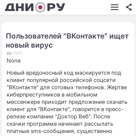
ШОУ-БИЗНЕС
АВТО
Пользователей "ВКонтакте" ищет
КИНО
новый вирус
НЕДВИЖИМОСТЬ
7117
None
ЗДОРОВЬЕ
Новый вредоносный код маскируется под
ЭКОНОМИКА
клиент популярной российской соцсети
ПРОИСШЕСТВИЯ
"ВКонтакте" для сотовых телефонов. Жертве
киберпреступников в мобильном
СОННИК
мессенжере приходит предложение скачать
клиент для "ВКонтакте", говорится в пресс-
СТИЛЬ ЖИЗНИ
релизе компании "Доктор Веб". После
СЕРИАЛЫ
скачки программа начинает рассылать
платные sms-сообщения, существенно
ИГРЫ