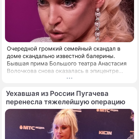
Очередной громкий семейный скандал в
доме скандально известной балерины.
Бывшая прима Большого театра Анастасия
Волочкова снова оказалась в эпицентре
громкого разбора полетов, который на этот
раз разгорелся в ее собственной семье.
Уехавшая из России Пугачева
перенесла тяжелейшую операцию