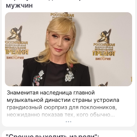
мужчин
Знаменитая наследница главной
музыкальной династии страны устроила
грандиозный сюрприз для поклонников,
неожиданно показав тех, кого обычно
тщательно скрывает от посторонних глаз.
Популярная певица Кристина Орбакайте
"Срочно выходить из роли":
продолжает наслаждаться европейскими