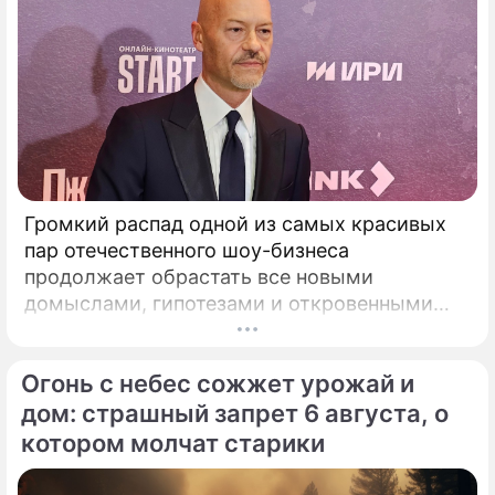
Громкий распад одной из самых красивых
пар отечественного шоу-бизнеса
продолжает обрастать все новыми
домыслами, гипотезами и откровенными
сплетнями. Когда Федор Бондарчук и его
молодая муза Паулина Андреева
Огонь с небес сожжет урожай и
официально расторгли брак,
общественность удовлетворилась вполне
дом: страшный запрет 6 августа, о
нейтральным объяснением.
котором молчат старики