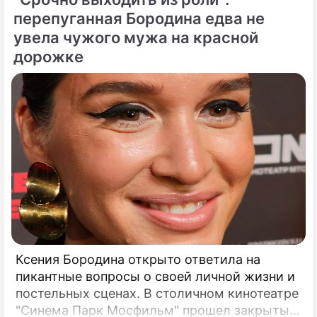
каникулами, щедро делясь с публикой
перепуганная Бородина едва не
яркими моментами своего роскошного
увела чужого мужа на красной
отпуска.
дорожке
Ксения Бородина открыто ответила на
пикантные вопросы о своей личной жизни и
постельных сценах. В столичном кинотеатре
"Синема Парк Мосфильм" прошел закрытый