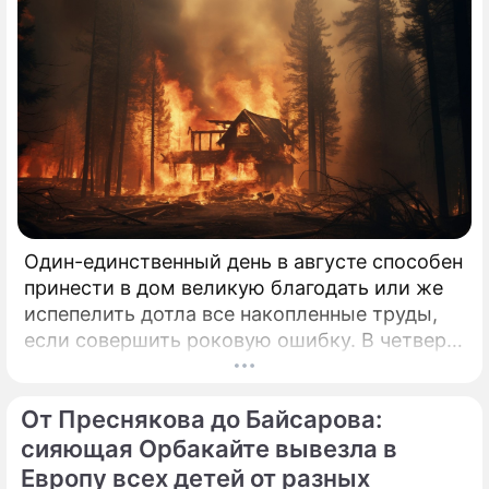
Один-единственный день в августе способен
принести в дом великую благодать или же
испепелить дотла все накопленные труды,
если совершить роковую ошибку. В четверг,
6 августа 2026 года, православная церковь
молитвенно чтит память святых
От Преснякова до Байсарова:
благоверных князей-страстотерпцев Бориса
и Глеба.
сияющая Орбакайте вывезла в
Европу всех детей от разных