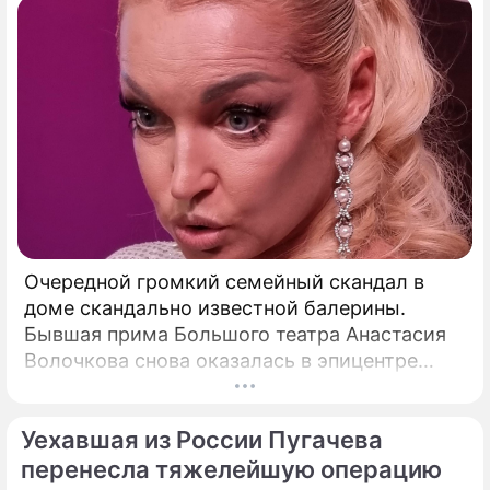
Очередной громкий семейный скандал в
доме скандально известной балерины.
Бывшая прима Большого театра Анастасия
Волочкова снова оказалась в эпицентре
громкого разбора полетов, который на этот
раз разгорелся в ее собственной семье.
Уехавшая из России Пугачева
перенесла тяжелейшую операцию