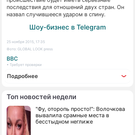
последствия для отношений двух стран. Он
назвал случившееся ударом в спину.
Шоу-бизнес в Telegram
25 ноября 2015, 17:35
Фото: GLOBAL LOOK press
BBC
• Требует проверки
Подробнее
Топ новостей недели
"Фу, оторопь просто!": Волочкова
По теме
вывалила срамные места в
бесстыдном неглиже
Турция дорого заплатит за дружбу с
"ИГ"