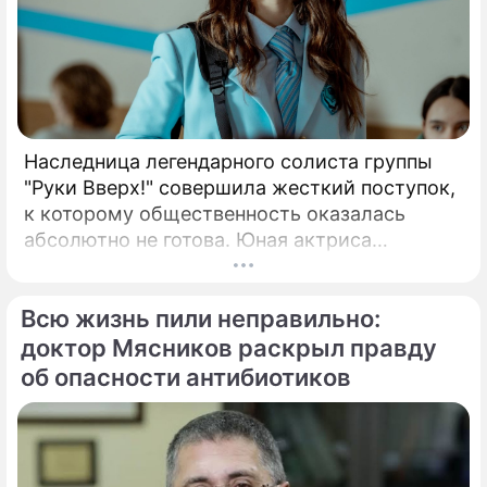
Наследница легендарного солиста группы
"Руки Вверх!" совершила жесткий поступок,
к которому общественность оказалась
абсолютно не готова. Юная актриса
Вероника Жукова, дочь бессменного лидера
группы "Руки Вверх!" Сергея Жукова,
Всю жизнь пили неправильно:
заставила взрогнуть своих многочисленных
поклонников.
доктор Мясников раскрыл правду
об опасности антибиотиков