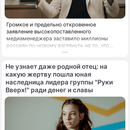
Громкое и предельно откровенное
заявление высокопоставленного
медиаменеджера заставило миллионы
россиян по-новому взглянуть на то, что
годами происходит на экране главного
развлекательного телеканала страны.
Не узнает даже родной отец: на
Генеральный директор мощнейшего
холдинга "Газпром-медиа" Александр Жаров
какую жертву пошла юная
решился на неожидаемый и крайне острый
наследница лидера группы "Руки
демарш.
Вверх!" ради денег и славы