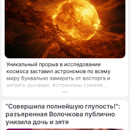
Уникальный прорыв в исследовании
космоса заставил астрономов по всему
миру буквально замереть от восторга и
затаить дыхание. Астрономы сумели
совершить невозможное и заглянуть в
самое сердце нашего светила с небывалой
"Совершила полнейшую глупость!":
доселе четкостью.
разъяренная Волочкова публично
унизила дочь и зятя