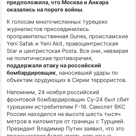
предположила, что Москва и Анкара
оказались на пороге войны
.
К голосам многочисленных турецких
журналистов присоединились
проправительственная Gunes, происламские
Yeni Safak и Yeni Akit, правоцентристская
Star и центристская Posta. Все они, невзирая
на политические противоречия,
поддержали атаку на российский
бомбардировщик
, наносивший удары по
объектам орудующих в Сирии террористов.
Напомним, 24 ноября российский
фронтовой бомбардировщик Cу-24 был сбит
турецким истребителем F-16. Самолет ВКС
России находился на высоте шесть тысяч
метров в километре от границы с Турцией.
Президент Владимир Путин заявил, что это
происшествие будет иметь серьезные