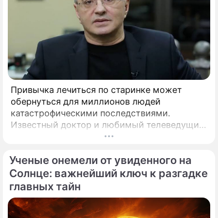
Привычка лечиться по старинке может
обернуться для миллионов людей
катастрофическими последствиями.
Известный доктор и любимый телеведущий
миллионов Александр Мясников обратил
внимание на колоссальный переворот в
Ученые онемели от увиденного на
мировой медицине, который буквально
перечеркнул все наши прошлые
Солнце: важнейший ключ к разгадке
представления о здоровье.
главных тайн