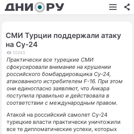
ШОУ-БИЗНЕС
АВТО
СМИ Турции поддержали атаку
КИНО
на Су-24
НЕДВИЖИМОСТЬ
10243
Практически все турецкие СМИ
ЗДОРОВЬЕ
сфокусировали внимание на крушении
ЭКОНОМИКА
российского бомбардировщика Су-24,
атакованного истребителем F-16. При этом
ПРОИСШЕСТВИЯ
они единогласно заявляют, что Анкара
поступила правильно и действовала в
СОННИК
соответствии с международным правом.
СТИЛЬ ЖИЗНИ
Атакой на российский самолет Су-24
СЕРИАЛЫ
турецкие власти практически уничтожили
все те дипломатические успехи, которых
ИГРЫ