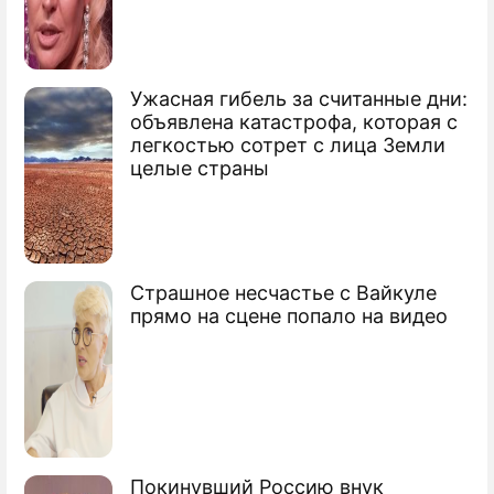
Как спасали штурмана сбитого Су-24
Анкара шокировала Запад безумной
Ужасная гибель за считанные дни:
атакой
объявлена катастрофа, которая с
легкостью сотрет с лица Земли
Путин: Турция поощряет радикальный
целые страны
ислам
Страшное несчастье с Вайкуле
прямо на сцене попало на видео
Покинувший Россию внук