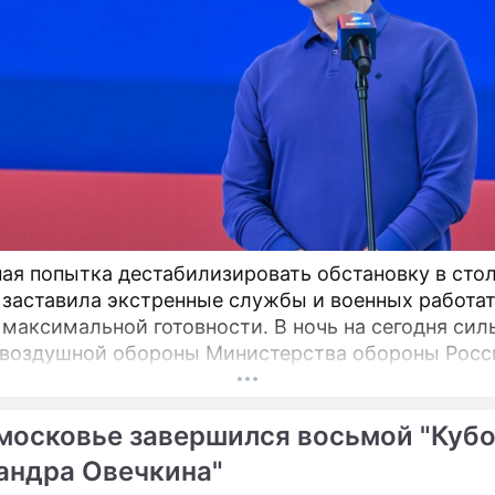
ая попытка дестабилизировать обстановку в сто
 заставила экстренные службы и военных работат
максимальной готовности. В ночь на сегодня сил
воздушной обороны Министерства обороны Росс
ии предотвратили масштабную угрозу безопасно
ого региона.
московье завершился восьмой "Куб
андра Овечкина"