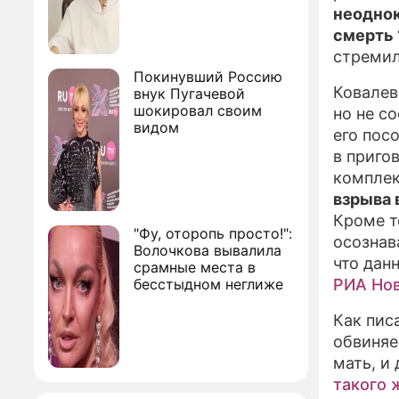
неоднок
смерть 
стремил
Покинувший Россию
Ковалев
внук Пугачевой
шокировал своим
но не с
видом
его пос
в приго
комплек
взрыва 
Кроме т
"Фу, оторопь просто!":
осознав
Волочкова вывалила
что дан
срамные места в
бесстыдном неглиже
РИА Но
Как пис
обвиняе
мать, и
такого 