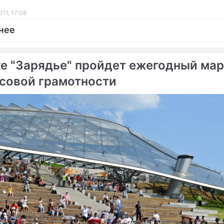
11, 17:08
нее
ке "Зарядье" пройдет ежегодный ма
совой грамотности
ме
х террористов признали
Минский террорист пыт
ными
покончить с собой
м взрывникам помогал
асовщик