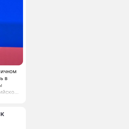
личном
ь в
ы
ийской
сти
ок