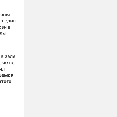
рены
ил один
рен в
алы
 в зале
рые не
ил
шемся
атого
м