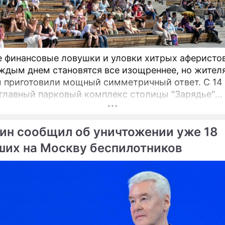
 финансовые ловушки и уловки хитрых аферистов
аждым днем становятся все изощреннее, но жител
 приготовили мощный симметричный ответ. С 14 
 главный парковый комплекс столицы "Зарядье"
ится в ключевую точку притяжения для всех, кто 
о распоряжаться своими деньгами.
ин сообщил об уничтожении уже 18
ших на Москву беспилотников