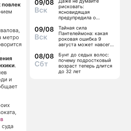
Даже не думайте
09/08
 повлек
рисковать:
Вск
ением
ясновидящая
предупредила о
роковом периоде осени
Тайная сила
09/08
2026 года
овалова,
Пантелеймона: какая
Вск
в метро
роковая ошибка 9
оворится
августа может навсегда
лишить здоровья
м
Бунт до седых волос:
08/08
шения
почему подростковый
Сбт
ихики
.
возраст теперь длится
до 32 лет
лев
юди и
ообщает
боих
оката,
ив
 суда