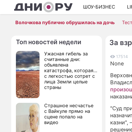
ШОУ-БИЗНЕС
L
Волочкова публично обрушилась на дочь
Тес
Топ новостей недели
За вз
Ужасная гибель за
17514
считанные дни:
None
объявлена
катастрофа, которая
Верховн
с легкостью сотрет с
лица Земли целые
Владисл
страны
произо
наказан
Страшное несчастье
"Суд пр
с Вайкуле прямо на
назначи
сцене попало на
видео
казни",
решение