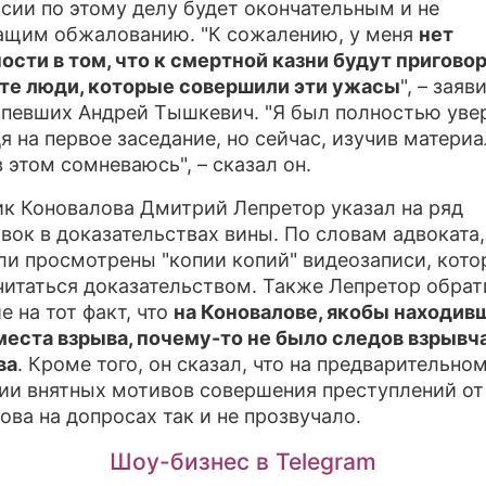
сии по этому делу будет окончательным и не
щим обжалованию. "К сожалению, у меня
нет
ости в том, что к смертной казни будут пригово
те люди, которые совершили эти ужасы
", – заяв
рпевших Андрей Тышкевич. "Я был полностью уве
дя на первое заседание, но сейчас, изучив матери
в этом сомневаюсь", – сказал он.
к Коновалова Дмитрий Лепретор указал на ряд
вок в доказательствах вины. По словам адвоката,
ли просмотрены "копии копий" видеозаписи, кото
читаться доказательством. Также Лепретор обрат
е на тот факт, что
на Коновалове, якобы находив
места взрыва, почему-то не было следов взрывч
ва
. Кроме того, он сказал, что на предварительно
ии внятных мотивов совершения преступлений от
ова на допросах так и не прозвучало.
Шоу-бизнес в Telegram