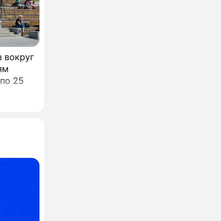
 вокруг
ям
по 25
хочет