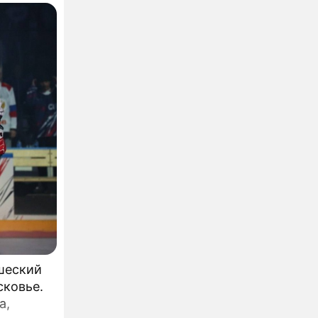
шеский
сковье.
а,