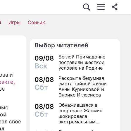
й
Игры
Сонник
Выбор читателей
Беглой Примадонне
09/08
поставили жесткое
Вск
условие на Родине
ова и
Раскрыта безумная
08/08
ракте,
смета тайной жизни
Сбт
ре
Анны Курниковой и
Энрике Иглесиаса
Обнажившаяся в
08/08
имо
спортзале Жасмин
Сбт
ной
шокировала
вал свое
экстремальным
преображением
ал