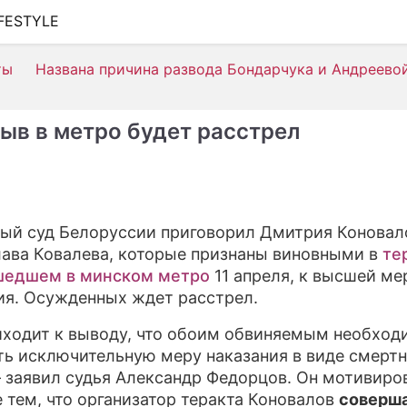
IFESTYLE
ШОУ-БИЗНЕС
ты
Названа причина развода Бондарчука и Андреево
АВТО
КИНО
рыв в метро будет расстрел
НЕДВИЖИМОСТЬ
ЗДОРОВЬЕ
ЭКОНОМИКА
ый суд Белоруссии приговорил Дмитрия Коновал
ава Ковалева, которые признаны виновными в
те
ПРОИСШЕСТВИЯ
шедшем в минском метро
11 апреля, к высшей ме
СОННИК
ия. Осужденных ждет расстрел.
СТИЛЬ ЖИЗНИ
иходит к выводу, что обоим обвиняемым необход
ть исключительную меру наказания в виде смерт
СЕРИАЛЫ
 – заявил судья Александр Федорцов. Он мотивиро
 тем, что организатор теракта Коновалов
соверш
ИГРЫ