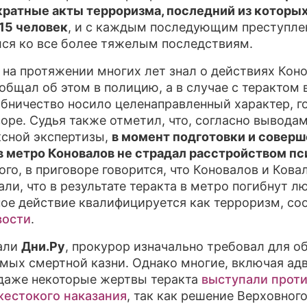
ратные акты терроризма, последний из которых
ПРЕСС-РЕЛИЗЫ
15 человек
, и с каждым последующим преступл
ся ко все более тяжелым последствиям.
О ПРОЕКТЕ
 на протяжении многих лет знал о действиях Кон
ообщал об этом в полицию, а в случае с терактом 
обничество носило целенаправленный характер, г
воре. Судья также отметил, что, согласно вывода
сной экспертизы,
в момент подготовки и совер
в метро Коновалов не страдал расстройством пс
ого, в приговоре говорится, что Коновалов и Кова
али, что в результате теракта в метро погибнут л
ное действие квалифицируется как терроризм, с
вости
.
али
Дни.Ру
, прокурор изначально требовал для о
мых смертной казни. Однако многие, включая адв
 даже некоторые жертвы теракта
выступали прот
жестокого наказания
, так как решение Верховного