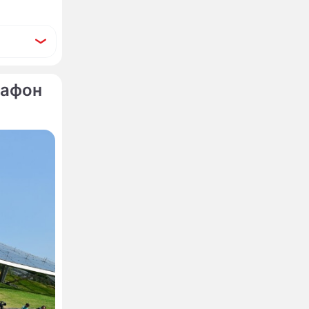
рафон
ался