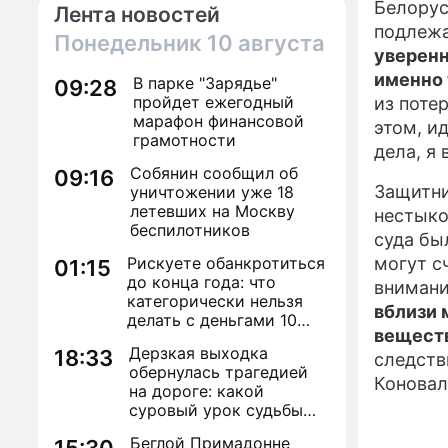
Белорус
Лента новостей
подлежа
Понедельник
10 августа
уверенн
именно 
В парке "Зарядье"
09:28
пройдет ежегодный
из поте
марафон финансовой
этом, и
грамотности
дела, я 
Собянин сообщил об
09:16
Защитни
уничтожении уже 18
летевших на Москву
нестыко
беспилотников
суда бы
Рискуете обанкротиться
могут с
01:15
до конца года: что
внимани
категорически нельзя
вблизи 
делать с деньгами 10
вещест
августа
Дерзкая выходка
18:33
следств
обернулась трагедией
Коновал
на дороге: какой
суровый урок судьбы
получила уехавшая дочь
Беглой Примадонне