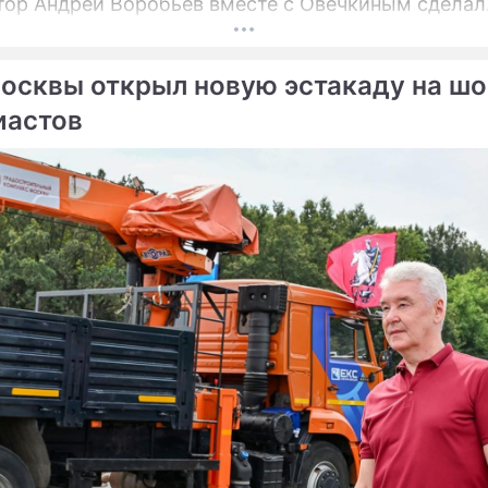
тор Андрей Воробьёв вместе с Овечкиным сделал
ческое сбрасывание шайбы на «Арене Мытищи».
осквы открыл новую эстакаду на шо
иастов