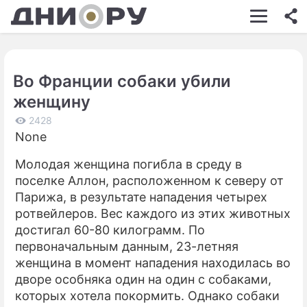
ШОУ-БИЗНЕС
АВТО
Во Франции собаки убили
КИНО
женщину
НЕДВИЖИМОСТЬ
2428
None
ЗДОРОВЬЕ
Молодая женщина погибла в среду в
ЭКОНОМИКА
поселке Аллон, расположенном к северу от
ПРОИСШЕСТВИЯ
Парижа, в результате нападения четырех
ротвейлеров. Вес каждого из этих животных
СОННИК
достигал 60-80 килограмм. По
первоначальным данным, 23-летняя
СТИЛЬ ЖИЗНИ
женщина в момент нападения находилась во
СЕРИАЛЫ
дворе особняка один на один с собаками,
которых хотела покормить. Однако собаки
ИГРЫ