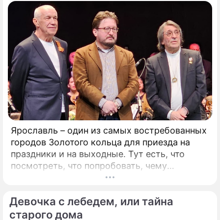
Ярославль – один из самых востребованных
городов Золотого кольца для приезда на
праздники и на выходные. Тут есть, что
посмотреть, что попробовать, чему
удивиться. Популяризации города во многом
способствует и Юрий Башмет, который уже
Девочка с лебедем, или тайна
на протяжении 17 лет устраивает тут
Международный музыкальный фестиваль.
старого дома