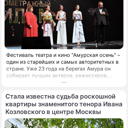
Фестиваль театра и кино "Амурская осень" –
один из старейших и самых авторитетных в
стране. Уже 23 года на берегах Амура он
собирает лучших актеров, режиссеров,
музыкантов. Недавно он стал
международным. Только что форум,
Стала известна судьба роскошной
который проходит в Благовещенске, назвал
победителей. Это те ленты и спектакли,
квартиры знаменитого тенора Ивана
которые обязательно надо посмотреть!
Козловского в центре Москвы
Зрителями фестиваля стали больше 17
тысяч человек, а гостями – свыше 400