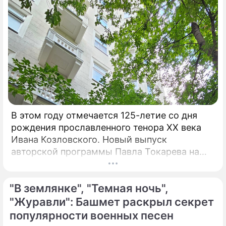
человек.
В этом году отмечается 125-летие со дня
рождения прославленного тенора XX века
Ивана Козловского. Новый выпуск
авторской программы Павла Токарева на
платформе VK "Сады искусств" посвящен
этому певцу. "С 30-х годов прошлого
"В землянке", "Темная ночь",
столетия Козловский являлся не просто
популярным певцом, а считался богом и
"Журавли": Башмет раскрыл секрет
идолом для всего советского народа", –
популярности военных песен
говорит Токарев.