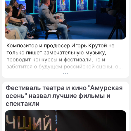
Композитор и продюсер Игорь Крутой не
только пишет замечательную музыку,
проводит конкурсы и фестивали, но и
заботится о будущем российской сцены, о
том, кто будет петь завтра. Именно для
этого с 2008 года он проводит конкурс
Фестиваль театра и кино "Амурская
"Детская Новая волна". Его задачи –
предоставлять юным артистам
осень" назвал лучшие фильмы и
возможность заявить о своём вокальном
спектакли
даровании на профессиональной сцене,
открывать слушателям новые имена
талантливых исполнителей из разных
городов России.