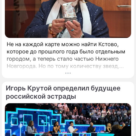
Не на каждой карте можно найти Кстово,
которое до прошлого года было отдельным
городом, а теперь стало частью Нижнего
Новгорода. Но по тому количеству звезд,
которые приезжают сюда каждый год,
Кстово даст фору многим крупным городам.
Игорь Крутой определил будущее
Повод – открытый российский
кинофестиваль "КСТОкино". В этом году он
российской эстрады
прошёл уже в четвертый раз. Кстово
настолько живописно, что его окрестности
часто становятся натурой для съемок
фильмов.