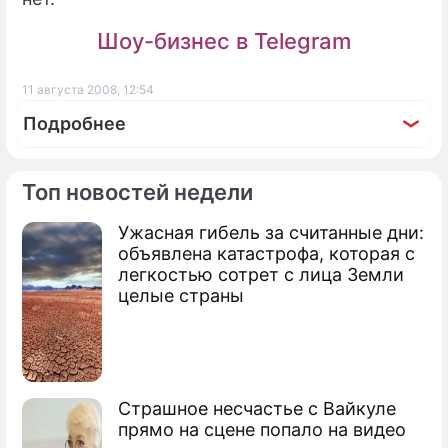
Шоу-бизнес в Telegram
11 августа 2008, 12:54
Подробнее
Топ новостей недели
Ужасная гибель за считанные дни:
По теме
объявлена катастрофа, которая с
легкостью сотрет с лица Земли
В Грузию стягивают войска из Ирака
целые страны
Американцы спешно покидают Тбилиси
Война на Кавказе. Хроника событий
Страшное несчастье с Вайкуле
прямо на сцене попало на видео