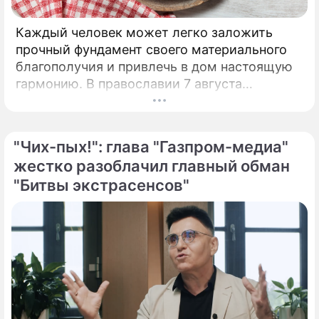
Каждый человек может легко заложить
прочный фундамент своего материального
благополучия и привлечь в дом настоящую
гармонию. В православии 7 августа
почитают память праведной Анны, матери
Пресвятой Богородицы.
"Чих-пых!": глава "Газпром-медиа"
жестко разоблачил главный обман
"Битвы экстрасенсов"