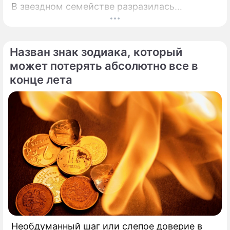
В звездном семействе разразилась
настоящая тихая драма, которая вынудила
артистов действовать без промедления.
Назван знак зодиака, который
может потерять абсолютно все в
конце лета
Необдуманный шаг или слепое доверие в