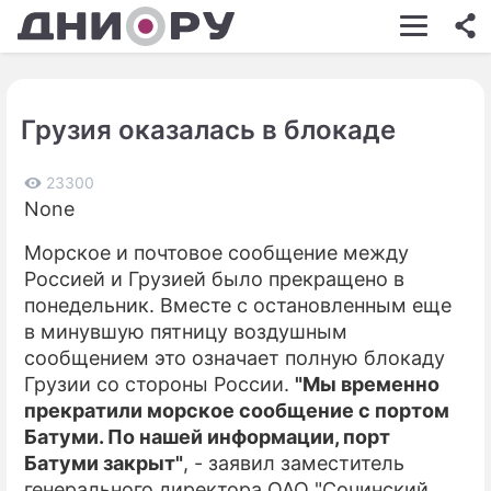
ШОУ-БИЗНЕС
АВТО
Грузия оказалась в блокаде
КИНО
НЕДВИЖИМОСТЬ
23300
None
ЗДОРОВЬЕ
Морское и почтовое сообщение между
ЭКОНОМИКА
Россией и Грузией было прекращено в
понедельник. Вместе с остановленным еще
ПРОИСШЕСТВИЯ
в минувшую пятницу воздушным
сообщением это означает полную блокаду
СОННИК
Грузии со стороны России.
"Мы временно
СТИЛЬ ЖИЗНИ
прекратили морское сообщение с портом
Батуми. По нашей информации, порт
СЕРИАЛЫ
Батуми закрыт"
, - заявил заместитель
генерального директора ОАО "Сочинский
ИГРЫ