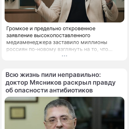
Громкое и предельно откровенное
заявление высокопоставленного
медиаменеджера заставило миллионы
россиян по-новому взглянуть на то, что
годами происходит на экране главного
развлекательного телеканала страны.
Генеральный директор мощнейшего
Всю жизнь пили неправильно:
холдинга "Газпром-медиа" Александр Жаров
доктор Мясников раскрыл правду
решился на неожидаемый и крайне острый
об опасности антибиотиков
демарш.