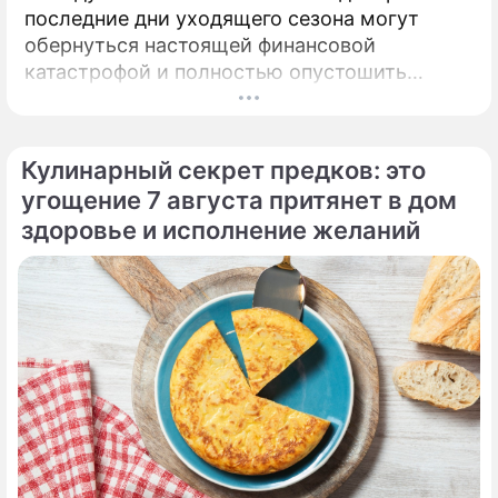
последние дни уходящего сезона могут
обернуться настоящей финансовой
катастрофой и полностью опустошить
кошелек. Известная шаманка и ясновидящая
Кажетта Ахметжанова выступила с
экстренным предупреждением для всех, кто
Кулинарный секрет предков: это
привык легкомысленно относиться к своим
угощение 7 августа притянет в дом
сбережениям.
здоровье и исполнение желаний