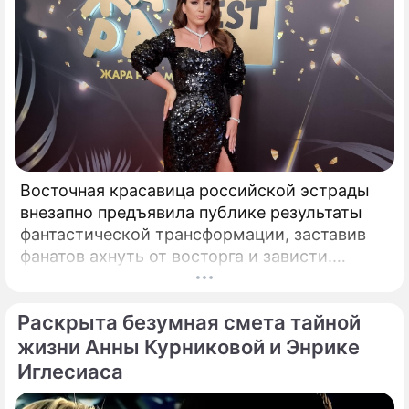
Восточная красавица российской эстрады
внезапно предъявила публике результаты
фантастической трансформации, заставив
фанатов ахнуть от восторга и зависти.
Знаменитая певица Жасмин всегда
славилась аппетитными восточными
Раскрыта безумная смета тайной
формами, однако ее свежие снимки
спровоцировали настоящую бурю в Сети.
жизни Анны Курниковой и Энрике
Иглесиаса