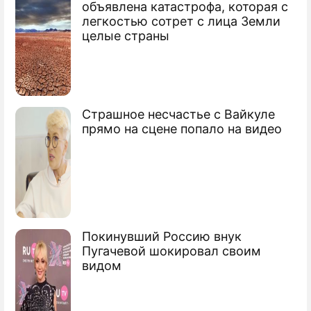
объявлена катастрофа, которая с
легкостью сотрет с лица Земли
"Гастарбайтер" завоевал Москву
целые страны
В Москве продается "Гастарбайтер"
Эксклюзивное интервью Эдуарда
Багирова
Страшное несчастье с Вайкуле
прямо на сцене попало на видео
Покинувший Россию внук
Пугачевой шокировал своим
видом