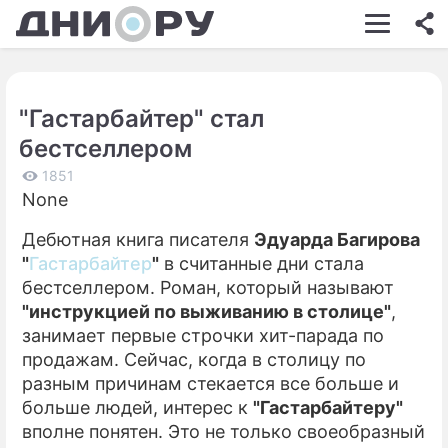
ШОУ-БИЗНЕС
АВТО
"Гастарбайтер" стал
КИНО
бестселлером
НЕДВИЖИМОСТЬ
1851
None
ЗДОРОВЬЕ
Дебютная книга писателя
Эдуарда Багирова
ЭКОНОМИКА
"
Гастарбайтер
"
в считанные дни стала
ПРОИСШЕСТВИЯ
бестселлером. Роман, который называют
"инструкцией по выживанию в столице"
,
СОННИК
занимает первые строчки хит-парада по
продажам. Сейчас, когда в столицу по
СТИЛЬ ЖИЗНИ
разным причинам стекается все больше и
СЕРИАЛЫ
больше людей, интерес к
"Гастарбайтеру"
вполне понятен. Это не только своеобразный
ИГРЫ