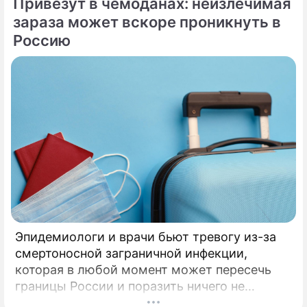
Привезут в чемоданах: неизлечимая
Ермолая, Ермиппа и Ермократа, иереев
Никомидийских.
зараза может вскоре проникнуть в
Россию
Эпидемиологи и врачи бьют тревогу из-за
смертоносной заграничной инфекции,
которая в любой момент может пересечь
границы России и поразить ничего не
подозревающих граждан. Россию