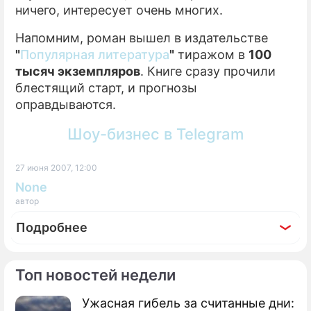
ничего, интересует очень многих.
Напомним, роман вышел в издательстве
"
Популярная литература
"
тиражом в
100
тысяч экземпляров
. Книге сразу прочили
блестящий старт, и прогнозы
оправдываются.
Шоу-бизнес в Telegram
27 июня 2007, 12:00
None
автор
Подробнее
Топ новостей недели
Ужасная гибель за считанные дни:
По теме