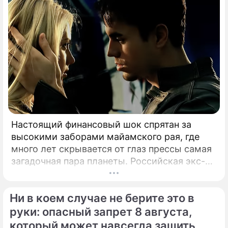
Настоящий финансовый шок спрятан за
высокими заборами майамского рая, где
много лет скрывается от глаз прессы самая
загадочная пара планеты. Российская экс-
теннисистка Анна Курникова и испанский
поп-идол Энрике Иглесиас уже больше
Ни в коем случае не берите это в
двадцати лет удерживают статус одной из
самых закрытых и непубличных пар
руки: опасный запрет 8 августа,
мирового шоу-бизнеса.
который может навсегда зашить