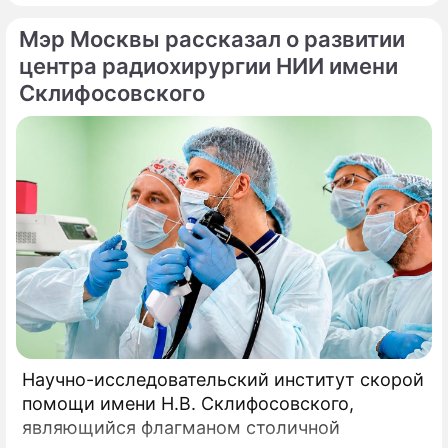
идет о павильонах здоровья, которые
Мэр Москвы рассказал о развитии
начинают работу на столичных бульварах в
рамках масштабного городского проекта
центра радиохирургии НИИ имени
«Лето в Москве».
Склифосовского
Научно-исследовательский институт скорой
помощи имени Н.В. Склифосовского,
являющийся флагманом столичной