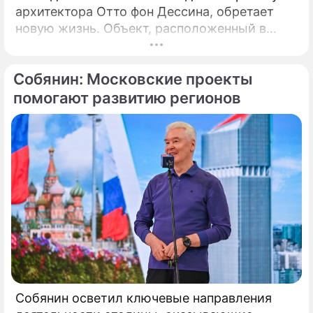
архитектора Отто фон Дессина, обретает
новую жизнь. Объект, расположенный в
глубине Потаповского переулка среди
традиционных московских двориков, имеет
Собянин: Московские проекты
статус элемента
историко‑градостроительной среды.
помогают развитию регионов
Собянин осветил ключевые направления