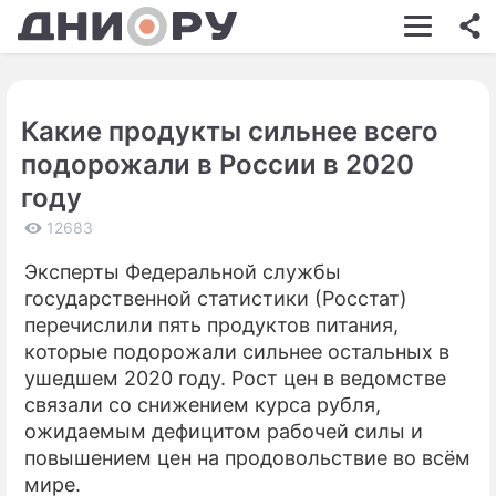
ШОУ-БИЗНЕС
АВТО
Какие продукты сильнее всего
КИНО
подорожали в России в 2020
НЕДВИЖИМОСТЬ
году
ЗДОРОВЬЕ
12683
Эксперты Федеральной службы
ЭКОНОМИКА
государственной статистики (Росстат)
ПРОИСШЕСТВИЯ
перечислили пять продуктов питания,
которые подорожали сильнее остальных в
СОННИК
ушедшем 2020 году. Рост цен в ведомстве
связали со снижением курса рубля,
СТИЛЬ ЖИЗНИ
ожидаемым дефицитом рабочей силы и
СЕРИАЛЫ
повышением цен на продовольствие во всём
мире.
ИГРЫ