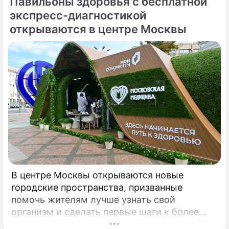
Павильоны здоровья с бесплатной
либо отсутствовали, либо трактовались по-
разному, пояснил депутат Госдумы,
экспресс-диагностикой
председатель Союза дачников
открываются в центре Москвы
Подмосковья» Никита Чаплин.
В центре Москвы открываются новые
городские пространства, призванные
помочь жителям лучше узнать свой
организм и сделать первые шаги к более
осознанному отношению к здоровью. Речь