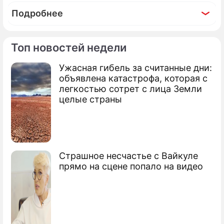
Подробнее
Топ новостей недели
Ужасная гибель за считанные дни:
По теме
объявлена катастрофа, которая с
легкостью сотрет с лица Земли
Продолжение: В Счетной
целые страны
палате опасаются дефицита и
резкого подорожания
продуктов в России
Страшное несчастье с Вайкуле
прямо на сцене попало на видео