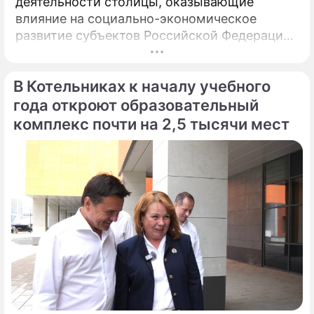
деятельности столицы, оказывающие
влияние на социально-экономическое
развитие субъектов Российской Федерации.
Сергей Собянин акцентировал внимание на
значимой роли Москвы в формировании
В Котельниках к началу учебного
федерального бюджета и обеспечении
сбалансированности региональных
года откроют образовательный
финансов.
комплекс почти на 2,5 тысячи мест