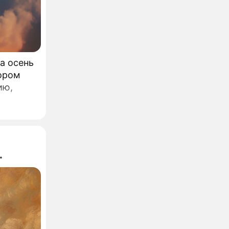
а осень
тором
ию,