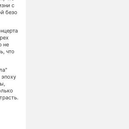
изни с
ой безо
онцерта
трех
о не
ь, что
ла"
 эпоху
ы,
олько
трасть.