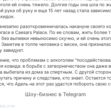
оголя ей очень тяжело. Долгие годы она шла по ж
й рука об руку и еще 15 лет назад стала зависим
скидок.
внезапно разоткровенничалась накануне своего к
гасе в Caesars Palace. По ее словам, жить более 
 без выпивки невыносимо скучно, и ей очень этог
 Заметив в толпе человека с виски, она призналас
у завидует.
ение, что проблемам с алкоголем "посодействова
я ковида: в борьбе с затворничеством она даже в
а выбегала из дома за спиртным. С другой сторон
утать причину и следствие, кто знает. Остается т
ся, что Адель на этот раз удастся побороть свою с
Шоу-бизнес в Telegram
023, 21:30