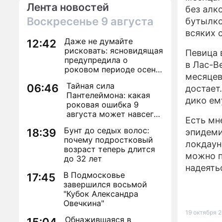
Лента новостей
без алк
Воскресенье
9 августа
бутылко
всяких 
Даже не думайте
12:42
рисковать: ясновидящая
Певица 
предупредила о
в Лас-Ве
роковом периоде осени
месяцев
2026 года
Тайная сила
06:46
достает.
Пантелеймона: какая
дико ем
роковая ошибка 9
августа может навсегда
Есть мн
лишить здоровья
Бунт до седых волос:
18:39
эпидеми
почему подростковый
локдаун
возраст теперь длится
можно п
до 32 лет
надеять
В Подмосковье
17:45
завершился восьмой
"Кубок Александра
Овечкина"
19 октября 2
Обнажившаяся в