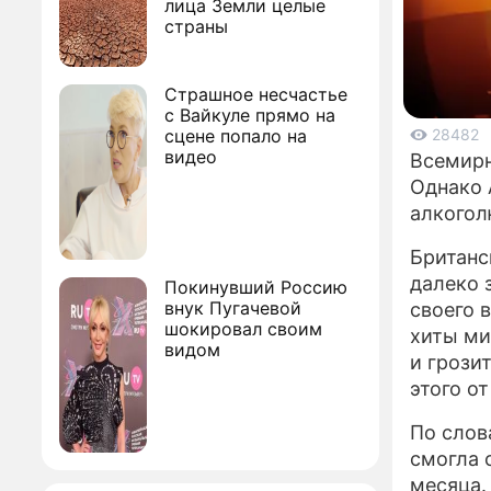
лица Земли целые
страны
Страшное несчастье
с Вайкуле прямо на
сцене попало на
28482
видео
Всемирн
Однако 
алкогол
Британс
далеко 
Покинувший Россию
внук Пугачевой
своего 
шокировал своим
хиты ми
видом
и грози
этого о
По слов
смогла 
месяца.