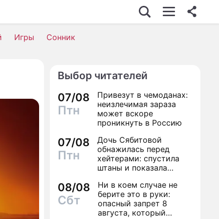
й
Игры
Сонник
Выбор читателей
Привезут в чемоданах:
07/08
неизлечимая зараза
Птн
может вскоре
проникнуть в Россию
Дочь Сябитовой
07/08
обнажилась перед
Птн
хейтерами: спустила
штаны и показала
трусы
Ни в коем случае не
08/08
берите это в руки:
Сбт
опасный запрет 8
августа, который