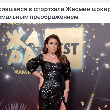
ившаяся в спортзале Жасмин шоки
емальным преображением
ме
пиальная Адель чуть не
Певица Адель купила до
а сделку с Сильвестром
Сильвестра Сталлоне за
не
миллионов долларов