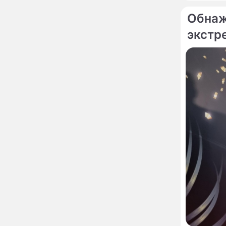
глупость!": разъяренная
Волочкова публично
Обнаж
унизила дочь и зятя
экстр
Уехавшая из России
10:55
Пугачева перенесла
тяжелейшую операцию
По те
Неожиданно всплыла
09:28
Принци
пикантная причина
сорвал
развода Паулины
Сталло
Андреевой и Федора
Бондарчука
Огонь с небес сожжет
00:22
урожай и дом:
страшный запрет 6
августа, о котором
молчат старики
От Преснякова до
18:13
Байсарова: сияющая
Орбакайте вывезла в
Европу всех детей от
разных мужчин
"Срочно выходить из
17:19
роли": перепуганная