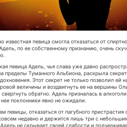
ПРЕСС-РЕЛИЗЫ
О ПРОЕКТЕ
о известная певица смогла отказаться от спиртно
Адель, по ее собственному признанию, очень скуч
ю.
кая певица Адель, чья слава уже давно распрост
за пределы Туманного Альбиона, раскрыла секре
вдохновения. Этот секрет не только позволил ей н
ровой величины и воздвигнуть ее на вершины Ол
т свергнуть обратно. Адель призналась в алкоголи
т нее поклонники явно не ожидали.
ам певицы, отказаться от пагубного пристрастия 
совсем недавно и держится лишь три с небольши
 Адель не скрывает своей слабости и подчеркивае