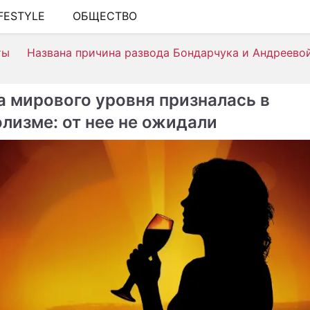
IFESTYLE
ОБЩЕСТВО
ШОУ-БИЗНЕС
ты
Названа причина развода Бондарчука и Андреево
АВТО
КИНО
а мирового уровня призналась в
НЕДВИЖИМОСТЬ
олизме: от нее не ожидали
ЗДОРОВЬЕ
ЭКОНОМИКА
ПРОИСШЕСТВИЯ
СОННИК
СТИЛЬ ЖИЗНИ
СЕРИАЛЫ
ИГРЫ