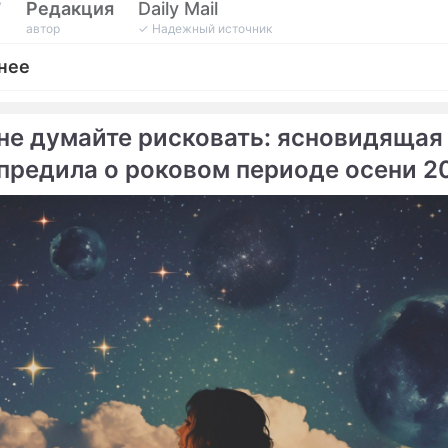
у
Редакция
Daily Mail
автор
✓ Надежный источник
нее
не думайте рисковать: ясновидящая
предила о роковом периоде осени 2
епортаж
яркие моменты премии "Грэмми"