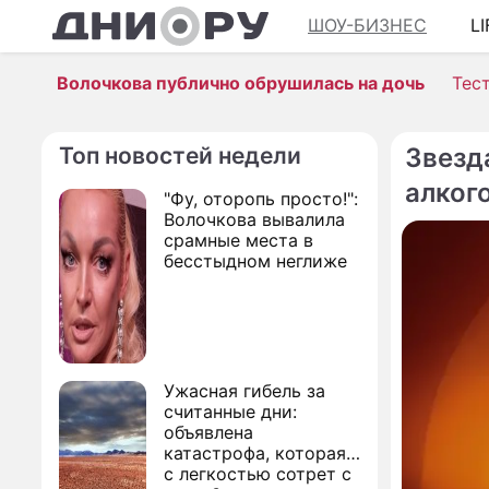
ШОУ-БИЗНЕС
L
Волочкова публично обрушилась на дочь
Тес
Топ новостей недели
Звезд
алког
"Фу, оторопь просто!":
Волочкова вывалила
срамные места в
бесстыдном неглиже
Ужасная гибель за
считанные дни:
объявлена
катастрофа, которая
с легкостью сотрет с