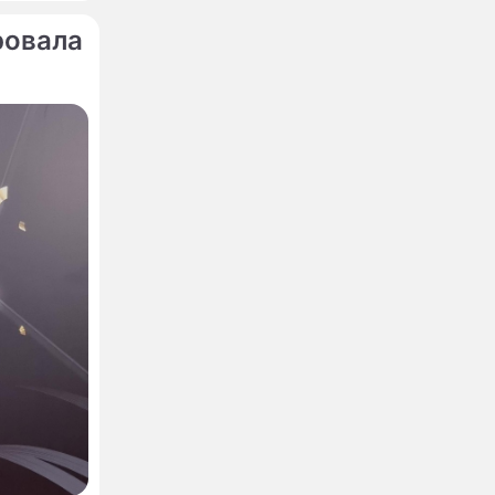
ровала
м
 58