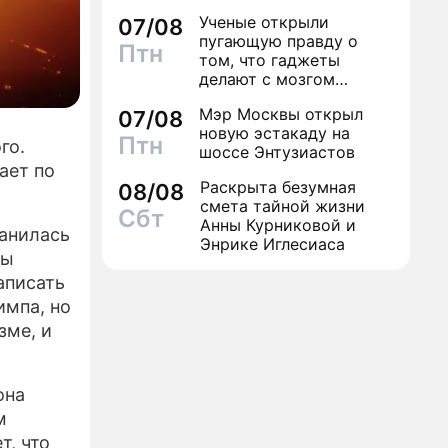
может навсегда зашить
Ученые открыли
07/08
женское счастье
пугающую правду о
Птн
том, что гаджеты
делают с мозгом
школьника
Мэр Москвы открыл
07/08
новую эстакаду на
Птн
го.
шоссе Энтузиастов
ает по
Раскрыта безумная
08/08
смета тайной жизни
Сбт
Анны Курниковой и
ранилась
Энрике Иглесиаса
ты
аписать
импа, но
зме, и
она
м
т, что