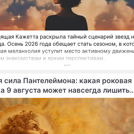
ящая Кажетта раскрыла тайный сценарий звезд н
да. Осень 2026 года обещает стать сезоном, в ко
ая меланхолия уступит место активному движен
м знакомствам и ярким перспективам.
я сила Пантелеймона: какая роковая
а 9 августа может навсегда лишить
вья