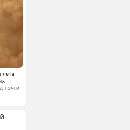
е лета
ых
е, почти
ый