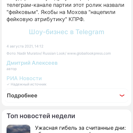
телеграм-канале партии этот ролик назвали
"фейковым". Якобы на Мохова "нацепили
фейковую атрибутику" КПРФ.
Шоу-бизнес в Telegram
4 августа 2021, 14:12
Фото: Nadir Muratov/ Russian Look/ www.globallookpress.com
Дмитрий Алексеев
автор
РИА Новости
✓ Надежный источник
Подробнее
Топ новостей недели
Ужасная гибель за считанные дни:
По теме