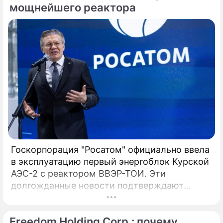
проекта. В мае 2026 года в Москве
мощнейшего реактора
состоялись предметные переговоры
руководства российской государственной
корпорации и ответственного ведомства
Республики Казахстан.
Госкорпорация "Росатом" официально ввела
в эксплуатацию первый энергоблок Курской
АЭС-2 с реактором ВВЭР-ТОИ. Эти
долгожданные новости подтверждают
технологическое лидерство России, а глава
компании Алексей Лихачев назвал пуск
Freedom Holding Corp.: почему
технологическим успехом и трудовым