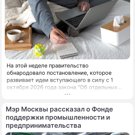
На этой неделе правительство
обнародовало постановление, которое
развивает идеи вступающего в силу с 1
октября 2026 года закона "Об отдельных
вопросах регулирования платформенной
экономики в РФ". Эксперт Координационного
Мэр Москвы рассказал о Фонде
центра при правительстве Арсений
Беленький рассказывает, что на самом деле
поддержки промышленности и
значат для индустрии новые ограничения на
предпринимательства
работу самозанятых. Публикация