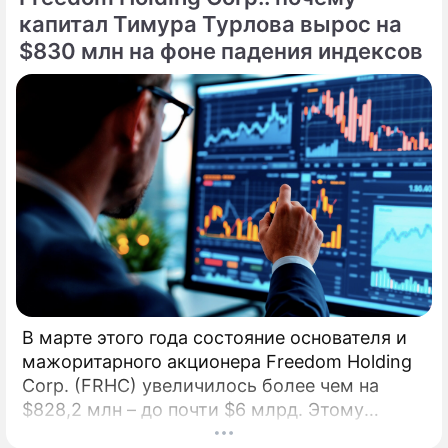
подвигом. Введенный в эксплуатацию 27
капитал Тимура Турлова вырос на
апреля, инновационный энергоблок № 1
$830 млн на фоне падения индексов
Курской АЭС-2 с 1 мая начал официальные
поставки электроэнергии в Единую
энергосистему страны.
В марте этого года состояние основателя и
мажоритарного акционера Freedom Holding
Corp. (FRHC) увеличилось более чем на
$828,2 млн – до почти $6 млрд. Этому
способствовал рост акций компании, где