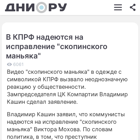
ШОУ-БИЗНЕС
АВТО
В КПРФ надеются на
КИНО
исправление "скопинского
НЕДВИЖИМОСТЬ
маньяка"
ЗДОРОВЬЕ
6061
Видео "скопинского маньяка" в одежде с
ЭКОНОМИКА
символикой КПРФ вызвало неоднозначную
реакцию у общественности.
ПРОИСШЕСТВИЯ
Зампредседателя ЦК Компартии Владимир
Кашин сделал заявление.
СОННИК
Владимир Кашин заявил, что коммунисты
СТИЛЬ ЖИЗНИ
надеются на исправление "скопинского
СЕРИАЛЫ
маньяка" Виктора Мохова. По словам
политика, в том, что преступник
ИГРЫ