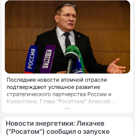
Последние новости атомной отрасли
подтверждают успешное развитие
стратегического партнерства России и
Казахстана. Глава "Росатома" Алексей
Лихачев сообщил, что на площадке будущей
АЭС выполнено более 90% полевых
Новости энергетики: Лихачев
инженерных изысканий, что является
важным этапом реализации масштабного
("Росатом") сообщил о запуске