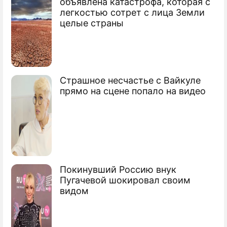
объявлена катастрофа, которая с
легкостью сотрет с лица Земли
Суд арестовал "скопинского маньяка" за
целые страны
политическую агитацию
Бывшая пленница "скопинского
маньяка" получила госзащиту
Страшное несчастье с Вайкуле
прямо на сцене попало на видео
Покинувший Россию внук
Пугачевой шокировал своим
видом