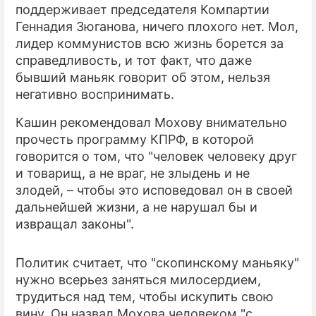
поддерживает председателя Компартии
Геннадия Зюганова, ничего плохого нет. Мол,
ПРЕСС-РЕЛИЗЫ
лидер коммунистов всю жизнь борется за
О ПРОЕКТЕ
справедливость, и тот факт, что даже
бывший маньяк говорит об этом, нельзя
негативно воспринимать.
Кашин рекомендовал Мохову внимательно
прочесть программу КПРФ, в которой
говорится о том, что "человек человеку друг
и товарищ, а не враг, не злыдень и не
злодей, – чтобы это исповедовал он в своей
дальнейшей жизни, а не нарушал бы и
извращал законы".
Политик считает, что "скопинскому маньяку"
нужно всерьез заняться милосердием,
трудиться над тем, чтобы искупить свою
вину. Он назвал Мохова человеком "с