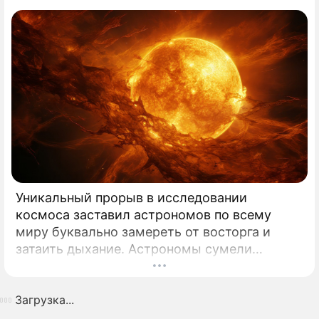
Уникальный прорыв в исследовании
космоса заставил астрономов по всему
миру буквально замереть от восторга и
затаить дыхание. Астрономы сумели
совершить невозможное и заглянуть в
самое сердце нашего светила с небывалой
Загрузка...
доселе четкостью.