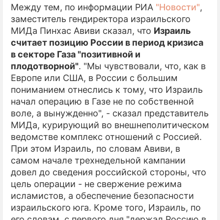
Между тем, по информации РИА
"Новости"
,
заместитель гендиректора израильского
МИДа Пинхас Авиви сказал, что
Израиль
считает позицию России в период кризиса
в секторе Газа "позитивной и
плодотворной"
. "Мы чувствовали, что, как в
Европе или США, в России с большим
пониманием отнеслись к тому, что Израиль
начал операцию в Газе не по собственной
воле, а вынужденно", - сказал представитель
МИДа, курирующий во внешнеполитическом
ведомстве комплекс отношений с Россией.
При этом Израиль, по словам Авиви, в
самом начале трехнедельной кампании
довел до сведения российской стороны, что
цель операции - не свержение режима
исламистов, а обеспечение безопасности
израильского юга. Кроме того, Израиль, по
его словам, с первого дня "держал Россию в