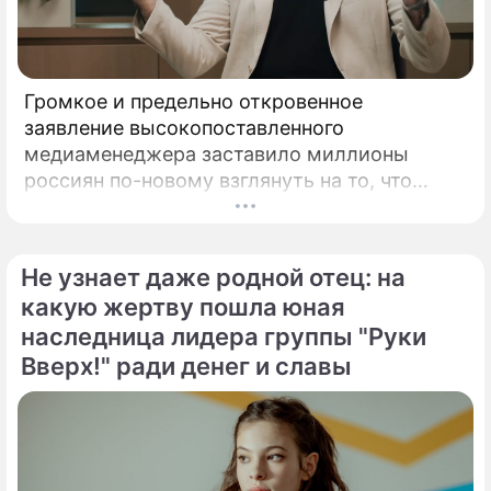
Громкое и предельно откровенное
заявление высокопоставленного
медиаменеджера заставило миллионы
россиян по-новому взглянуть на то, что
годами происходит на экране главного
развлекательного телеканала страны.
Генеральный директор мощнейшего
Не узнает даже родной отец: на
холдинга "Газпром-медиа" Александр Жаров
какую жертву пошла юная
решился на неожидаемый и крайне острый
наследница лидера группы "Руки
демарш.
Вверх!" ради денег и славы