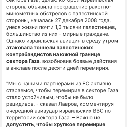
сторона объявила прекращение ракетно-
ПРЕСС-РЕЛИЗЫ
минометных обстрелов с палестинской
стороны, началась 27 декабря 2008 года,
О ПРОЕКТЕ
унеся жизни почти 1,3 тысячи палестинцев,
большинство из них - мирные граждане.
Однако израильская авиация в среду утром
атаковала тоннели палестинских
контрабандистов на южной границе
сектора Газа
, возобновив боевые действия
в анклаве после десяти дней перемирия.
"Мы с нашими партнерами из ЕС активно
стараемся, чтобы перемирие в секторе Газа
стало устойчивым, чтобы не было
рецидивов, - сказал Лавров, комментируя
очередной авиаудар израильских ВВС по
территории сектора Газа. – Важно
не
допустить, чтобы хрупкое перемирие