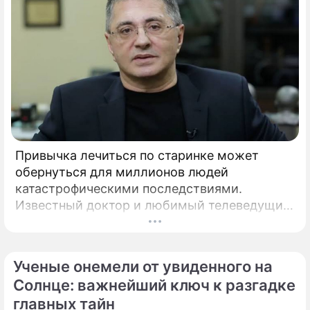
Привычка лечиться по старинке может
обернуться для миллионов людей
катастрофическими последствиями.
Известный доктор и любимый телеведущий
миллионов Александр Мясников обратил
внимание на колоссальный переворот в
мировой медицине, который буквально
Ученые онемели от увиденного на
перечеркнул все наши прошлые
Солнце: важнейший ключ к разгадке
представления о здоровье.
главных тайн