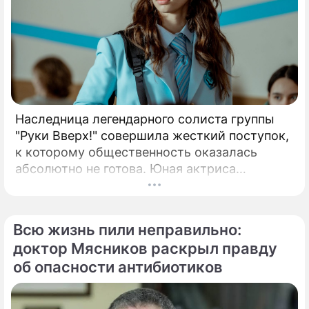
Наследница легендарного солиста группы
"Руки Вверх!" совершила жесткий поступок,
к которому общественность оказалась
абсолютно не готова. Юная актриса
Вероника Жукова, дочь бессменного лидера
группы "Руки Вверх!" Сергея Жукова,
заставила взрогнуть своих многочисленных
Всю жизнь пили неправильно:
поклонников.
доктор Мясников раскрыл правду
об опасности антибиотиков