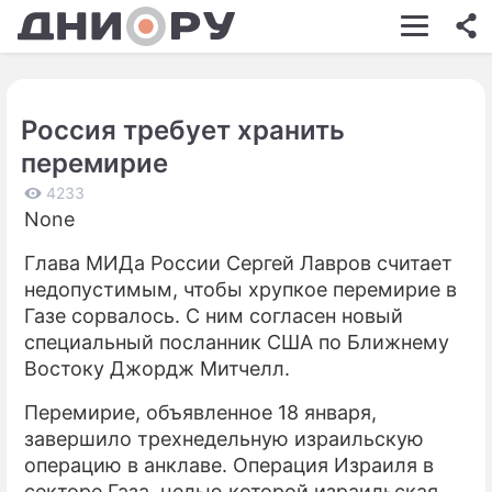
ШОУ-БИЗНЕС
АВТО
Россия требует хранить
КИНО
перемирие
НЕДВИЖИМОСТЬ
4233
None
ЗДОРОВЬЕ
Глава МИДа России Сергей Лавров считает
ЭКОНОМИКА
недопустимым, чтобы хрупкое перемирие в
ПРОИСШЕСТВИЯ
Газе сорвалось. С ним согласен новый
специальный посланник США по Ближнему
СОННИК
Востоку Джордж Митчелл.
СТИЛЬ ЖИЗНИ
Перемирие, объявленное 18 января,
завершило трехнедельную израильскую
СЕРИАЛЫ
операцию в анклаве. Операция Израиля в
ИГРЫ
секторе Газа, целью которой израильская