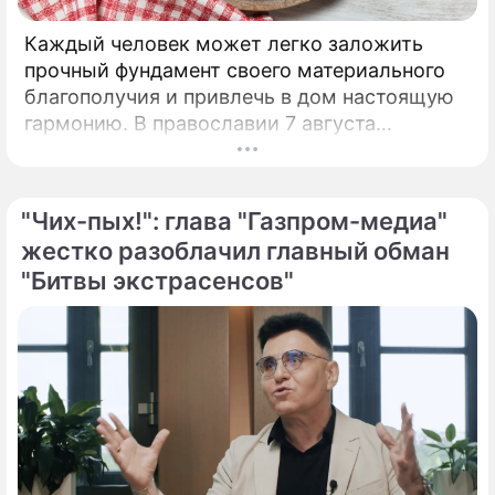
Каждый человек может легко заложить
прочный фундамент своего материального
благополучия и привлечь в дом настоящую
гармонию. В православии 7 августа
почитают память праведной Анны, матери
Пресвятой Богородицы.
"Чих-пых!": глава "Газпром-медиа"
жестко разоблачил главный обман
"Битвы экстрасенсов"