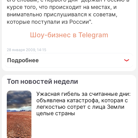
курсе того, что происходит на местах, и
внимательно прислушивался к советам,
которые поступали из России".
Шоу-бизнес в Telegram
28 января 2009, 14:15
Подробнее
Топ новостей недели
Ужасная гибель за считанные дни:
По теме
объявлена катастрофа, которая с
легкостью сотрет с лица Земли
Израильская авиация атаковала юг Газы
целые страны
Израиль атаковал сектор Газа с воздуха
Израиль угрожает Газе новым ударом