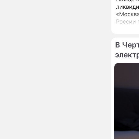
мойку машин и
ликвиди
торговлю во дворах
«Москва
Внезапно отменивший
15:08
России 
концерты Григорий Лепс
сделал важное
заявление
В Чер
"Четырех мужей
13:36
похоронила": Шаляпин
элект
увлекся тяжелобольной
сказочно богатой дамой
Павильоны здоровья с
12:46
бесплатной экспресс-
диагностикой
открываются в центре
Москвы
Ученые нашли способ
11:49
заблокировать самые
страшные воспоминания
Горы золота или
09:26
сокрушительный удар:
каким знакам зодиака