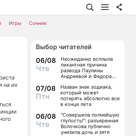
У-БИЗНЕС
й
Игры
Сонник
ТО
ИНО
Выбор читателей
ЕДВИЖИМОСТЬ
Неожиданно всплыла
06/08
ОРОВЬЕ
пикантная причина
Чтв
развода Паулины
КОНОМИКА
Андреевой и Федора
риста
Бондарчука
 на их
Назван знак зодиака,
РОИСШЕСТВИЯ
07/08
который может
Птн
потерять абсолютно все
ОННИК
ться
в конце лета
ИЛЬ ЖИЗНИ
винции
"Совершила полнейшую
06/08
ного
глупость!": разъяренная
Чтв
ЕРИАЛЫ
Волочкова публично
унизила дочь и зятя
ГРЫ