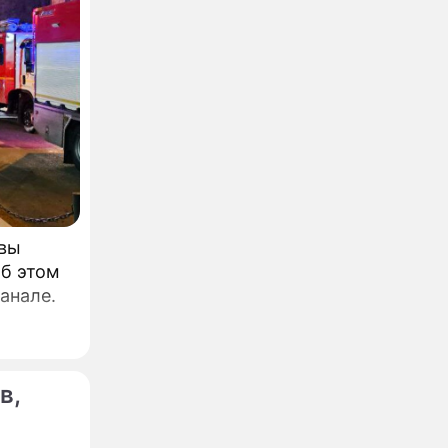
квы
Об этом
анале.
в,