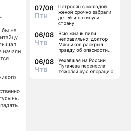
Петросян с молодой
07/08
ЕСС-РЕЛИЗЫ
женой срочно забрали
Птн
.
детей и покинули
ПРОЕКТЕ
страну
 бы не
Всю жизнь пили
06/08
китайцу
неправильно: доктор
Чтв
слышал
Мясников раскрыл
правду об опасности
е начали
антибиотиков
ются
Уехавшая из России
06/08
Пугачева перенесла
Чтв
тяжелейшую операцию
никого
ственно
гусынь.
ападать