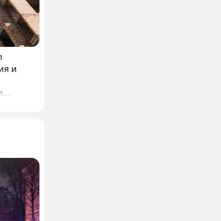
л
ия и
и
дателю
ет, что