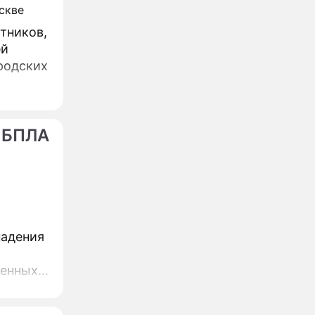
тников,
ей
 БПЛА
падения
ренных