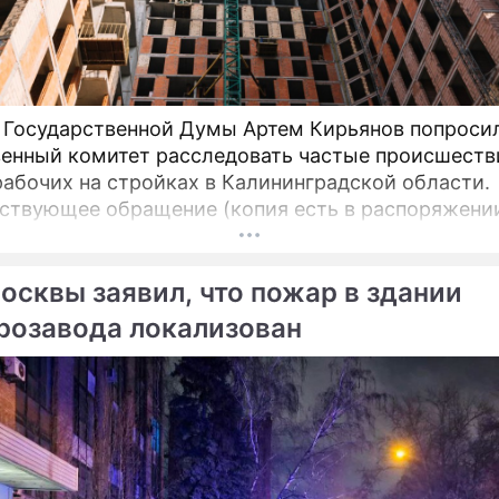
 Государственной Думы Артем Кирьянов попроси
енный комитет расследовать частые происшеств
рабочих на стройках в Калининградской области.
ствующее обращение (копия есть в распоряжени
и) депутат направил 6 февраля 2025 года предсе
лександру Бастрыкину. В письме Кирьянов отмеча
осквы заявил, что пожар в здании
есчастных случаев в регионе продолжает расти.
розавода локализован