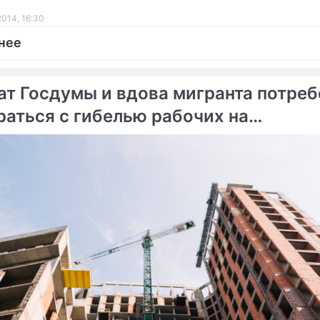
2014, 16:30
нее
ат Госдумы и вдова мигранта потре
раться с гибелью рабочих на
ме
инградской стройке
кале спасли объевшегося
Школьник потратил 65 т
а
рублей на друзей