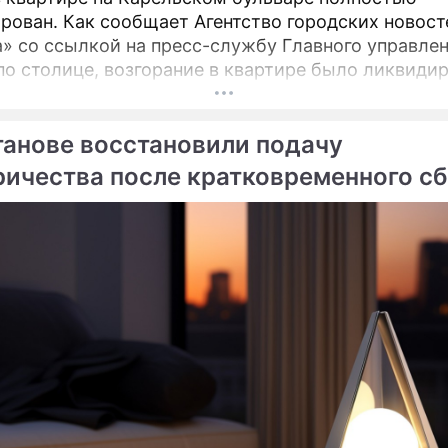
рован. Как сообщает Агентство городских новост
» со ссылкой на пресс-службу Главного управле
по столице, возгорание в квартире было ликвидир
танове восстановили подачу
ричества после кратковременного с