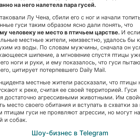
нно на него налетела пара гусей.
ПР
таковали Лу Чена, сбили его с ног и начали топить
О 
нные гуси таким образом ясно дали понять, что
му человеку не место в птичьем царстве.
И если
льные местные жители, неизвестно, удалось бы 
ухим из воды. По словам мужчины, сначала он у
ающееся шипение, а мгновение спустя птицы уж
его ноги и руки, и ему показалось, что гуси пыта
его, цитирует потерпевшего Daily Mail.
нцидента местные жители рассказали, что птицы 
ускают к реке, считая ее своей территорией. Гуси
я достаточно агрессивными животными. Им свой
ь место своего обитания и вступать в схватки за 
м птицам гуси не проявляют агрессии, но могут н
й и собак.
Шоу-бизнес в Telegram