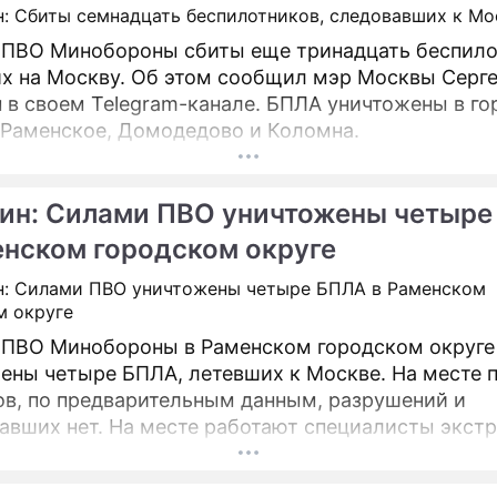
ПВО Минобороны сбиты еще тринадцать беспило
х на Москву. Об этом сообщил мэр Москвы Серг
м Telegram-канале. БПЛА уничтожены в городских
 Раменское, Домодедово и Коломна.
ин: Силами ПВО уничтожены четыре
енском городском округе
ПВО Минобороны в Раменском городском округе
ены четыре БПЛА, летевших к Москве. На месте 
в, по предварительным данным, разрушений и
авших нет. На месте работают специалисты экст