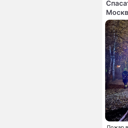
Пугачева перенесла
Спаса
тяжелейшую операцию
Моск
Неожиданно всплыла
09:28
пикантная причина
развода Паулины
Андреевой и Федора
Бондарчука
Огонь с небес сожжет
00:22
урожай и дом:
страшный запрет 6
августа, о котором
молчат старики
От Преснякова до
18:13
Байсарова: сияющая
Орбакайте вывезла в
Европу всех детей от
разных мужчин
"Срочно выходить из
17:19
роли": перепуганная
Бородина едва не увела
чужого мужа на красной
дорожке
Депутат Чаплин
15:14
предложил запретить
Пожар в