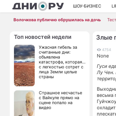
ШОУ-БИЗНЕС
L
Волочкова публично обрушилась на дочь
Тес
Топ новостей недели
Злые 
Ужасная гибель за
4754
считанные дни:
None
объявлена
катастрофа, которая
Гуси ед
с легкостью сотрет с
лица Земли целые
Лу Чен.
страны
террито
Выходны
Страшное несчастье
весьма 
с Вайкуле прямо на
Гуйчжоу
сцене попало на
видео
охладит
плескат