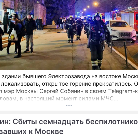
 здании бывшего Электрозавода на востоке Мос
 локализовать, открытое горение прекратилось. 
 мэр Москвы Сергей Собянин в своем Telegram-к
словам, в настоящий момент силами МЧС
нимаются все меры по ликвидации пожара.
ин: Сбиты семнадцать беспилотнико
вавших к Москве