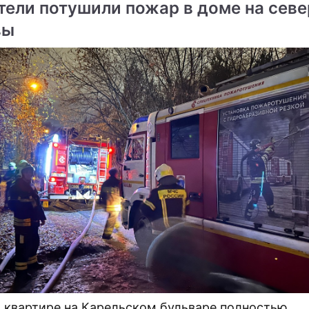
тели потушили пожар в доме на севе
вы
 квартире на Карельском бульваре полностью