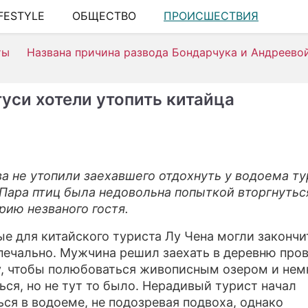
IFESTYLE
ОБЩЕСТВО
ПРОИСШЕСТВИЯ
ШО
ты
Названа причина развода Бондарчука и Андреево
АВ
К
гуси хотели утопить китайца
Н
ЗД
Э
ва не утопили заехавшего отдохнуть у водоема ту
 Пара птиц была недовольна попыткой вторгнуться
П
рию незваного гостя.
С
е для китайского туриста Лу Чена могли закончи
СТ
печально. Мужчина решил заехать в деревню про
, чтобы полюбоваться живописным озером и нем
С
ься, но не тут то было. Нерадивый турист начал
ься в водоеме, не подозревая подвоха, однако
И