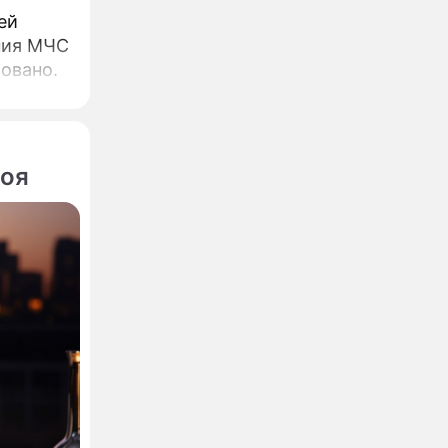
ей
ния МЧС
овано.
боя