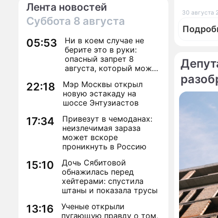
Лента новостей
30 августа 
Суббота
8 августа
Подроб
Ни в коем случае не
05:53
берите это в руки:
опасный запрет 8
Депут
августа, который может
разоб
навсегда зашить
Мэр Москвы открыл
22:18
По те
женское счастье
калин
новую эстакаду на
шоссе Энтузиастов
На Бай
суслик
Привезут в чемоданах:
17:34
неизлечимая зараза
может вскоре
проникнуть в Россию
Дочь Сябитовой
15:10
обнажилась перед
хейтерами: спустила
штаны и показала трусы
Ученые открыли
13:16
пугающую правду о том,