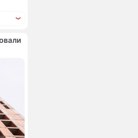
бовали
ысяч