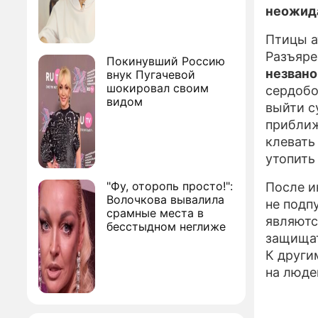
неожида
Птицы а
Разъяре
Покинувший Россию
незвано
внук Пугачевой
шокировал своим
сердобо
видом
выйти с
приближ
клевать 
утопить 
"Фу, оторопь просто!":
После и
Волочкова вывалила
не подп
срамные места в
являютс
бесстыдном неглиже
защищат
К други
на люде