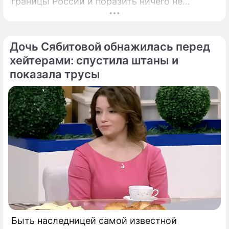
границы России и поразить ничего не
подозревающих граждан. Россию
предупредили о реальной и крайне опасной
угрозе: в страну могут завезти неизлечимый
Дочь Сябитовой обнажилась перед
и смертоносный вирус Бурбон.
хейтерами: спустила штаны и
показала трусы
Быть наследницей самой известной