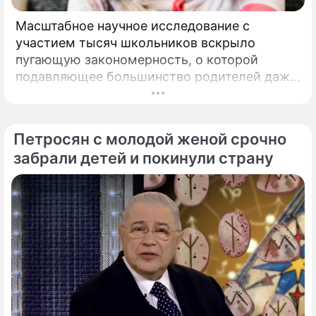
Масштабное научное исследование с
участием тысяч школьников вскрыло
пугающую закономерность, о которой
подавляющее большинство родителей даже
не догадывалось. Привычка дарить ребенку
смартфон с беспрепятственным доступом к
социальным сетям в младшем
Петросян с молодой женой срочно
подростковом возрасте обворачивается
забрали детей и покинули страну
скрытым провалом в учебе.