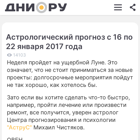
ШОУ-БИЗНЕС
АВТО
Астрологический прогноз с 16 по
КИНО
22 января 2017 года
НЕДВИЖИМОСТЬ
14103
Неделя пройдет на ущербной Луне. Это
ЗДОРОВЬЕ
означает, что не стоит приниматься за новые
ЭКОНОМИКА
проекты: долгосрочные мероприятия пойдут
не так хорошо, как хотелось бы.
ПРОИСШЕСТВИЯ
Зато если вы хотите сделать что-то быстро,
СОННИК
например, пройти лечение или произвести
ремонт, все получится, уверен астролог
СТИЛЬ ЖИЗНИ
Центра прогнозирования и психологии
СЕРИАЛЫ
"АструС"
Михаил Чистяков.
ИГРЫ
ОВЕН