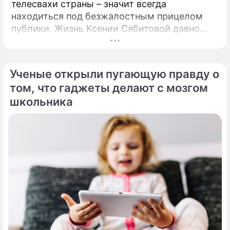
телесвахи страны – значит всегда
находиться под безжалостным прицелом
публики. Жизнь Ксении Сябитовой давно
рассматривают под мощной лупой.
Ученые открыли пугающую правду о
том, что гаджеты делают с мозгом
школьника