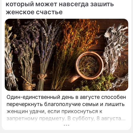
который может навсегда зашить
женское счастье
Один-единственный день в августе способен
перечеркнуть благополучие семьи и лишить
женщин удачи, если прикоснуться к
запретному предмету. В субботу, 8 августа,
православная церковь молитвенно чтит
память святых священномучеников