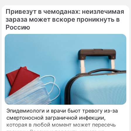
Ермолая, Ермиппа и Ермократа, иереев
Привезут в чемоданах: неизлечимая
Никомидийских.
зараза может вскоре проникнуть в
Россию
Эпидемиологи и врачи бьют тревогу из-за
смертоносной заграничной инфекции,
которая в любой момент может пересечь