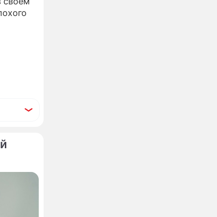
в своем
лохого
ый