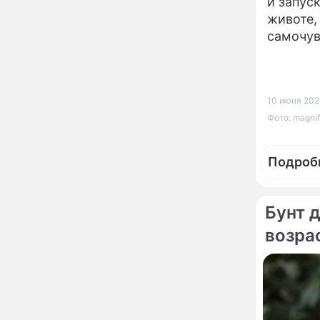
неправильно: доктор
и запус
Мясников раскрыл
животе,
правду об опасности
самочув
антибиотиков
Ученые онемели от
13:57
увиденного на Солнце:
важнейший ключ к
разгадке главных тайн
10 июня 2026
Реставрация церкви
13:27
Фото: magnif
Ильи Пророка на
Новгородском подворье
завершена – Мэр
Подроб
Москвы
"Совершила полнейшую
12:08
глупость!": разъяренная
Волочкова публично
Бунт 
унизила дочь и зятя
возрас
Фотор
Уехавшая из России
10:55
Пугачева перенесла
Как сде
тяжелейшую операцию
Неожиданно всплыла
09:28
пикантная причина