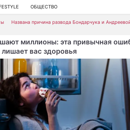
IFESTYLE
ОБЩЕСТВО
ШОУ-БИЗНЕС
ты
Названа причина развода Бондарчука и Андреево
АВТО
КИНО
шают миллионы: эта привычная оши
НЕДВИЖИМОСТЬ
 лишает вас здоровья
ЗДОРОВЬЕ
ЭКОНОМИКА
ПРОИСШЕСТВИЯ
СОННИК
СТИЛЬ ЖИЗНИ
СЕРИАЛЫ
ИГРЫ