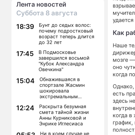
Лента новостей
взрывае
Суббота
8 августа
мучител
удается
Бунт до седых волос:
18:39
почему подростковый
Как ра
возраст теперь длится
до 32 лет
Наше те
В Подмосковье
дирижер
17:45
завершился восьмой
мозге —
"Кубок Александра
оно чут
Овечкина"
когда по
Обнажившаяся в
15:04
спортзале Жасмин
Однако,
шокировала
есть пр
экстремальным
здесь н
преображением
Раскрыта безумная
12:24
внутрен
смета тайной жизни
когда в
Анны Курниковой и
график,
Энрике Иглесиаса
полност
Ни в коем случае не