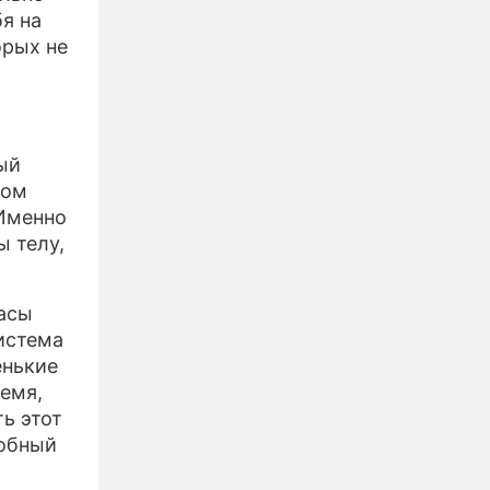
я на
орых не
ый
ном
 Именно
ы телу,
часы
истема
енькие
ремя,
ть этот
собный