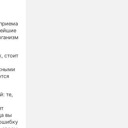
 приема
нейшие
рганизм
, стоит
асными
ются
: те,
ит
да вы
 ошибку