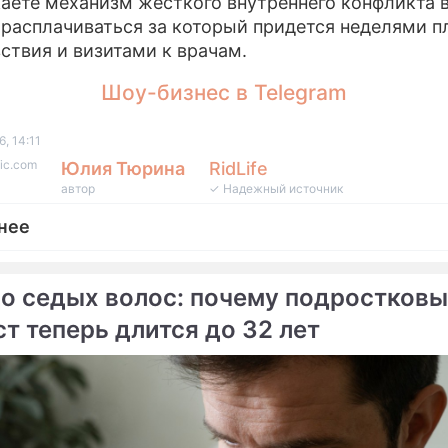
каете механизм жесткого внутреннего конфликта 
 расплачиваться за который придется неделями п
ствия и визитами к врачам.
Шоу-бизнес в Telegram
, 14:11
ic.com
Юлия Тюрина
RidLife
автор
✓ Надежный источник
нее
до седых волос: почему подростков
т теперь длится до 32 лет
епортаж
рживать аппетит на карантине