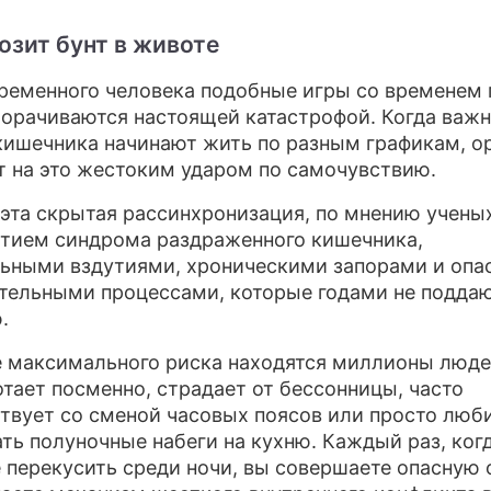
озит бунт в животе
ременного человека подобные игры со временем
орачиваются настоящей катастрофой. Когда важ
кишечника начинают жить по разным графикам, о
т на это жестоким ударом по самочувствию.
эта скрытая рассинхронизация, по мнению ученых
итием синдрома раздраженного кишечника,
ьными вздутиями, хроническими запорами и оп
тельными процессами, которые годами не подда
.
е максимального риска находятся миллионы людей
отает посменно, страдает от бессонницы, часто
твует со сменой часовых поясов или просто люб
ть полуночные набеги на кухню. Каждый раз, ког
 перекусить среди ночи, вы совершаете опасную