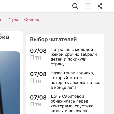
й
Игры
Сонник
бка
Выбор читателей
Петросян с молодой
07/08
женой срочно забрали
Птн
детей и покинули
страну
Назван знак зодиака,
07/08
который может
Птн
потерять абсолютно все
в конце лета
Дочь Сябитовой
07/08
обнажилась перед
Птн
хейтерами: спустила
штаны и показала