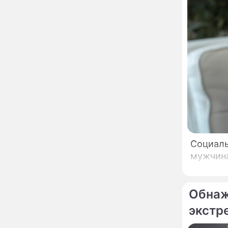
развода Паулины
Андреевой и Федора
Бондарчука
Огонь с небес сожжет
00:22
урожай и дом:
страшный запрет 6
августа, о котором
молчат старики
От Преснякова до
18:13
Байсарова: сияющая
Орбакайте вывезла в
Европу всех детей от
разных мужчин
"Срочно выходить из
17:19
роли": перепуганная
Бородина едва не увела
Социаль
чужого мужа на красной
мужчина
дорожке
Депутат Чаплин
15:14
предложил запретить
мойку машин и
Обнаж
торговлю во дворах
экстр
Внезапно отменивший
15:08
концерты Григорий Лепс