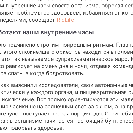
м внутренние часы своего организма, обрекая себ
ьные проблемы со здоровьем, избавиться от кот
 неделями, сообщает
RidLife
.
ботают наши внутренние часы
ло подчинено строгим природным ритмам. Главн
 этого сложнейшего оркестра находится в голов
 это так называемое супрахиазматическое ядро.
ко реагирует на смену дня и ночи, отдавая команд
ра спать, а когда бодрствовать.
 как выяснили исследователи, свои автономные 
актически у каждого органа, и пищеварительная с
е исключение. Вот только ориентируются эти мал
ние часики не на солнечный свет за окном, а на в
 желудок поступает первая порция еды. Стоит сби
 как в организме начинается настоящий бунт, спо
ью подорвать здоровье.