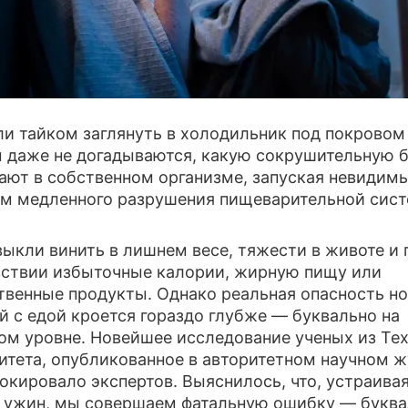
ПРЕСС-РЕЛИЗЫ
О ПРОЕКТЕ
и тайком заглянуть в холодильник под покровом
 даже не догадываются, какую сокрушительную 
ают в собственном организме, запуская невидим
м медленного разрушения пищеварительной сис
ыкли винить в лишнем весе, тяжести в животе и
ствии избыточные калории, жирную пищу или
твенные продукты. Однако реальная опасность н
й с едой кроется гораздо глубже — буквально на
ом уровне. Новейшее исследование ученых из Те
итета, опубликованное в авторитетном научном 
окировало экспертов. Выяснилось, что, устраива
 ужин, мы совершаем фатальную ошибку — букв