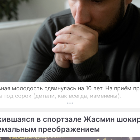
ная молодость сдвинулась на 10 лет. На приём п
 под сорок (детали, как всегда, изменены).
ившаяся в спортзале Жасмин шоки
емальным преображением