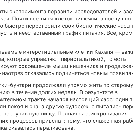
аты эксперимента поразили исследователей и зас
ься. Почти все типы клеток кишечника послушно 
о быстро перестроили свои биологические часы 
пусть и неестественный график питания. Все, кром
ываемые интерстициальные клетки Кахаля — ва
ы, которые управляют перистальтикой, то есть
ируют сокращение мышц кишечника и продвиже
 наотрез отказались подчиняться новым правила
тки-бунтари продолжали упрямо жить по старом
нию в течение долгих недель. В результате в
ительном тракте начался настоящий хаос: одни 
ли покоя и сна, а другие судорожно пытались пе
о поступившую пищу. Полная рассинхронизация
них процессов привела к тому, что слаженная раб
ка оказалась парализована.