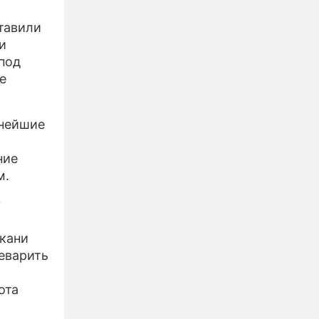
тавили
и
под
е
жнейшие
ние
м.
у
ткани
реварить
ота