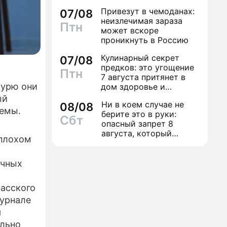
трусы
Привезут в чемоданах:
07/08
неизлечимая зараза
Птн
может вскоре
проникнуть в Россию
Кулинарный секрет
07/08
предков: это угощение
Птн
7 августа притянет в
бурю они
дом здоровье и
исполнение желаний
ый
Ни в коем случае не
08/08
темы.
берите это в руки:
Сбт
опасный запрет 8
августа, который
 плохом
может навсегда зашить
женское счастье
очных
хасского
журнале
я
ально