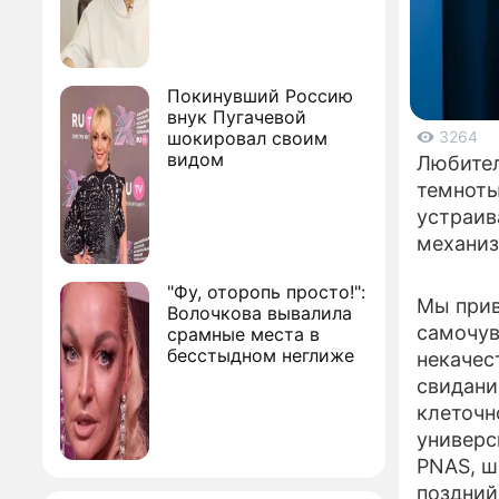
Покинувший Россию
внук Пугачевой
шокировал своим
3264
видом
Любител
темноты
устраив
механиз
"Фу, оторопь просто!":
Мы прив
Волочкова вывалила
самочув
срамные места в
бесстыдном неглиже
некачес
свидани
клеточн
универс
PNAS, ш
поздний