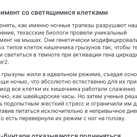
имент со светящимися клетками
онять, как именно ночные трапезы разрушают на
ение, техасские биологи провели уникальный
мент на мышах. Они генетически модифицировали
х типов клеток кишечника грызунов так, чтобы т
и светиться в темноте при активации гена циркад
er2.
 грызуны жили в идеальном режиме, съедая осн
ищи ночью, что абсолютно естественно для их пр
риод все клетки их кишечника работали слаженно
чно, как швейцарские часы. Но затем ученые реш
ь подопытным жесткий стресс и ограничили им д
ставив питаться исключительно в непривычное дне
То есть перевернули их режим с ног на голову.
-бунтари отказываются подчиняться