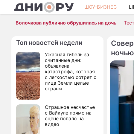
ШОУ-БИЗНЕС
L
Волочкова публично обрушилась на дочь
Тес
Топ новостей недели
Совер
ночью
Ужасная гибель за
считанные дни:
объявлена
катастрофа, которая
с легкостью сотрет с
лица Земли целые
страны
Страшное несчастье
с Вайкуле прямо на
сцене попало на
видео