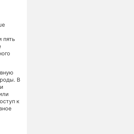
ше
 пять
е
ного
овную
ироды. В
 и
или
оступ к
вное