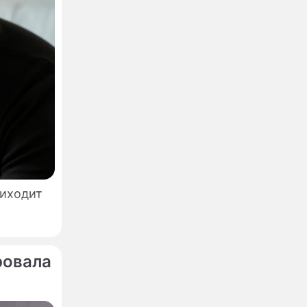
риходит
ровала