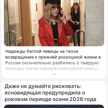
Надежды беглой певицы на тихое
возвращение к прежней роскошной жизни в
России окончательно разбились о твердую
позицию отечественной культурной элиты.
Эпопея вокруг возможного камбэка 75-
летней Аллы Пугачевой на отечественную
Даже не думайте рисковать:
сцену приобрела абсолютно
бескомпромиссный характер.
ясновидящая предупредила о
роковом периоде осени 2026 года