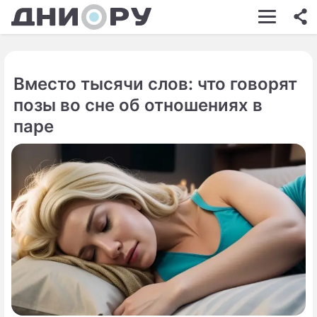
ШОУ-БИЗНЕС
АВТО
Вместо тысячи слов: что говорят
КИНО
позы во сне об отношениях в
НЕДВИЖИМОСТЬ
паре
ЗДОРОВЬЕ
ЭКОНОМИКА
ПРОИСШЕСТВИЯ
СОННИК
СТИЛЬ ЖИЗНИ
СЕРИАЛЫ
ИГРЫ