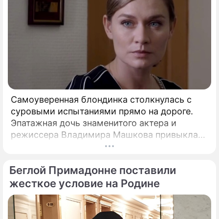
Самоуверенная блондинка столкнулась с
суровыми испытаниями прямо на дороге.
Эпатажная дочь знаменитого актера и
режиссера Владимира Машкова привыкла
ярко и без купюр делиться с подписчиками
практически каждым своим шагом.
Беглой Примадонне поставили
жесткое условие на Родине