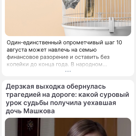
По теме
К чему снится много всего
Как избавиться от сонного паралича? /
Это упражнение поможет справиться с
Один-единственный опрометчивый шаг 10
пугающим состоянием!
августа может навлечь на семью
финансовое разорение и оставить без
копейки до конца года. В народном
календаре 10 августа 2026 года — дата с
мощнейшей материальной энергетикой.
Дерзкая выходка обернулась
трагедией на дороге: какой суровый
урок судьбы получила уехавшая
дочь Машкова