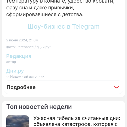
температуру в комнате, удобство кровати,
фазу сна и даже привычки,
сформировавшиеся с детства.
Шоу-бизнес в Telegram
2 июня 2024, 21:04
Фото: Perchance / "Дни.ру"
Редакция
автор
Дни.ру
✓ Надежный источник
Подробнее
Топ новостей недели
Ужасная гибель за считанные дни:
Фоторепортаж
объявлена катастрофа, которая с
Свадьбы не вышло: 5 ярких звездных пар