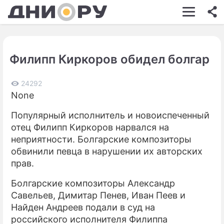
ШОУ-БИЗНЕС
АВТО
Филипп Киркоров обидел болгар
КИНО
НЕДВИЖИМОСТЬ
24292
None
ЗДОРОВЬЕ
Популярный исполнитель и новоиспеченный
ЭКОНОМИКА
отец Филипп Киркоров нарвался на
неприятности. Болгарские композиторы
ПРОИСШЕСТВИЯ
обвинили певца в нарушении их авторских
прав.
СОННИК
Болгарские композиторы Александр
СТИЛЬ ЖИЗНИ
Савельев, Димитар Пенев, Иван Пеев и
СЕРИАЛЫ
Найден Андреев подали в суд на
российского исполнителя Филиппа
ИГРЫ