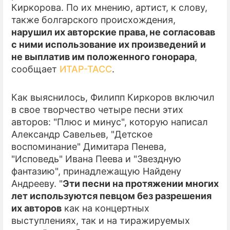
Киркорова. По их мнению, артист, к слову,
также болгарского происхождения,
ПРЕСС-РЕЛИЗЫ
нарушил их авторские права, не согласовав
О ПРОЕКТЕ
с ними использование их произведений и
не выплатив им положенного гонорара
,
сообщает
ИТАР-ТАСС
.
Как выяснилось, Филипп Киркоров включил
в свое творчество четыре песни этих
авторов: "Плюс и минус", которую написал
Александр Савельев, "Детское
воспоминание" Димитара Пенева,
"Исповедь" Ивана Пеева и "Звездную
фантазию", принадлежащую Найдену
Андрееву. "
Эти песни на протяжении многих
лет используются певцом без разрешения
их авторов
как на концертных
выступлениях, так и на тиражируемых