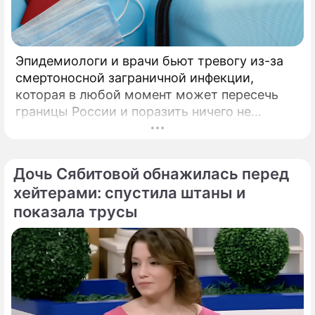
Эпидемиологи и врачи бьют тревогу из-за
смертоносной заграничной инфекции,
которая в любой момент может пересечь
границы России и поразить ничего не
подозревающих граждан. Россию
предупредили о реальной и крайне опасной
угрозе: в страну могут завезти неизлечимый
Дочь Сябитовой обнажилась перед
и смертоносный вирус Бурбон.
хейтерами: спустила штаны и
показала трусы