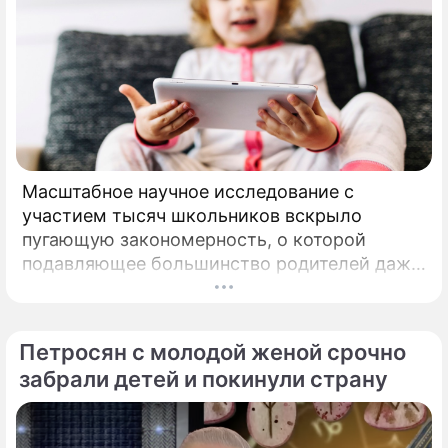
Масштабное научное исследование с
участием тысяч школьников вскрыло
пугающую закономерность, о которой
подавляющее большинство родителей даже
не догадывалось. Привычка дарить ребенку
смартфон с беспрепятственным доступом к
социальным сетям в младшем
Петросян с молодой женой срочно
подростковом возрасте обворачивается
забрали детей и покинули страну
скрытым провалом в учебе.