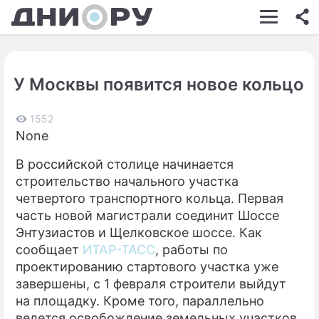
ШОУ-БИЗНЕС
АВТО
У Москвы появится новое кольцо
КИНО
НЕДВИЖИМОСТЬ
1552
None
ЗДОРОВЬЕ
В российской столице начинается
ЭКОНОМИКА
строительство начального участка
четвертого транспортного кольца. Первая
ПРОИСШЕСТВИЯ
часть новой магистрали соединит Шоссе
Энтузиастов и Щелковское шоссе. Как
СОННИК
сообщает
ИТАР-ТАСС
, работы по
СТИЛЬ ЖИЗНИ
проектированию стартового участка уже
завершены, с 1 февраля строители выйдут
СЕРИАЛЫ
на площадку. Кроме того, параллельно
ведется освобождение земельных участков,
ИГРЫ