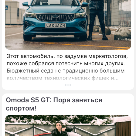
Этот автомобиль, по задумке маркетологов,
похоже собрался потеснить многих других.
Бюджетный седан с традиционно большим
количеством технологических фишек и
приспособлений бодро зашел на российский
рынок. КАК ВЫГЛЯДИТ: Сравнение
Omoda S5 GT: Пора заняться
автомобилей Geely с Volvo уже давно не
новость: вы только посмотрите хотя бы на
спортом!
решетку радиатора, но тут есть и много
других ассоциаций.