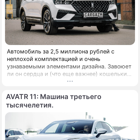
Автомобиль за 2,5 миллиона рублей с
неплохой комплектацией и очень
узнаваемыми элементами дизайна. Завоюет
ли он сердца и (что еще важнее) кошельки
российских автолюбителей? Давайте
посмотрим. КАК ВЫГЛЯДИТ: Внешность у
AVATR 11: Машина третьего
автомобиля, выпускаемого китайским
концерном FAW, заслуживает высших
тысячелетия.
оценок в своем бюджете.