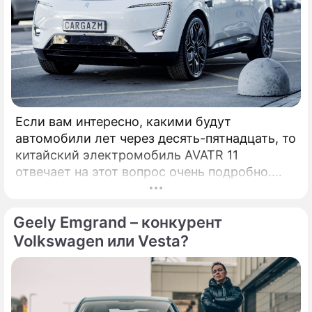
Если вам интересно, какими будут
автомобили лет через десять-пятнадцать, то
китайский электромобиль AVATR 11
отвечает на этот вопрос очень подробно.
Начнем с того, что AVATR является дочерней
структурой Changan, автоконцерна с
Geely Emgrand – конкурент
большим опытом производства
автомобилей.
Volkswagen или Vesta?