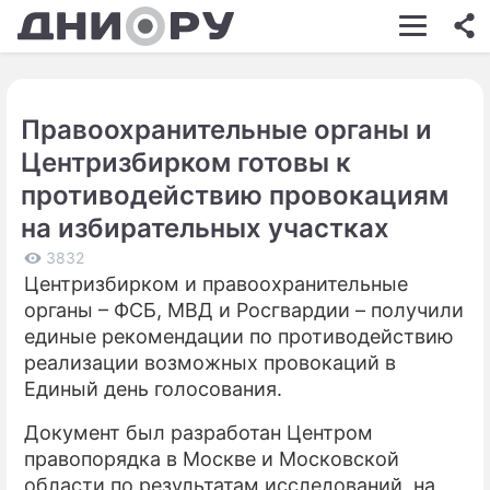
ШОУ-БИЗНЕС
АВТО
Правоохранительные органы и
КИНО
Центризбирком готовы к
НЕДВИЖИМОСТЬ
противодействию провокациям
на избирательных участках
ЗДОРОВЬЕ
3832
ЭКОНОМИКА
Центризбирком и правоохранительные
органы – ФСБ, МВД и Росгвардии – получили
ПРОИСШЕСТВИЯ
единые рекомендации по противодействию
СОННИК
реализации возможных провокаций в
Единый день голосования.
СТИЛЬ ЖИЗНИ
Документ был разработан Центром
СЕРИАЛЫ
правопорядка в Москве и Московской
области по результатам исследований, на
ИГРЫ