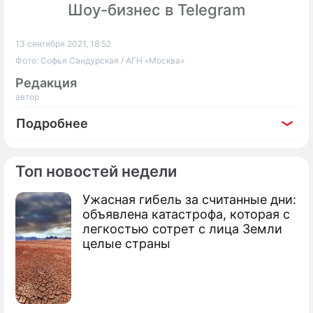
Шоу-бизнес в Telegram
13 сентября 2021, 18:52
Фото: Софья Сандурская / АГН «Москва»
Редакция
автор
Подробнее
Топ новостей недели
Ужасная гибель за считанные дни:
По теме
объявлена катастрофа, которая с
легкостью сотрет с лица Земли
Москва воспользуется собственной
целые страны
системой защиты ДЭГ от двойного
голосования