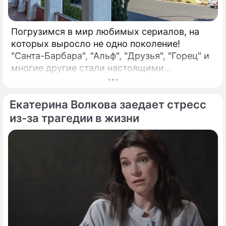
Погрузимся в мир любимых сериалов, на
которых выросло не одно поколение!
"Санта-Барбара", "Альф", "Друзья", "Горец" и
многие другие стали настоящими
символами эпохи. Насколько хорошо вы
помните детали их создания и закулисья?
Екатерина Волкова заедает стресс
Проверьте свои знания, определив, какие из
следующих утверждений являются правдой,
из-за трагедии в жизни
основанной на фактах из истории этих шоу, а
какие – вымыслом. Для каждого
утверждения выберите: (а) Правда или (б)
Вымысел.