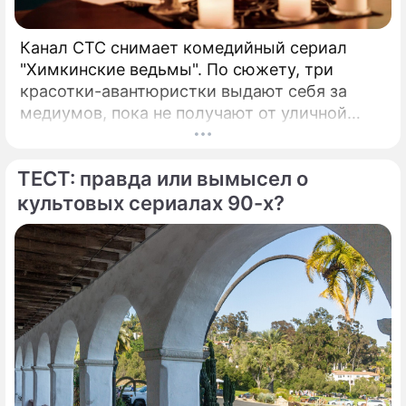
Канал СТС снимает комедийный сериал
"Химкинские ведьмы". По сюжету, три
красотки-авантюристки выдают себя за
медиумов, пока не получают от уличной
колдуньи (Алена Яковлева) настоящий дар.
И теперь Марина (Агата Муцениеце) слышит
ТЕСТ: правда или вымысел о
мысли, Света (Анна Банщикова) видит
будущее, а Оля (Валерия Астапова) –
культовых сериалах 90-х?
мертвых. Способности превращают жизнь
девушек в ад, поэтому ведьмы решают
найти кого-то, кому можно передать эти
"подарки". "Это развлекательная,
аттракционная, комедийная история, –
объясняет режиссер Максим Зыков.