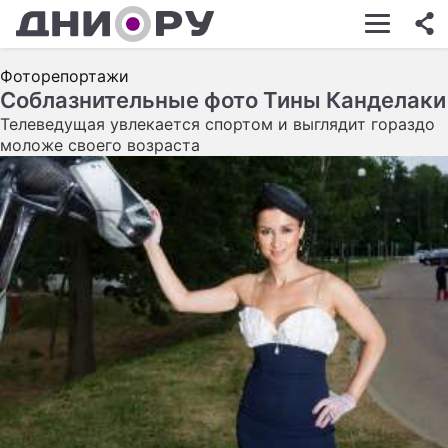
ШОУ-БИЗНЕС
Фоторепортажи
АВТО
Соблазнительные фото Тины Канделаки
Телеведущая увлекается спортом и выглядит гораздо
КИНО
моложе своего возраста
НЕДВИЖИМОСТЬ
ЗДОРОВЬЕ
ЭКОНОМИКА
ПРОИСШЕСТВИЯ
СОННИК
СТИЛЬ ЖИЗНИ
СЕРИАЛЫ
ИГРЫ