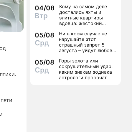
дамой
Кому на самом деле
04/08
-РЕЛИЗЫ
достались яхты и
Втр
элитные квартиры
КТЕ
вдовца: жестокий
финал легенды шансона
Ни в коем случае не
05/08
Вилли Токарева
нарушайте этот
Срд
страшный запрет 5
од
августа – уйдут любовь
и деньги
Горы золота или
05/08
сокрушительный удар:
Срд
каким знакам зодиака
птики.
астрологи пророчат
счастье, а кому нищету
 пяти
и