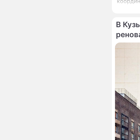
погиб
координ
"Противно!": взбешенный
16:17
Дима Билан сорвался и
публично унизил
В Куз
журналистов
ренов
Прокуратура решила
14:28
нанести новый
сокрушительный удар
по блогеру Лерчек
Афиша мероприятий на
13:56
август-2026: выставки,
спектакли и концерты
"Придется выпить
12:34
флакон валерьянки!":
затворница Эдита Пьеха
ошеломила заявлением
о возвращении на сцену
Сбежавшая из России
10:58
Пугачева лишилась
наследия, которое
берегла почти тридцать