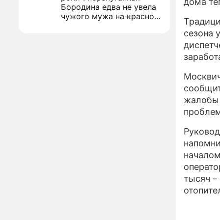
дома те
Бородина едва не увела
чужого мужа на красной
Традици
дорожке
Депутат Чаплин
сезона 
15:14
предложил запретить
диспетч
мойку машин и
заработ
торговлю во дворах
Москвич
Внезапно отменивший
15:08
концерты Григорий Лепс
сообщит
сделал важное
жалобы 
заявление
пробле
"Четырех мужей
13:36
похоронила": Шаляпин
Руковод
увлекся тяжелобольной
напомни
сказочно богатой дамой
началом
Павильоны здоровья с
12:46
операто
бесплатной экспресс-
тысяч –
диагностикой
отопите
открываются в центре
Москвы
Ученые нашли способ
11:49
заблокировать самые