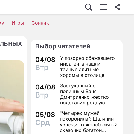
ИЗНЕС
ку
Игры
Сонник
альных
Выбор читателей
ЖИМОСТЬ
У позорно сбежавшего
04/08
ВЬЕ
иноагента нашли
Втр
тайные элитные
МИКА
хоромы в столице
Застуканный с
ШЕСТВИЯ
04/08
поличным Ваня
Втр
Дмитриенко жестко
К
подставил родную
сестру
 ЖИЗНИ
"Четырех мужей
05/08
похоронила": Шаляпин
Срд
ЛЫ
увлекся тяжелобольной
сказочно богатой