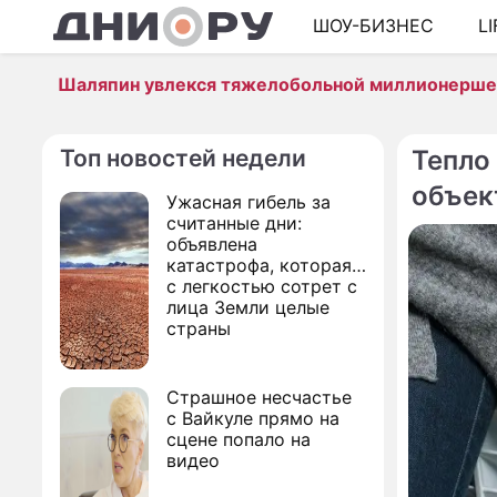
ШОУ-БИЗНЕС
L
Шаляпин увлекся тяжелобольной миллионерш
Топ новостей недели
Тепло
объек
Ужасная гибель за
считанные дни:
объявлена
катастрофа, которая
с легкостью сотрет с
лица Земли целые
страны
Страшное несчастье
с Вайкуле прямо на
сцене попало на
видео