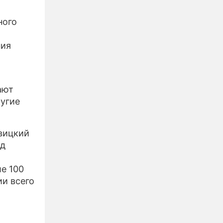
ного
ния
ают
ругие
вицкий
ед
е 100
ии всего