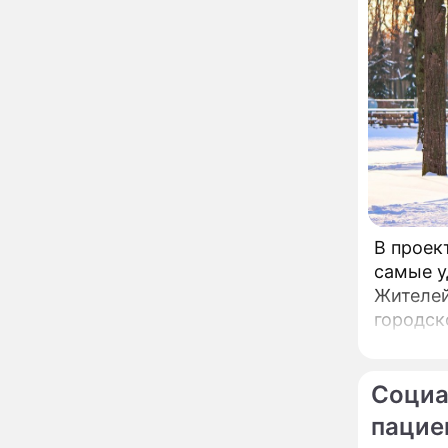
столице
Разрушает не только
14:45
легкие: что на самом
деле происходит с
организмом, когда
рядом кто-то курит
Служебному корпусу в
13:34
Потаповском переулке
вернули исторический
облик
Собянин: Московские
13:29
В проек
проекты помогают
развитию регионов
самые у
Жителей
Застуканный с поличным
12:14
городск
Ваня Дмитриенко
жестко подставил
родную сестру
Социа
В Котельниках к началу
10:50
учебного года откроют
пацие
образовательный