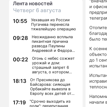
"Вначал
Лента новостей
и офисн
Четверг
6 августа
предпри
телегра
Уехавшая из России
10:55
Пугачева перенесла
Отопите
тяжелейшую операцию
благода
Неожиданно всплыла
09:28
было те
пикантная причина
развода Паулины
К осенн
Андреевой и Федора
объекто
Бондарчука
Огонь с небес сожжет
00:22
до 1 се
урожай и дом:
испытан
страшный запрет 6
августа, о котором
Испытан
молчат старики
От Преснякова до
18:13
исправи
Байсарова: сияющая
теплосн
Орбакайте вывезла в
Европу всех детей от
Напомни
разных мужчин
"Срочно выходить из
17:19
начали 
роли": перепуганная