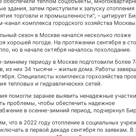
е обеспечили теплом соцобъекты, многоквартир
ые здания, затем приступили к запуску отопления
ятия торговли и промышленности", – цитирует Б
м-канал комплекса городского хозяйства Москвы
льный сезон в Москве начался несколько позже
ря хорошей погоде. На протяжении сентября в ст
пло, но в начале октября началось похолодание.
е-зимнему периоду в Москве подготовили более 7
в, из них 34 тысячи – жилые дома. Работы завер
нтября. Специалисты комплекса горхозяйства про
ия тепловых и гидравлических сетей.
ия помогли заранее выявить ненадежные участки
ть проблемы, чтобы обеспечить надежное
абжение в осенне-зимний период, подчеркнул Би
м, что в 2022 году отопление в социальных учре
включать в первой декаде сентября по заявкам. В