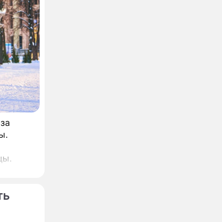
 за
ы.
цы.
ть