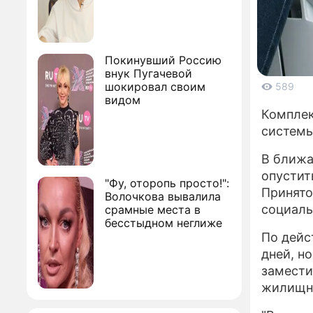
Покинувший Россию
внук Пугачевой
шокировал своим
589
видом
Комплек
системы
В ближа
опустит
"Фу, оторопь просто!":
Принято
Волочкова вывалила
социаль
срамные места в
бесстыдном неглиже
По дейс
дней, н
замести
жилищно