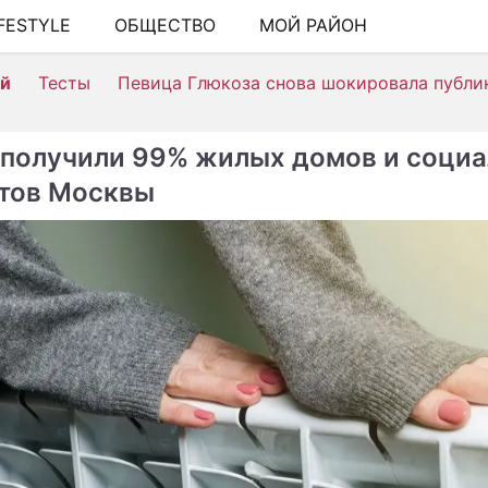
IFESTYLE
ОБЩЕСТВО
МОЙ РАЙОН
ШОУ-Б
ей
Тесты
Певица Глюкоза снова шокировала публи
АВТО
КИНО
 получили 99% жилых домов и соци
НЕДВИ
тов Москвы
ЗДОРО
ЭКОНО
ПРОИС
СОННИ
СТИЛЬ
СЕРИА
ИГРЫ