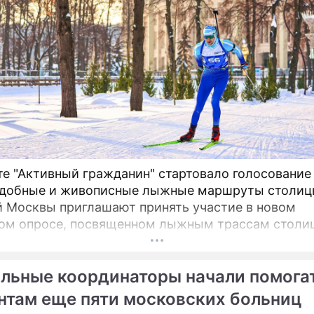
те "Активный гражданин" стартовало голосование
добные и живописные лыжные маршруты столиц
 Москвы приглашают принять участие в новом
ом опросе, посвященном лыжным трассам столи
льные координаторы начали помога
нтам еще пяти московских больниц