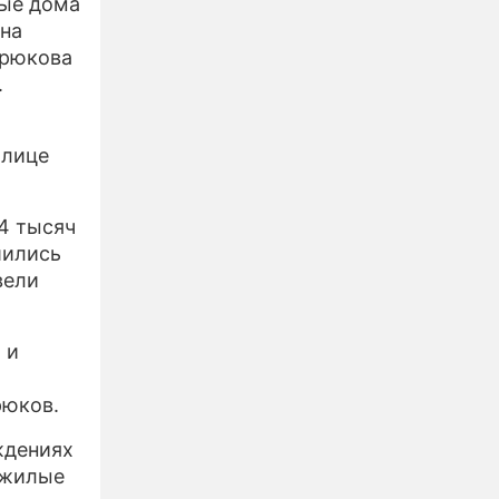
ные дома
 на
ирюкова
.
олице
4 тысяч
шились
вели
 и
рюков.
ждениях
 жилые