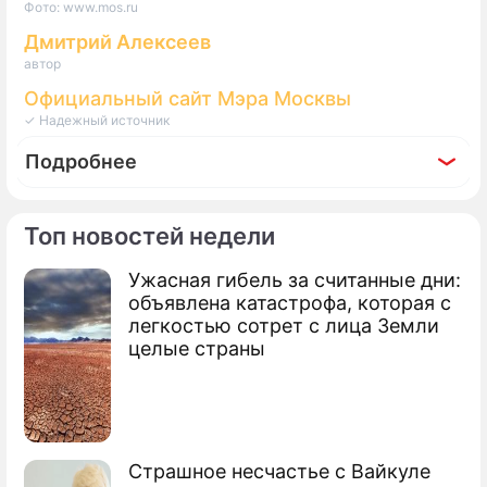
Фото: www.mos.ru
Дмитрий Алексеев
автор
Официальный сайт Мэра Москвы
✓ Надежный источник
Подробнее
Топ новостей недели
Ужасная гибель за считанные дни:
По теме
объявлена катастрофа, которая с
легкостью сотрет с лица Земли
В московском парке "Кусково" привели
целые страны
в порядок Локасинский пруд
В сквере в Вешняках появится летний
кинотеатр
Страшное несчастье с Вайкуле