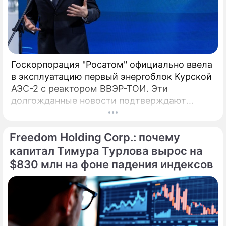
Госкорпорация "Росатом" официально ввела
в эксплуатацию первый энергоблок Курской
АЭС-2 с реактором ВВЭР-ТОИ. Эти
долгожданные новости подтверждают
технологическое лидерство России, а глава
компании Алексей Лихачев назвал пуск
Freedom Holding Corp.: почему
технологическим успехом и трудовым
подвигом. Введенный в эксплуатацию 27
капитал Тимура Турлова вырос на
апреля, инновационный энергоблок № 1
$830 млн на фоне падения индексов
Курской АЭС-2 с 1 мая начал официальные
поставки электроэнергии в Единую
энергосистему страны.