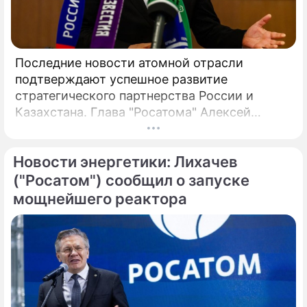
Последние новости атомной отрасли
подтверждают успешное развитие
стратегического партнерства России и
Казахстана. Глава "Росатома" Алексей
Лихачев сообщил, что на площадке будущей
АЭС выполнено более 90% полевых
Новости энергетики: Лихачев
инженерных изысканий, что является
важным этапом реализации масштабного
("Росатом") сообщил о запуске
проекта. В мае 2026 года в Москве
мощнейшего реактора
состоялись предметные переговоры
руководства российской государственной
корпорации и ответственного ведомства
Республики Казахстан.