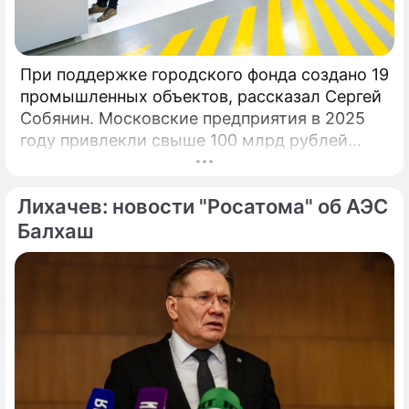
экономики в РФ» вызвала волну
обсуждений.
При поддержке городского фонда создано 19
промышленных объектов, рассказал Сергей
Собянин. Московские предприятия в 2025
году привлекли свыше 100 млрд рублей
инвестиционных кредитов на развитие и
расширение производств при участии Фонда
Лихачев: новости "Росатома" об АЭС
поддержки промышленности и
предпринимательства.
Балхаш