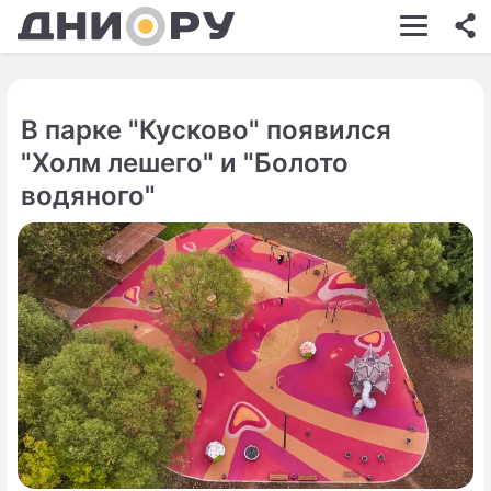
ШОУ-БИЗНЕС
АВТО
В парке "Кусково" появился
КИНО
"Холм лешего" и "Болото
НЕДВИЖИМОСТЬ
водяного"
ЗДОРОВЬЕ
ЭКОНОМИКА
ПРОИСШЕСТВИЯ
СОННИК
СТИЛЬ ЖИЗНИ
СЕРИАЛЫ
ИГРЫ