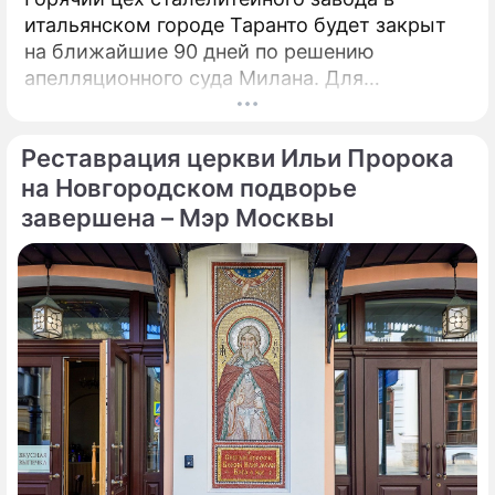
итальянском городе Таранто будет закрыт
на ближайшие 90 дней по решению
апелляционного суда Милана. Для
возобновления производства необходимо
убрать все асбестовые элементы
Реставрация церкви Ильи Пророка
конструкций и оборудования из цеха,
сообщает портал Eurometal.
на Новгородском подворье
Металлургический завод компании Acciaierie
завершена – Мэр Москвы
d'Italia (ADI), ранее известной как Ilva
(Ильва), является крупнейшим на
территории Европы.