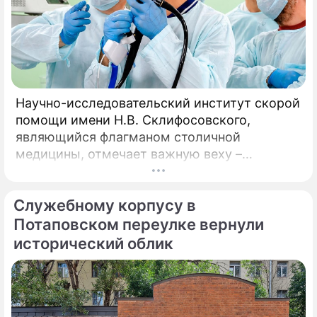
Научно-исследовательский институт скорой
помощи имени Н.В. Склифосовского,
являющийся флагманом столичной
медицины, отмечает важную веху –
десятилетие работы Центра радиохирургии.
За этот период медицинское подразделение
Служебному корпусу в
не только стало уникальной точкой на карте
московского здравоохранения, но и
Потаповском переулке вернули
превратилось в надежду для тысяч
исторический облик
пациентов со всей страны.