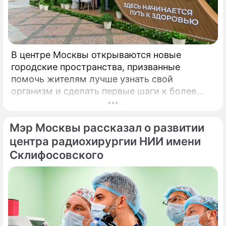
В центре Москвы открываются новые
городские пространства, призванные
помочь жителям лучше узнать свой
организм и сделать первые шаги к более
осознанному отношению к здоровью. Речь
идет о павильонах здоровья, которые
Мэр Москвы рассказал о развитии
начинают работу на столичных бульварах в
рамках масштабного городского проекта
центра радиохирургии НИИ имени
«Лето в Москве».
Склифосовского