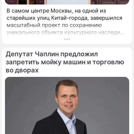
В самом центре Москвы, на одной из
старейших улиц Китай-города, завершился
масштабный проект по сохранению
уникального объекта культурного наследия –
Церкви Илии Пророка в Новгородском
подворье. Этот храм, ставший
Депутат Чаплин предложил
архитектурной доминантой улицы Ильинки и
давший ей название, открывается для
запретить мойку машин и торговлю
прихожан и ценителей древнерусского
во дворах
зодчества после шести лет беспрецедентно
сложных реставрационных работ.