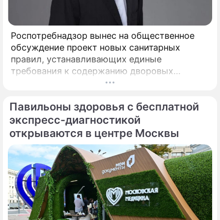
Роспотребнадзор вынес на общественное
обсуждение проект новых санитарных
правил, устанавливающих единые
требования к содержанию дворовых
территорий. Документ вводит на
федеральном уровне нормы, которые ранее
Павильоны здоровья с бесплатной
либо отсутствовали, либо трактовались по-
разному, пояснил депутат Госдумы,
экспресс-диагностикой
председатель Союза дачников
открываются в центре Москвы
Подмосковья» Никита Чаплин.