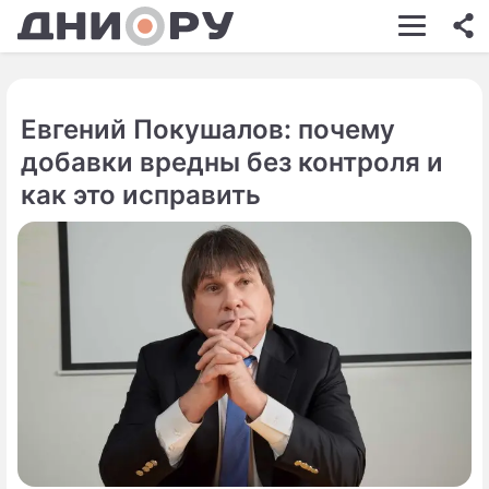
ШОУ-БИЗНЕС
АВТО
Евгений Покушалов: почему
КИНО
добавки вредны без контроля и
НЕДВИЖИМОСТЬ
как это исправить
ЗДОРОВЬЕ
ЭКОНОМИКА
ПРОИСШЕСТВИЯ
СОННИК
СТИЛЬ ЖИЗНИ
СЕРИАЛЫ
ИГРЫ