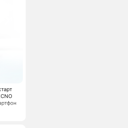
старт
артфон