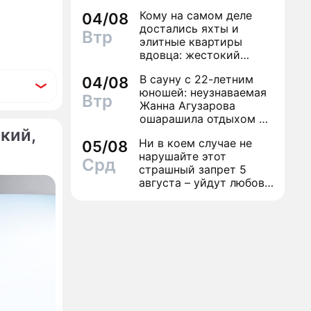
дамой
Кому на самом деле
04/08
ЛИЗЫ
достались яхты и
Втр
элитные квартиры
вдовца: жестокий
финал легенды шансона
В сауну с 22-летним
04/08
Вилли Токарева
юношей: неузнаваемая
Втр
Жанна Агузарова
ошарашила отдыхом с
кий,
молодым фаворитом
Ни в коем случае не
05/08
нарушайте этот
Срд
страшный запрет 5
августа – уйдут любовь
и деньги