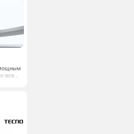
 мощным
о всем
ro от
я