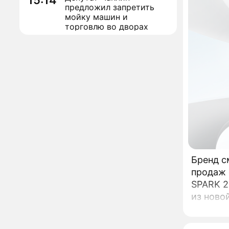
15:14
предложил запретить
мойку машин и
торговлю во дворах
Внезапно отменивший
15:08
концерты Григорий Лепс
сделал важное
заявление
"Четырех мужей
13:36
похоронила": Шаляпин
увлекся тяжелобольной
сказочно богатой дамой
Павильоны здоровья с
12:46
бесплатной экспресс-
диагностикой
Бренд с
открываются в центре
продаж с
Москвы
Ученые нашли способ
11:49
SPARK 2
заблокировать самые
из ново
страшные воспоминания
Горы золота или
09:26
сокрушительный удар: