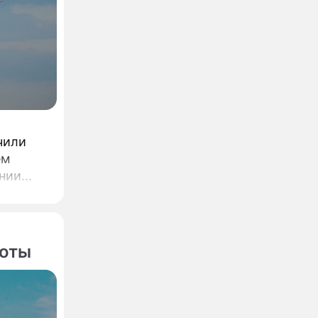
о
чили
ем
озданию
ии в
боты