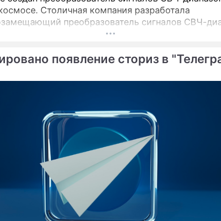
 космосе. Столичная компания разработала
замещающий преобразователь сигналов СВЧ-диа
ировано появление сториз в "Телегр