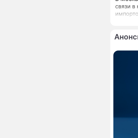
деле происходит с
связи в
организмом, когда
импорто
рядом кто-то курит
Служебному корпусу в
13:34
Потаповском переулке
вернули исторический
Анонс
облик
Собянин: Московские
13:29
проекты помогают
развитию регионов
Застуканный с поличным
12:14
Ваня Дмитриенко
жестко подставил
родную сестру
В Котельниках к началу
10:50
учебного года откроют
образовательный
комплекс почти на 2,5
тысячи мест
В сауну с 22-летним
10:47
юношей: неузнаваемая