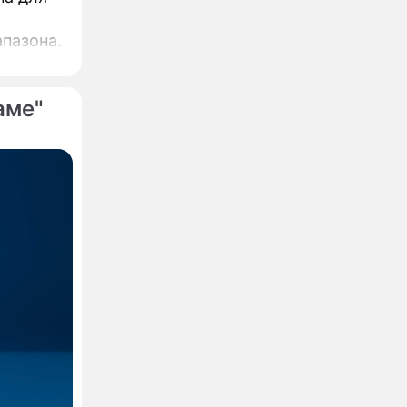
пазона.
аме"