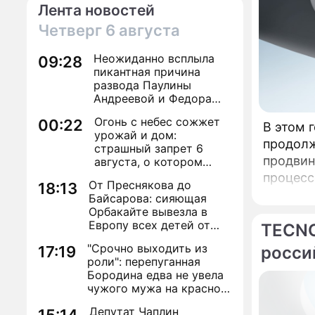
Лента новостей
Четверг
6 августа
Неожиданно всплыла
09:28
пикантная причина
развода Паулины
Андреевой и Федора
Бондарчука
Огонь с небес сожжет
00:22
В этом 
урожай и дом:
продолж
страшный запрет 6
продвин
августа, о котором
молчат старики
процесс
От Преснякова до
18:13
по поря
Байсарова: сияющая
стандар
Орбакайте вывезла в
Европу всех детей от
TECNO
впервые
разных мужчин
"Срочно выходить из
росси
17:19
роли": перепуганная
Бородина едва не увела
чужого мужа на красной
дорожке
Депутат Чаплин