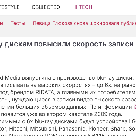
IFESTYLE
ОБЩЕСТВО
HI-TECH
ШОУ-БИЗН
ей
Тесты
Певица Глюкоза снова шокировала публи
АВТО
КИНО
ay дискам повысили скорость записи
НЕДВИЖИМ
ЗДОРОВЬЕ
ЭКОНОМИК
d Media выпустила в производство blu-ray диски.
аписывать на высоких скоростях – до 6х. на рыно
ПРОИСШЕС
под брендом RIDATA, а главными их потребителям
СОННИК
сты, нуждающиеся в записи видео высокого разр
нении больших объемов данных. По информации
СТИЛЬ ЖИ
 появится уже во втором квартале 2009 года.
имыми с 6х blu-ray дисками будут устройства LG,
СЕРИАЛЫ
tor, Hitachi, Mitsubishi, Panasonic, Pioneer, Sharp, S
ИГРЫ
ма Nero Burning ROM от версии 6.6.1.15 и выше.