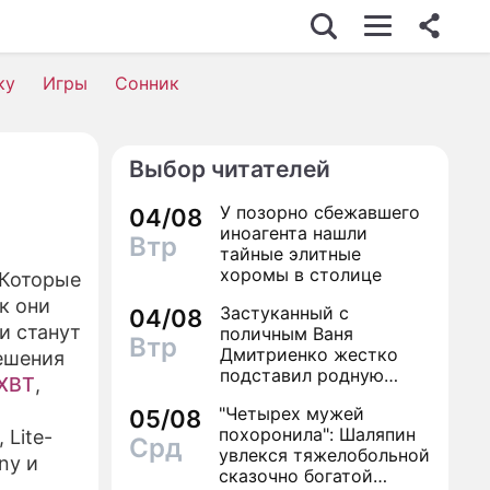
ЕС
ку
Игры
Сонник
Выбор читателей
ОСТЬ
У позорно сбежавшего
04/08
иноагента нашли
Втр
тайные элитные
А
хоромы в столице
 Которые
к они
Застуканный с
ТВИЯ
04/08
и станут
поличным Ваня
Втр
Дмитриенко жестко
ешения
подставил родную
iXBT
,
сестру
ЗНИ
"Четырех мужей
05/08
похоронила": Шаляпин
 Lite-
Срд
увлекся тяжелобольной
ony и
сказочно богатой