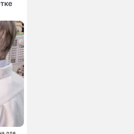
отке
на для