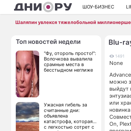
ШОУ-БИЗНЕС
L
Шаляпин увлекся тяжелобольной миллионерш
Топ новостей недели
Blu-r
"Фу, оторопь просто!":
1491
Волочкова вывалила
None
срамные места в
бесстыдном неглиже
Advance
можно з
выйдут 
энтузиа
или хра
Ужасная гибель за
новинка
считанные дни:
объявлена
Совмест
катастрофа, которая
On, Plex
с легкостью сотрет с
програм