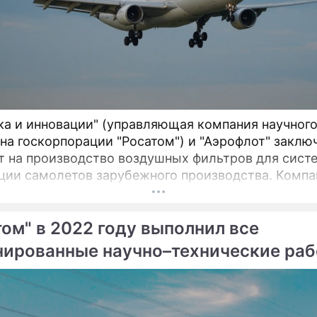
ка и инновации" (управляющая компания научног
на госкорпорации "Росатом") и "Аэрофлот" заклю
т на производство воздушных фильтров для сист
ии самолетов зарубежного производства. Компании
 в России реализовали совместный проект по с
венных воздушных фильтров для систем вентиляц
том" в 2022 году выполнил все
 самолетов иностранного производства.
нированные научно–технические ра