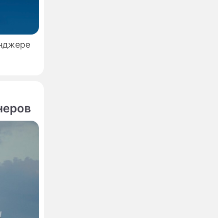
енджере
неров