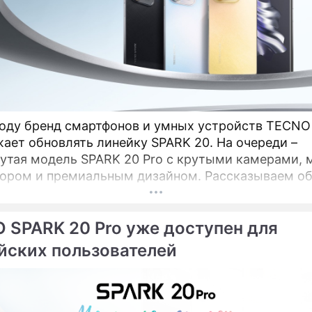
году бренд смартфонов и умных устройств TECNO
ает обновлять линейку SPARK 20. На очереди –
утая модель SPARK 20 Pro с крутыми камерами,
ором и премиальным дизайном. Рассказываем об
дку. КамераОдно из ключевых отличий SPARK 20 P
тной модели – основная камера на 108 Мп, котора
 SPARK 20 Pro уже доступен для
 появляется в линейке SPARK.
йских пользователей