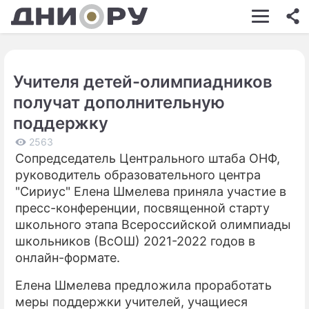
ШОУ-БИЗНЕС
АВТО
Учителя детей-олимпиадников
КИНО
получат дополнительную
НЕДВИЖИМОСТЬ
поддержку
ЗДОРОВЬЕ
2563
Сопредседатель Центрального штаба ОНФ,
ЭКОНОМИКА
руководитель образовательного центра
"Сириус" Елена Шмелева приняла участие в
ПРОИСШЕСТВИЯ
пресс-конференции, посвященной старту
школьного этапа Всероссийской олимпиады
СОННИК
школьников (ВсОШ) 2021-2022 годов в
СТИЛЬ ЖИЗНИ
онлайн-формате.
СЕРИАЛЫ
Елена Шмелева предложила проработать
меры поддержки учителей, учащиеся
ИГРЫ