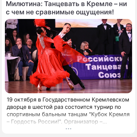
присутствия. Однако наряду с
Милютина: Танцевать в Кремле – ни
преимуществами возникают и серьезные
с чем не сравнимые ощущения!
проблемы, особенно в нормативно-
правовой сфере. Понимание этих
препятствий имеет важное значение для
предприятий, рассматривающих
возможность внедрения Биткойна.
19 октября в Государственном Кремлевском
дворце в шестой раз состоится турнир по
спортивным бальным танцам "Кубок Кремля
– Гордость России!". Организатор –
президент Российского танцевального
союза, заслуженный деятель искусств РФ,