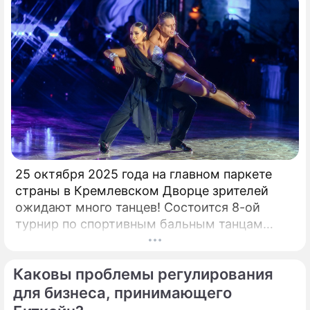
25 октября 2025 года на главном паркете
страны в Кремлевском Дворце зрителей
ожидают много танцев! Состоится 8-ой
турнир по спортивным бальным танцам
"Кубок Кремля – Гордость России!". Будет
разыграно четыре Кубка Кремля в
Каковы проблемы регулирования
европейской и латиноамериканской
программах среди любителей,
для бизнеса, принимающего
профессионалов и Про-Эм пар. Организатор