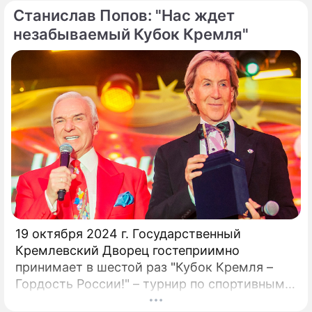
Станислав Попов: "Нас ждет
народный артист России Станислав Попов.
незабываемый Кубок Кремля"
19 октября 2024 г. Государственный
Кремлевский Дворец гостеприимно
принимает в шестой раз "Кубок Кремля –
Гордость России!" – турнир по спортивным
бальным танцам! Кубок Кремля – главный