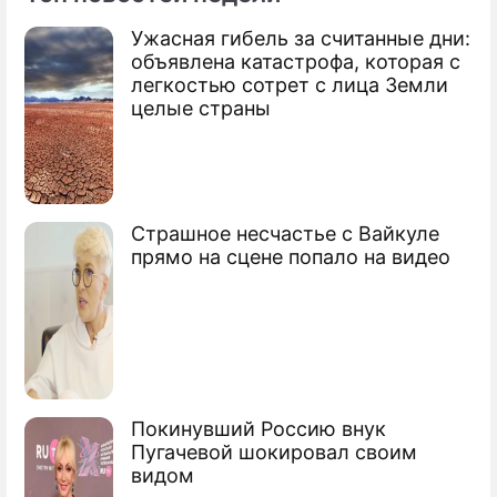
Ужасная гибель за считанные дни:
По теме
объявлена катастрофа, которая с
легкостью сотрет с лица Земли
Шмелева: "Пушкинская карта" может
целые страны
стать более успешным проектом, чем
международная карта ISIC
Шмелева предложила снять двойную
регламентацию с аспирантуры
Страшное несчастье с Вайкуле
прямо на сцене попало на видео
Покинувший Россию внук
Пугачевой шокировал своим
видом