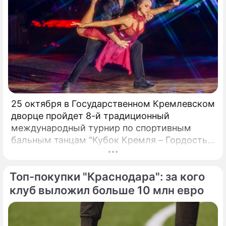
25 октября в Государственном Кремлевском
дворце пройдет 8-й традиционный
международный турнир по спортивным
бальным танцам "Кубок Кремля – Гордость
России!". Турнир с таким названием вот уже
четвертый год проводит Станислав Попов,
Топ-покупки "Краснодара": за кого
президент Российского Танцевального
Союза, заслуженный деятель искусств РФ,
клуб выложил больше 10 млн евро
народный артист России:«Наша страна
переживает сложный период жизни и
задача деятелей культуры, искусства и