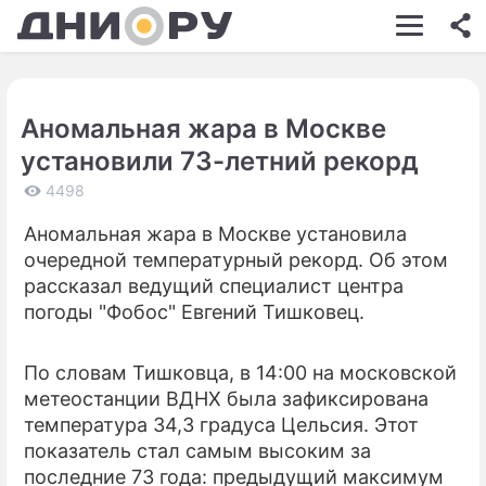
ШОУ-БИЗНЕС
АВТО
Аномальная жара в Москве
КИНО
установили 73-летний рекорд
НЕДВИЖИМОСТЬ
4498
ЗДОРОВЬЕ
Аномальная жара в Москве установила
очередной температурный рекорд. Об этом
ЭКОНОМИКА
рассказал ведущий специалист центра
ПРОИСШЕСТВИЯ
погоды "Фобос" Евгений Тишковец.
СОННИК
По словам Тишковца, в 14:00 на московской
СТИЛЬ ЖИЗНИ
метеостанции ВДНХ была зафиксирована
температура 34,3 градуса Цельсия. Этот
СЕРИАЛЫ
показатель стал самым высоким за
последние 73 года: предыдущий максимум
ИГРЫ