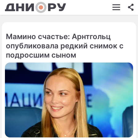
ШОУ-БИЗНЕС
АВТО
Мамино счастье: Арнтгольц
КИНО
опубликовала редкий снимок с
НЕДВИЖИМОСТЬ
подросшим сыном
ЗДОРОВЬЕ
ЭКОНОМИКА
ПРОИСШЕСТВИЯ
СОННИК
СТИЛЬ ЖИЗНИ
СЕРИАЛЫ
ИГРЫ