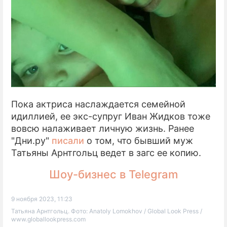
Пока актриса наслаждается семейной
идиллией, ее экс-супруг Иван Жидков тоже
вовсю налаживает личную жизнь. Ранее
"Дни.ру"
писали
о том, что бывший муж
Татьяны Арнтгольц ведет в загс ее копию.
Шоу-бизнес в Telegram
9 ноября 2023, 11:23
Татьяна Арнтгольц. Фото: Anatoly Lomokhov / Global Look Press /
www.globallookpress.com