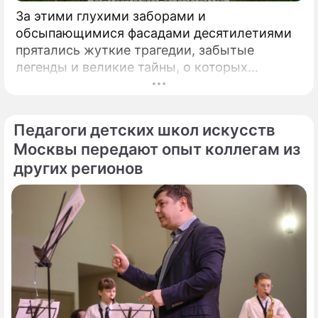
За этими глухими заборами и
обсыпающимися фасадами десятилетиями
прятались жуткие трагедии, забытые
легенды и великие тайны, о которых
миллионы прохожих даже не догадывались.
Французский писатель В.
Педагоги детских школ искусств
Москвы передают опыт коллегам из
других регионов
По теме
"Будем жениться": бывший муж
Арнтгольц ведет в загс ее копию