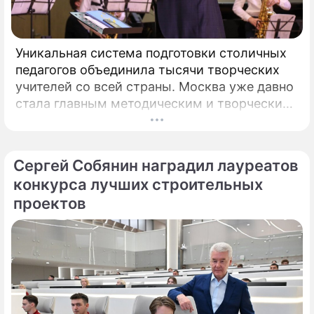
Стала известна причина ухода
Арнтгольц из телепрограммы "Жди
меня"
Уникальная система подготовки столичных
педагогов объединила тысячи творческих
учителей со всей страны. Москва уже давно
стала главным методическим и творческим
центром России, где рождаются самые
передовые практики воспитания молодых
талантов.
Сергей Собянин наградил лауреатов
конкурса лучших строительных
проектов