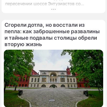
пересечении шоссе Энтузиастов со
Свободным проспектом и Большим
Купавенским проездом. В церемонии
открытия принял участие мэр Москвы
Сгорели дотла, но восстали из
Сергей Собянин, который подчеркнул
пепла: как заброшенные развалины
стратегическую важность новой развязки
и тайные подвалы столицы обрели
для разгрузки одного из самых проблемных
вторую жизнь
участков магистрали.