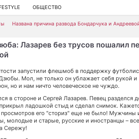
IFESTYLE
ОБЩЕСТВО
ШОУ-БИЗНЕС
ты
Названа причина развода Бондарчука и Андреево
АВТО
КИНО
зюба: Лазарев без трусов пошалил п
НЕДВИЖИМОСТЬ
ой
ЗДОРОВЬЕ
тости запустили флешмоб в поддержку футболис
ЭКОНОМИКА
Дзюбы. Мол, не только он ублажает себя рукой и
фон, но и нам ничто человеческое не чуждо.
ПРОИСШЕСТВИЯ
лся в стороне и Сергей Лазарев. Певец разделся д
СОННИК
 прикрыл ладошкой стыд и сделал снимок. Кажетс
 просмотров его "сториз" еще не было! Мужчины 
СТИЛЬ ЖИЗНИ
, молодые и старые, русские и иностранцы – все
СЕРИАЛЫ
а Сережу!
ИГРЫ