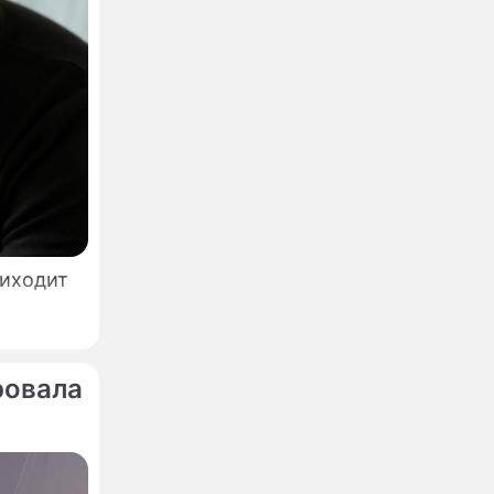
риходит
ровала