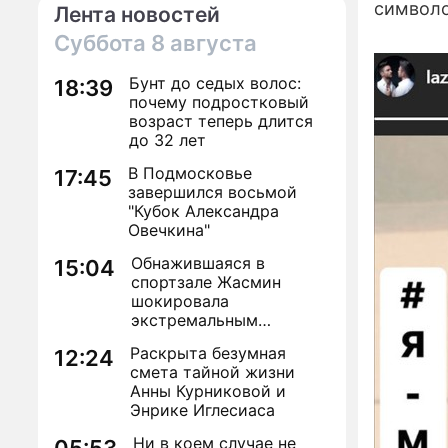
символо
Лента новостей
Суббота
8 августа
Бунт до седых волос:
18:39
почему подростковый
возраст теперь длится
до 32 лет
В Подмосковье
17:45
завершился восьмой
"Кубок Александра
Овечкина"
Обнажившаяся в
15:04
спортзале Жасмин
шокировала
экстремальным
преображением
Раскрыта безумная
12:24
смета тайной жизни
Анны Курниковой и
Энрике Иглесиаса
Ни в коем случае не