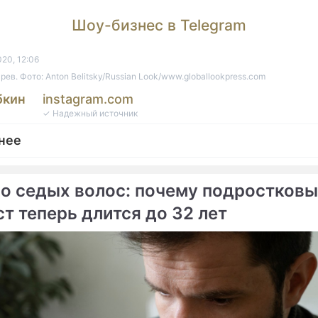
Шоу-бизнес в Telegram
20, 12:06
ев. Фото: Anton Belitsky/Russian Look/www.globallookpress.com
бкин
instagram.com
✓ Надежный источник
нее
до седых волос: почему подростков
т теперь длится до 32 лет
епортаж
знь переменилась": Лазарев попрощался с Моск