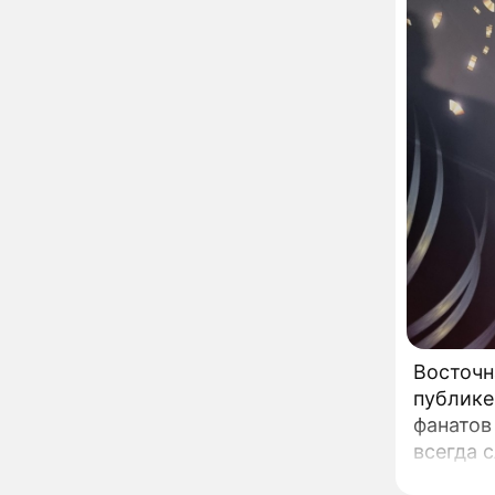
развода Паулины
Андреевой и Федора
Бондарчука
Огонь с небес сожжет
00:22
урожай и дом:
страшный запрет 6
августа, о котором
молчат старики
От Преснякова до
18:13
Байсарова: сияющая
Орбакайте вывезла в
Европу всех детей от
разных мужчин
"Срочно выходить из
17:19
роли": перепуганная
Бородина едва не увела
чужого мужа на красной
дорожке
Депутат Чаплин
15:14
Восточн
предложил запретить
публике
мойку машин и
торговлю во дворах
фанатов
всегда 
Внезапно отменивший
15:08
свежие 
концерты Григорий Лепс