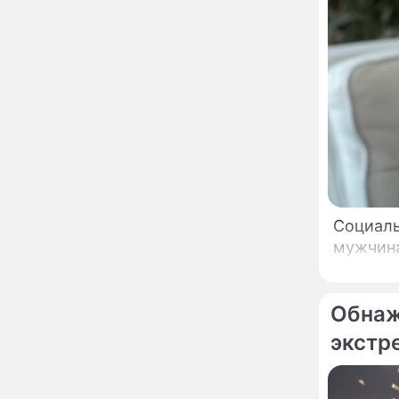
неправильно: доктор
Мясников раскрыл
правду об опасности
антибиотиков
Ученые онемели от
13:57
увиденного на Солнце:
важнейший ключ к
разгадке главных тайн
Реставрация церкви
13:27
Ильи Пророка на
Новгородском подворье
завершена – Мэр
Москвы
"Совершила полнейшую
Социаль
12:08
глупость!": разъяренная
мужчина
Волочкова публично
унизила дочь и зятя
Уехавшая из России
10:55
Обнаж
Пугачева перенесла
экстр
тяжелейшую операцию
Неожиданно всплыла
09:28
пикантная причина