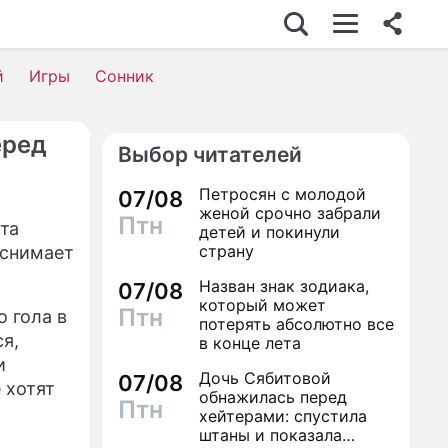
й
Игры
Сонник
еред
Выбор читателей
Петросян с молодой
07/08
женой срочно забрали
Птн
та
детей и покинули
страну
 снимает
Назван знак зодиака,
07/08
который может
Птн
о гола в
потерять абсолютно все
я,
в конце лета
и
Дочь Сябитовой
07/08
 хотят
обнажилась перед
Птн
хейтерами: спустила
штаны и показала