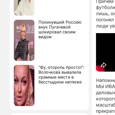
Причем 
футболи
лишь, он
погонял
Покинувший Россию
люди ув
внук Пугачевой
шокировал своим
видом
"Фу, оторопь просто!":
Волочкова вывалила
срамные места в
Напомни
бесстыдном неглиже
МЫ ИВАН
деловых
которог
масштаб
прекрат