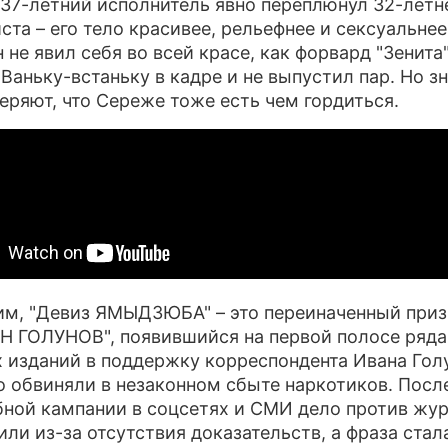
37-летний исполнитель явно переплюнул 32-летн
ста – его тело красивее, рельефнее и сексуальне
ПРЕСС-РЕЛИЗЫ
 не явил себя во всей красе, как форвард "Зенита"
 Ваньку-встаньку в кадре и не выпустил пар. Но 
О ПРОЕКТЕ
еряют, что Сереже тоже есть чем гордиться.
м, "Девиз ЯМЫДЗЮБА" – это переиначенный приз
 ГОЛУНОВ", появившийся на первой полосе ряда
 изданий в поддержку корреспондента Ивана Гол
о обвиняли в незаконном сбыте наркотиков. Посл
ной кампании в соцсетях и СМИ дело против жу
или из-за отсутствия доказательств, а фраза стал