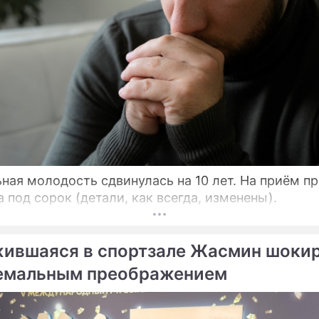
ная молодость сдвинулась на 10 лет. На приём п
 под сорок (детали, как всегда, изменены).
ившаяся в спортзале Жасмин шоки
емальным преображением