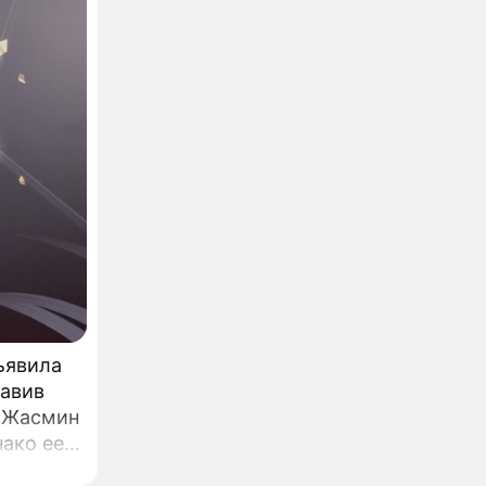
ъявила
тавив
а Жасмин
ако ее