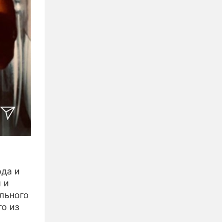
ода и
 и
льного
го из