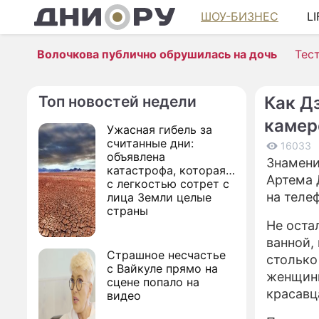
ШОУ-БИЗНЕС
L
Волочкова публично обрушилась на дочь
Тес
Топ новостей недели
Как Д
камер
Ужасная гибель за
считанные дни:
16033
объявлена
Знамени
катастрофа, которая
Артема 
с легкостью сотрет с
на теле
лица Земли целые
страны
Не оста
ванной,
Страшное несчастье
столько
с Вайкуле прямо на
женщины
сцене попало на
красавц
видео