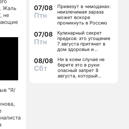
его
трусы
Привезут в чемоданах:
07/08
е. Жаль
неизлечимая зараза
Птн
, не
может вскоре
знающие
проникнуть в Россию
Кулинарный секрет
07/08
предков: это угощение
Птн
7 августа притянет в
дом здоровье и
исполнение желаний
Ни в коем случае не
08/08
берите это в руки:
Сбт
опасный запрет 8
августа, который
может навсегда зашить
женское счастье
ыв "Я/
унова,
е
рналиста
а