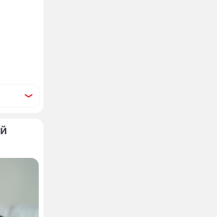
ый
вой