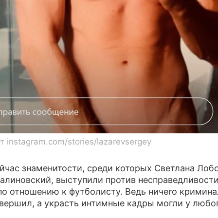
 instagram.com/stories/lazarevsergey
ейчас знаменитости, среди которых Светлана Лоб
алиновский, выступили против несправедливости
по отношению к футболисту. Ведь ничего кримина
овершил, а украсть интимные кадры могли у любо