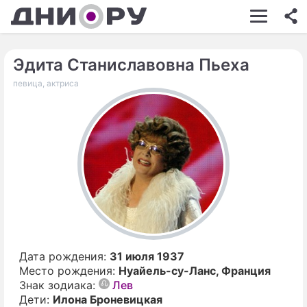
ШОУ-БИЗНЕС
АВТО
Эдита Станиславовна Пьеха
певица, актриса
КИНО
НЕДВИЖИМОСТЬ
ЗДОРОВЬЕ
ЭКОНОМИКА
ПРОИСШЕСТВИЯ
СОННИК
СТИЛЬ ЖИЗНИ
Дата рождения:
31 июля 1937
Место рождения:
Нуайель-су-Ланс, Франция
СЕРИАЛЫ
Знак зодиака:
Лев
Дети:
Илона Броневицкая
ИГРЫ