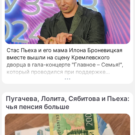
Стас Пьеха и его мама Илона Броневицкая
вместе вышли на сцену Кремлевского
дворца в гала-концерте "Главное – Семья!",
который проводился при поддержке
Президентского фонда культурных
инициатив. А за кулисами певец откровенно
рассказал журналистам о том, как
Пугачева, Лолита, Сябитова и Пьеха:
поддерживает себя сегодня. Стас Пьеха не
чья пенсия больше
скрывает, что в молодости увлекался
запрещенными препаратами.