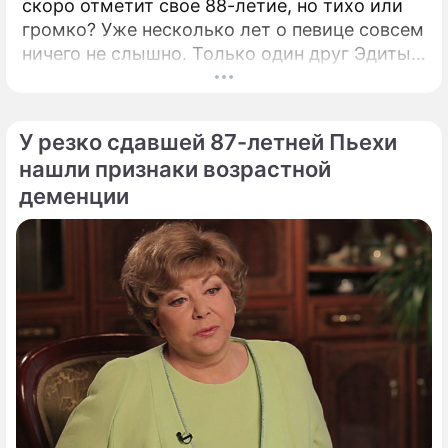
скоро отметит свое 88-летие, но тихо или
громко? Уже несколько лет о певице совсем
ничего не слышно. Только один друг Эдиты
Пьехи, поэт Илья Резник, проговорился о
прошлом и настоящем легенды СССР.
Создатель песен вспомнил о давно
У резко сдавшей 87-летней Пьехи
минувших временах их общего творчества.
нашли признаки возрастной
деменции