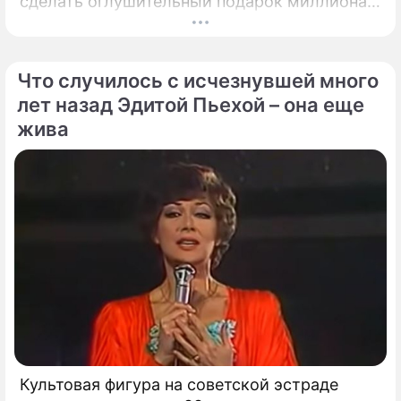
сделать оглушительный подарок миллионам
своих поклонников. Имя народной артистки
СССР Эдиты Пьехи уже долгое время
окружено плотной завесой тайны.
Что случилось с исчезнувшей много
лет назад Эдитой Пьехой – она еще
жива
Культовая фигура на советской эстраде