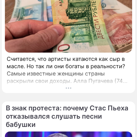
Считается, что артисты катаются как сыр в
масле. Но так ли они богаты в реальности?
Самые известные женщины страны
раскрыли свои доходы. Алла Пугачева (74
года), имея звание народной артистки СССР,
получает около 55 тысяч рублей пенсии в
месяц.
В знак протеста: почему Стас Пьеха
отказывался слушать песни
бабушки