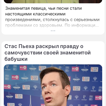
Знаменитая певица, чьи песни стали
настоящими классическими
произведениями, столкнулась с серьезными
проблемами со здоровьем. По информации
источников, Пьеха страдает от ухудшения
памяти и периодической дезориентации.
Стас Пьеха раскрыл правду о
самочувствии своей знаменитой
бабушки