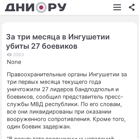
ШОУ-БИЗНЕС
АВТО
За три месяца в Ингушетии
КИНО
убиты 27 боевиков
НЕДВИЖИМОСТЬ
2063
None
ЗДОРОВЬЕ
Правоохранительные органы Ингушетии за
ЭКОНОМИКА
три первых месяца текущего года
ПРОИСШЕСТВИЯ
уничтожили 27 лидеров бандподполья и
боевиков, сообщил представитель пресс-
СОННИК
службы МВД республики. По его словам,
все они ликвидированы при оказании
СТИЛЬ ЖИЗНИ
вооруженного сопротивления. Кроме того,
СЕРИАЛЫ
один боевик задержан.
ИГРЫ
"В результате вооруженных нападений