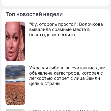
Топ новостей недели
"Фу, оторопь просто!": Волочкова
По теме
вывалила срамные места в
бесстыдном неглиже
В Нью-Йорке эвакуированы тысячи
человек
Мир услышал голоса из 11 сентября
Террористы хотели затопить Нью-Йорк
Ужасная гибель за считанные дни:
объявлена катастрофа, которая с
легкостью сотрет с лица Земли
целые страны