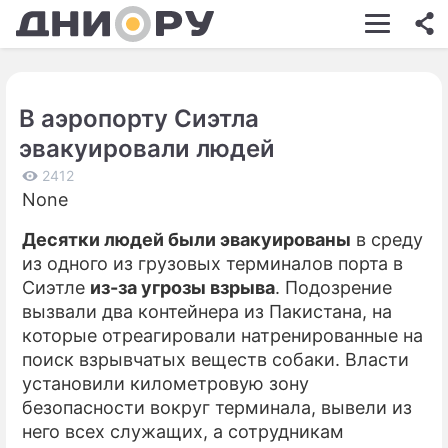
ШОУ-БИЗНЕС
АВТО
В аэропорту Сиэтла
КИНО
эвакуировали людей
НЕДВИЖИМОСТЬ
2412
None
ЗДОРОВЬЕ
Десятки людей были эвакуированы
в среду
ЭКОНОМИКА
из одного из грузовых терминалов порта в
ПРОИСШЕСТВИЯ
Сиэтле
из-за угрозы взрыва
. Подозрение
вызвали два контейнера из Пакистана, на
СОННИК
которые отреагировали натренированные на
поиск взрывчатых веществ собаки. Власти
СТИЛЬ ЖИЗНИ
установили километровую зону
СЕРИАЛЫ
безопасности вокруг терминала, вывели из
него всех служащих, а сотрудникам
ИГРЫ