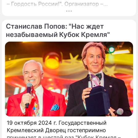
– Гордость России!". Организатор –
президент Российского танцевального
союза, заслуженный деятель искусств РФ,
Станислав Попов: "Нас ждет
народный артист России Станислав Попов.
незабываемый Кубок Кремля"
19 октября 2024 г. Государственный
Кремлевский Дворец гостеприимно
принимает в шестой раз "Кубок Кремля –