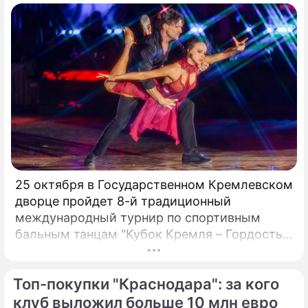
25 октября в Государственном Кремлевском
дворце пройдет 8-й традиционный
международный турнир по спортивным
бальным танцам "Кубок Кремля – Гордость
России!". Турнир с таким названием вот уже
четвертый год проводит Станислав Попов,
Топ-покупки "Краснодара": за кого
президент Российского Танцевального
Союза, заслуженный деятель искусств РФ,
клуб выложил больше 10 млн евро