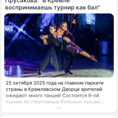
Прусакова: "В Кремле
воспринимаешь турнир как бал"
25 октября 2025 года на главном паркете
страны в Кремлевском Дворце зрителей
ожидают много танцев! Состоится 8-ой
турнир по спортивным бальным танцам
"Кубок Кремля – Гордость России!". Будет
разыграно четыре Кубка Кремля в