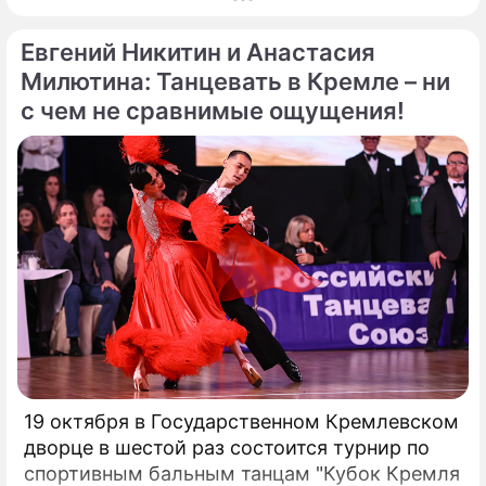
предлагает компаниям захватывающие
Евгений Никитин и Анастасия
возможности для расширения своего
присутствия. Однако наряду с
Милютина: Танцевать в Кремле – ни
преимуществами возникают и серьезные
с чем не сравнимые ощущения!
проблемы, особенно в нормативно-
правовой сфере. Понимание этих
препятствий имеет важное значение для
предприятий, рассматривающих
возможность внедрения Биткойна.
19 октября в Государственном Кремлевском
дворце в шестой раз состоится турнир по
спортивным бальным танцам "Кубок Кремля