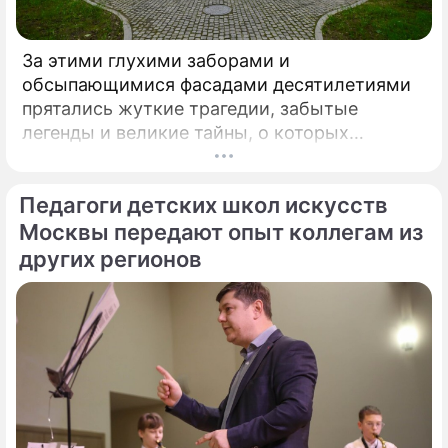
За этими глухими заборами и
обсыпающимися фасадами десятилетиями
прятались жуткие трагедии, забытые
легенды и великие тайны, о которых
миллионы прохожих даже не догадывались.
Французский писатель В.
Педагоги детских школ искусств
Москвы передают опыт коллегам из
других регионов