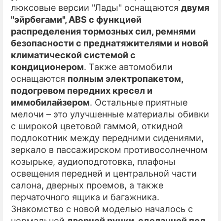
люксовые версии "Лады" оснащаются
двумя
"эйрбегами", ABS с функцией
распределения тормозных сил, ремнями
безопасности с преднатяжителями и новой
климатической системой с
кондиционером
. Также автомобили
оснащаются
полным электропакетом,
подогревом передних кресел и
иммобилайзером
. Остальные приятные
мелочи – это улучшенные материалы обивки
с широкой цветовой гаммой, откидной
подлокотник между передними сидениями,
зеркало в пассажирском противосолнечном
козырьке, аудиоподготовка, плафоны
освещения передней и центральной части
салона, дверных проемов, а также
перчаточного ящика и багажника.
Знакомство с новой моделью началось c
нормальной
дверной ручки, сделанной под