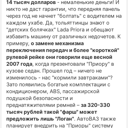
14 тысяч долларов
- немаленькие деньги! И
никто не даст гарантии, что передняя панель
через год не начнет "болтать" с водителем на
каждом ухабе. Да, тольяттинцы знают о
"детских болячках" Lada Priora и обещают
избавить машину от различных недочетов. К
примеру,
о замене механизма
переключения передач и более "короткой"
рулевой рейке они говорили еще весной
2007 года
, когда презентовали "Приору" в
кузове седан. Прошел год – ничего не
изменилось - нас "кормили завтраками"?
Зато появились богатые комплектации с
кондиционером, ABS, пассажирской
подушкой безопасности и
преднатяжителями ремней –
за 320-330
тысяч рублей такой "фарш" может
предложить лишь "Логан"
. АвтоВАЗ также
планирует внедрить на "Приоры" систему