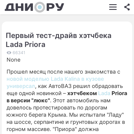
ШОУ-БИЗНЕС
АВТО
Первый тест-драйв хэтчбека
КИНО
Lada Priora
НЕДВИЖИМОСТЬ
66341
None
ЗДОРОВЬЕ
Прошел месяц после нашего знакомства с
ЭКОНОМИКА
новой моделью Lada Kalina в кузове
ПРОИСШЕСТВИЯ
универсал
, как АвтоВАЗ решил обрадовать
еще одной новинкой –
хэтчбеком
Lada
Priora
СОННИК
в версии "люкс"
. Этот автомобиль нам
довелось протестировать по дорогам
СТИЛЬ ЖИЗНИ
южного берега Крыма. Мы испытали "Ладу"
СЕРИАЛЫ
на шоссе, серпантине и грунтовых дорогах в
горном массиве. "Приора" должна
ИГРЫ