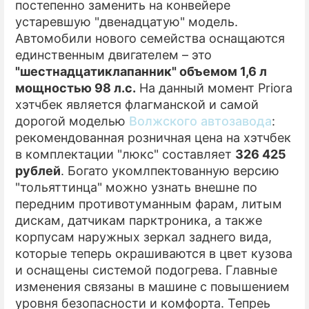
постепенно заменить на конвейере
устаревшую "двенадцатую" модель.
ПРЕСС-РЕЛИЗЫ
Автомобили нового семейства оснащаются
О ПРОЕКТЕ
единственным двигателем – это
"шестнадцатиклапанник" объемом 1,6 л
мощностью 98 л.с.
На данный момент Priora
хэтчбек является флагманской и самой
дорогой моделью
Волжского автозавода
:
рекомендованная розничная цена на хэтчбек
в комплектации "люкс" составляет
326 425
рублей
. Богато укомлпектованную версию
"тольяттинца" можно узнать внешне по
передним противотуманным фарам, литым
дискам, датчикам парктроника, а также
корпусам наружных зеркал заднего вида,
которые теперь окрашиваются в цвет кузова
и оснащены системой подогрева. Главные
изменения связаны в машине с повышением
уровня безопасности и комфорта. Тепреь