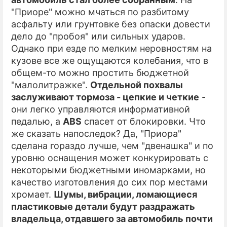
"Приоре" можно мчаться по разбитому
асфальту или грунтовке без опаски довести
дело до "пробоя" или сильных ударов.
Однако при езде по мелким неровностям на
кузове все же ощущаются колебания, что в
общем-то можно простить бюджетной
"малолитражке".
Отдельной похвалы
заслуживают тормоза - цепкие и четкие
-
они легко управляются информативной
педалью, а
ABS
спасет от блокировки. Что
же сказать напоследок? Да, "Приора"
сделана гораздо лучше, чем "двенашка" и по
уровню оснащения может конкурировать с
некоторыми бюджетными иномарками, но
качество изготовления до сих пор местами
хромает.
Шумы, вибрации, ломающиеся
пластиковые детали будут раздражать
владельца, отдавшего за автомобиль почти