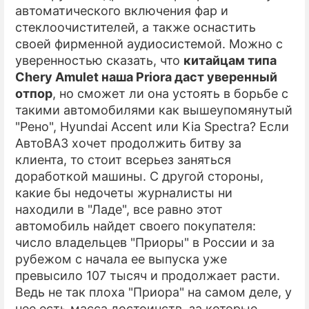
автоматического включения фар и
стеклоочистителей, а также оснастить
своей фирменной аудиосистемой. Можно с
уверенностью сказать, что
китайцам типа
Chery Amulet наша Priora даст уверенный
отпор
, но сможет ли она устоять в борьбе с
такими автомобилями как вышеупомянутый
"Рено", Hyundai Accent или Kia Spectra? Если
АвтоВАЗ хочет продолжить битву за
клиента, то стоит всерьез заняться
доработкой машины. С другой стороны,
какие бы недочеты журналисты ни
находили в "Ладе", все равно этот
автомобиль найдет своего покупателя:
число владельцев "Приоры" в России и за
рубежом с начала ее выпуска уже
превысило 107 тысяч и продолжает расти.
Ведь не так плоха "Приора" на самом деле, у
нее есть масса достоинств, за которые