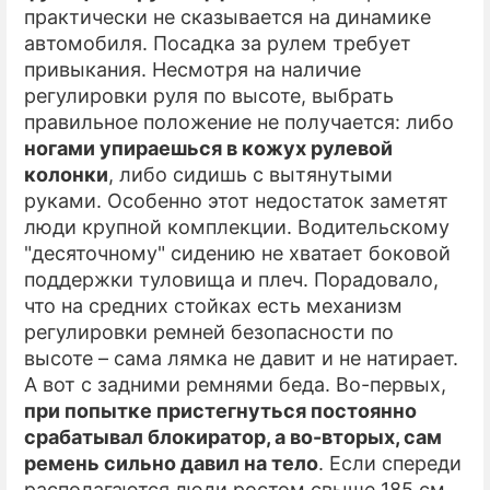
практически не сказывается на динамике
автомобиля. Посадка за рулем требует
привыкания. Несмотря на наличие
регулировки руля по высоте, выбрать
правильное положение не получается: либо
ногами упираешься в кожух рулевой
колонки
, либо сидишь с вытянутыми
руками. Особенно этот недостаток заметят
люди крупной комплекции. Водительскому
"десяточному" сидению не хватает боковой
поддержки туловища и плеч. Порадовало,
что на средних стойках есть механизм
регулировки ремней безопасности по
высоте – сама лямка не давит и не натирает.
А вот с задними ремнями беда. Во-первых,
при попытке пристегнуться постоянно
срабатывал блокиратор, а во-вторых, сам
ремень сильно давил на тело
. Если спереди
располагаются люди ростом свыше 185 см,