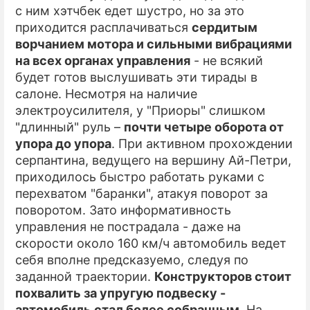
с ним хэтчбек едет шустро, но за это
приходится расплачиваться
сердитым
ворчанием мотора и сильными вибрациями
на всех органах управления
- не всякий
будет готов выслушивать эти тирады в
салоне. Несмотря на наличие
электроусилителя, у "Приоры" слишком
"длинный" руль –
почти четыре оборота от
упора до упора
. При активном прохождении
серпантина, ведущего на вершину Ай-Петри,
приходилось быстро работать руками с
перехватом "баранки", атакуя поворот за
поворотом. Зато информативность
управления не пострадала - даже на
скорости около 160 км/ч автомобиль ведет
себя вполне предсказуемо, следуя по
заданной траектории.
Конструкторов стоит
похвалить за упругую подвеску -
автомобиль стал более собранным
. На