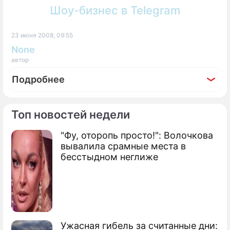
Шоу-бизнес в Telegram
23 июня 2008, 09:55
None
автор
Подробнее
Топ новостей недели
"Фу, оторопь просто!": Волочкова
По теме
вывалила срамные места в
бесстыдном неглиже
На Lada Kalina по степям Казахстана
Казахские автоинспекторы любят
россиян
Стала известна новая модель "Лады"
Ужасная гибель за считанные дни: