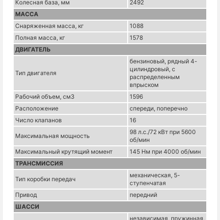
Колесная база, мм
2492
МАССА
Снаряженная масса, кг
1088
Полная масса, кг
1578
ДВИГАТЕЛЬ
бензиновый, рядный 4-
цилиндровый, с
Тип двигателя
распределенным
впрыском
Рабочий объем, см3
1596
Расположение
спереди, поперечно
Число клапанов
16
98 л.с./72 кВт при 5600
Максимальная мощность
об/мин
Максимальный крутящий момент
145 Нм при 4000 об/мин
ТРАНСМИССИЯ
механическая, 5-
Тип коробки передач
ступенчатая
Привод
передний
ШАССИ
независимая, пружинная,