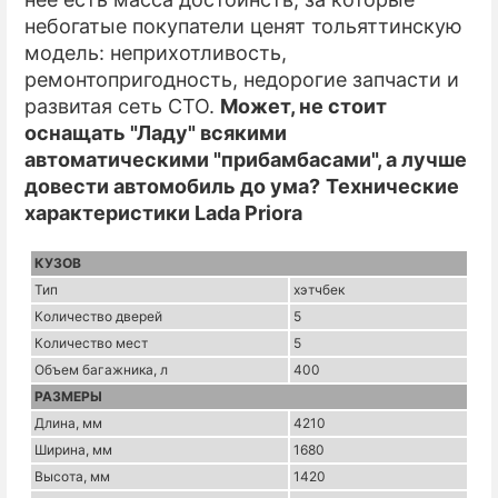
небогатые покупатели ценят тольяттинскую
модель: неприхотливость,
ремонтопригодность, недорогие запчасти и
развитая сеть СТО.
Может, не стоит
оснащать "Ладу" всякими
автоматическими "прибамбасами", а лучше
довести автомобиль до ума?
Технические
характеристики Lada Priora
КУЗОВ
Тип
хэтчбек
Количество дверей
5
Количество мест
5
Объем багажника, л
400
РАЗМЕРЫ
Длина, мм
4210
Ширина, мм
1680
Высота, мм
1420