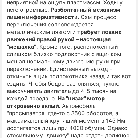
неприятной на ощупь пластмассы. Ходы у
него огромные.
Разболтанный механизм
лишен информативности
. Сам процесс
переключения сопровождается
металлическим лязгом и
требует ловких
движений правой рукой – настоящая
"мешалка"
. Кроме того, расположенный
слишком близко подлокотник с ящичком
мешал нормальному движению руки при
переключении. Единственный выход -
откинуть ящик подлокотника назад и так вот
ездить. Чтобы бодро разгоняться, нужно
выкручивать двигатель до 4-5 тысяч на
каждой передаче.
На "низах" мотор
откровенно вялый
. Автомобиль
"просыпается" где-то с 3500 оборотов, а
максимальный крутящий момент в 145 Нм
достигается лишь при 4000 об/мин. Однако
стосильному "движку" надо отдать должное: