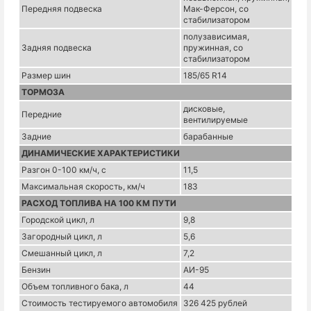
Передняя подвеска
Мак-Ферсон, со
стабилизатором
полузависимая,
Задняя подвеска
пружинная, со
стабилизатором
Размер шин
185/65 R14
ТОРМОЗА
дисковые,
Передние
вентилируемые
Задние
барабанные
ДИНАМИЧЕСКИЕ ХАРАКТЕРИСТИКИ
Разгон 0-100 км/ч, с
11,5
Максимальная скорость, км/ч
183
РАСХОД ТОПЛИВА НА 100 КМ ПУТИ
Городской цикл, л
9,8
Загородный цикл, л
5,6
Смешанный цикл, л
7,2
Бензин
АИ-95
Объем топливного бака, л
44
Стоимость тестируемого автомобиля
326 425 рублей