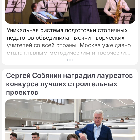
Уникальная система подготовки столичных
педагогов объединила тысячи творческих
учителей со всей страны. Москва уже давно
стала главным методическим и творческим
центром России, где рождаются самые
передовые практики воспитания молодых
Сергей Собянин наградил лауреатов
талантов.
конкурса лучших строительных
проектов