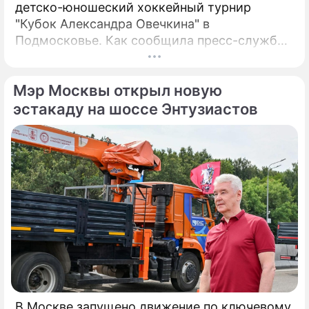
детско-юношеский хоккейный турнир
"Кубок Александра Овечкина" в
Подмосковье. Как сообщила пресс-служба
регионального правительства, губернатор
Андрей Воробьёв вместе с Овечкиным
Мэр Москвы открыл новую
сделал символическое сбрасывание шайбы
на «Арене Мытищи».
эстакаду на шоссе Энтузиастов
В Москве запущено движение по ключевому