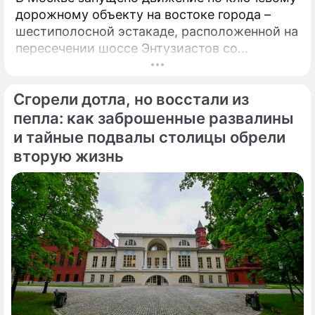
дорожному объекту на востоке города –
шестиполосной эстакаде, расположенной на
пересечении шоссе Энтузиастов со
Свободным проспектом и Большим
Купавенским проездом. В церемонии
Сгорели дотла, но восстали из
открытия принял участие мэр Москвы
Сергей Собянин, который подчеркнул
пепла: как заброшенные развалины
стратегическую важность новой развязки
и тайные подвалы столицы обрели
для разгрузки одного из самых проблемных
вторую жизнь
участков магистрали.