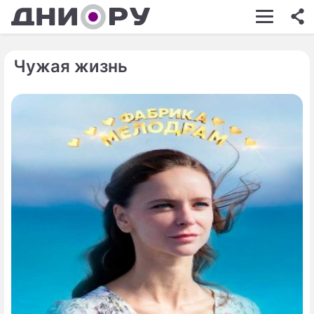
ШОУ-БИЗНЕС
АВТО
Чужая жизнь
КИНО
НЕДВИЖИМОСТЬ
ЗДОРОВЬЕ
ЭКОНОМИКА
ПРОИСШЕСТВИЯ
СОННИК
СТИЛЬ ЖИЗНИ
СЕРИАЛЫ
ИГРЫ