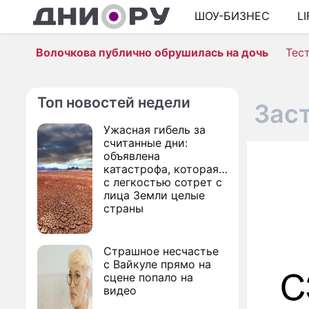
ШОУ-БИЗНЕС
L
Волочкова публично обрушилась на дочь
Тес
Топ новостей недели
Зас
Ужасная гибель за
считанные дни:
объявлена
катастрофа, которая
с легкостью сотрет с
лица Земли целые
страны
Страшное несчастье
с Вайкуле прямо на
сцене попало на
видео