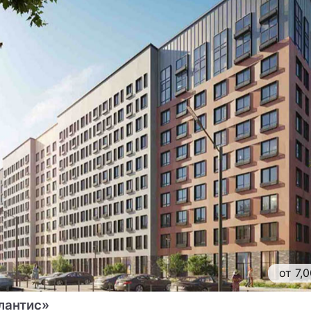
от 7,
лантис»