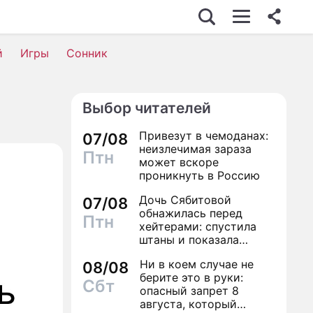
й
Игры
Сонник
Выбор читателей
Привезут в чемоданах:
07/08
неизлечимая зараза
Птн
может вскоре
проникнуть в Россию
Дочь Сябитовой
07/08
обнажилась перед
Птн
хейтерами: спустила
штаны и показала
трусы
Ни в коем случае не
08/08
берите это в руки:
Сбт
опасный запрет 8
августа, который