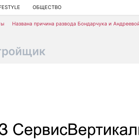
IFESTYLE
ОБЩЕСТВО
ШОУ-БИЗНЕС
ты
Названа причина развода Бондарчука и Андреево
АВТО
КИНО
тройщик
НЕДВИЖИМОСТЬ
ЗДОРОВЬЕ
ЭКОНОМИКА
ПРОИСШЕСТВИЯ
СОННИК
СТИЛЬ ЖИЗНИ
СЕРИАЛЫ
ИГРЫ