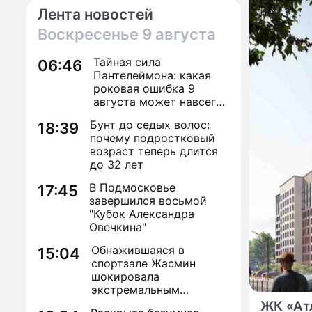
Лента новостей
Воскресенье
9 августа
Тайная сила
06:46
Пантелеймона: какая
роковая ошибка 9
августа может навсегда
лишить здоровья
Бунт до седых волос:
18:39
почему подростковый
возраст теперь длится
до 32 лет
В Подмосковье
17:45
завершился восьмой
"Кубок Александра
Овечкина"
Обнажившаяся в
15:04
спортзале Жасмин
шокировала
экстремальным
преображением
ЖК «Ат