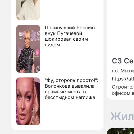
Покинувший Россию
внук Пугачевой
шокировал своим
видом
СЗ Се
г.о. Мыт
https://at
"Фу, оторопь просто!":
Волочкова вывалила
Строител
срамные места в
офисом в
бесстыдном неглиже
Жил