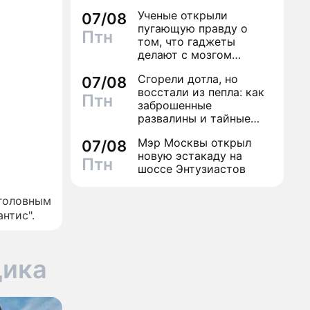
может навсегда зашить
Ученые открыли
07/08
женское счастье
пугающую правду о
Птн
том, что гаджеты
делают с мозгом
школьника
Сгорели дотла, но
07/08
восстали из пепла: как
Птн
заброшенные
развалины и тайные
подвалы столицы
Мэр Москвы открыл
07/08
обрели вторую жизнь
новую эстакаду на
Птн
шоссе Энтузиастов
 головным
антис".
щика