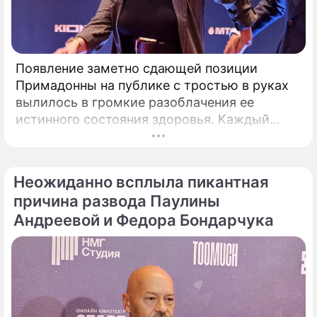
Появление заметно сдающей позиции
Примадонны на публике с тростью в руках
вылилось в громкие разоблачения ее
истинного состояния здоровья. Каждый
выход некогда главной певицы страны в
свет сегодня рассматривается буквально
под микроскопом.
Неожиданно всплыла пикантная
причина развода Паулины
Андреевой и Федора Бондарчука