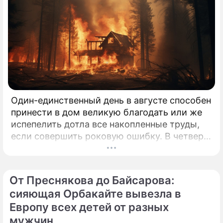
Один-единственный день в августе способен
принести в дом великую благодать или же
испепелить дотла все накопленные труды,
если совершить роковую ошибку. В четверг,
6 августа 2026 года, православная церковь
молитвенно чтит память святых
благоверных князей-страстотерпцев Бориса
От Преснякова до Байсарова:
и Глеба.
сияющая Орбакайте вывезла в
Европу всех детей от разных
мужчин