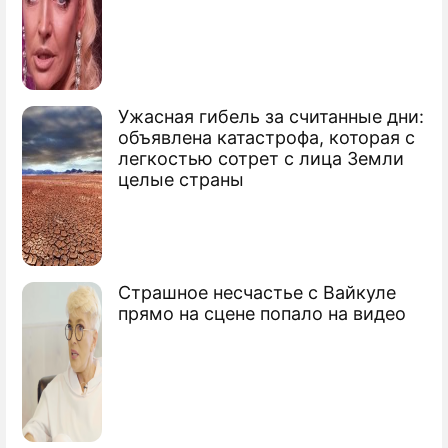
истеричный Лукашенко
устроил жуткий скандал на
Валааме
Ужасная гибель за считанные дни:
объявлена катастрофа, которая с
легкостью сотрет с лица Земли
целые страны
"Указания президента не помогают":
бесполезному Лукашенко на родине
дали под дых
Страшное несчастье с Вайкуле
прямо на сцене попало на видео
Черная неблагодарность: Лукашенко
возмутил хамством в адрес Путина
Александр Григорьевич
Лукашенко
президент Белоруссии