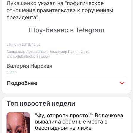
Лукашенко
указал на "пофигическое
отношение правительства к поручениям
президента".
Шоу-бизнес в Telegram
26 июля 2019, 12:22
Александр Лукашенко и Владимир Путин. Фото:
www.globallookpress.com
Валерия Нарская
автор
Подробнее
Топ новостей недели
"Фу, оторопь просто!": Волочкова
По теме
вывалила срамные места в
бесстыдном неглиже
Продолжение: Ничего святого: