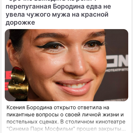
каникулами, щедро делясь с публикой
перепуганная Бородина едва не
яркими моментами своего роскошного
увела чужого мужа на красной
отпуска.
дорожке
Ксения Бородина открыто ответила на
пикантные вопросы о своей личной жизни и
постельных сценах. В столичном кинотеатре
"Синема Парк Мосфильм" прошел закрытый