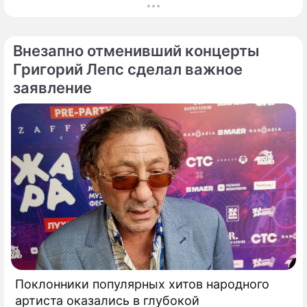
показ романтической комедии с элементами
фантастики под названием "За любовь".
Внезапно отменивший концерты
Григорий Лепс сделал важное
заявление
Поклонники популярных хитов народного
артиста оказались в глубокой