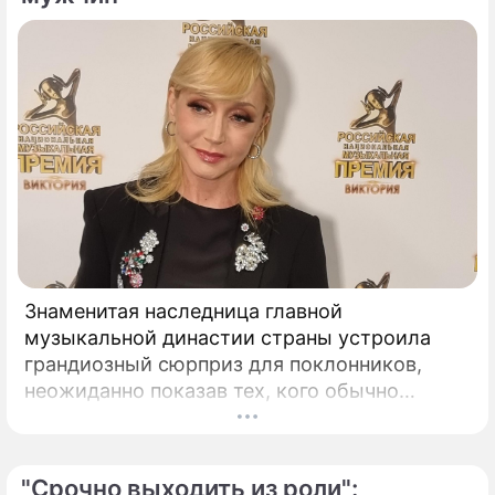
Знаменитая наследница главной
музыкальной династии страны устроила
грандиозный сюрприз для поклонников,
неожиданно показав тех, кого обычно
тщательно скрывает от посторонних глаз.
Популярная певица Кристина Орбакайте
продолжает наслаждаться европейскими
"Срочно выходить из роли":