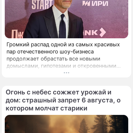
Громкий распад одной из самых красивых
пар отечественного шоу-бизнеса
продолжает обрастать все новыми
домыслами, гипотезами и откровенными
сплетнями. Когда Федор Бондарчук и его
молодая муза Паулина Андреева
официально расторгли брак,
Огонь с небес сожжет урожай и
общественность удовлетворилась вполне
дом: страшный запрет 6 августа, о
нейтральным объяснением.
котором молчат старики