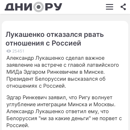
ШОУ-БИЗНЕС
АВТО
Лукашенко отказался рвать
КИНО
отношения с Россией
НЕДВИЖИМОСТЬ
25451
Александр Лукашенко сделал важное
ЗДОРОВЬЕ
заявление на встрече с главой латвийского
ЭКОНОМИКА
МИДа Эдгаром Ринкевичем в Минске.
Президент Белоруссии высказался об
ПРОИСШЕСТВИЯ
отношениях с Россией.
СОННИК
Эдгар Ринкевич заявил, что Ригу волнует
углубление интеграции Минска и Москвы.
СТИЛЬ ЖИЗНИ
Александр Лукашенко ответил ему, что
СЕРИАЛЫ
Белоруссия "ни за какие деньги" не порвет с
Россией.
ИГРЫ