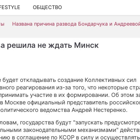
IFESTYLE
ОБЩЕСТВО
ШОУ-БИЗНЕС
ты
Названа причина развода Бондарчука и Андреево
АВТО
КИНО
а решила не ждать Минск
НЕДВИЖИМОСТЬ
ЗДОРОВЬЕ
ЭКОНОМИКА
 будет откладывать создание Коллективных сил
вного реагирования из-за того, что некоторые стр
ПРОИСШЕСТВИЯ
принимать участие в их формировании. Об этом з
СОННИК
 в Москве официальный представитель российско
олитического ведомства Андрей Нестеренко.
СТИЛЬ ЖИЗНИ
словам, государства будут "запускать предусмотр
СЕРИАЛЫ
льными законодательными механизмами" действ
нию в соглашение по КСОР в силу и осуществлять
ИГРЫ