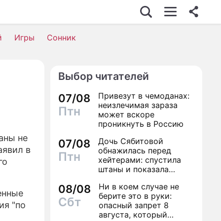
й
Игры
Сонник
Выбор читателей
Привезут в чемоданах:
07/08
неизлечимая зараза
Птн
может вскоре
проникнуть в Россию
аны не
Дочь Сябитовой
07/08
аявил в
обнажилась перед
Птн
хейтерами: спустила
го
штаны и показала
трусы
Ни в коем случае не
08/08
енные
берите это в руки:
Сбт
ия "по
опасный запрет 8
августа, который