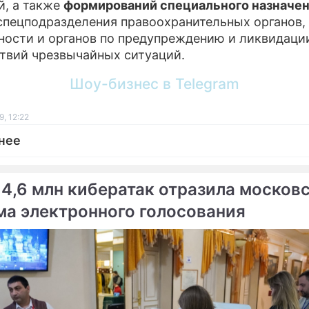
й, а также
формирований специального назначе
спецподразделения правоохранительных органов,
ности и органов по предупреждению и ликвидаци
твий чрезвычайных ситуаций.
Шоу-бизнес в Telegram
, 12:22
нее
 4,6 млн кибератак отразила москов
ма электронного голосования
ме
вспомнил дразнилку из
Россия ответила на дем
а
Белоруссии
ДКБ победили истерику