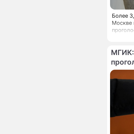
глупость!": разъяренная
Волочкова публично
унизила дочь и зятя
Более 3
Уехавшая из России
Москве 
10:55
Пугачева перенесла
проголо
тяжелейшую операцию
Неожиданно всплыла
09:28
пикантная причина
МГИК:
развода Паулины
Андреевой и Федора
прого
Бондарчука
Огонь с небес сожжет
00:22
урожай и дом:
страшный запрет 6
августа, о котором
молчат старики
От Преснякова до
18:13
Байсарова: сияющая
Орбакайте вывезла в
Европу всех детей от
разных мужчин
"Срочно выходить из
17:19
роли": перепуганная