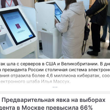
так шла с серверов в США и Великобритании. В дн
 президента России столичная система электрон
ания отразила более 4,6 миллиона кибератак, со
лектронного штаба Илья Массух.
 Предварительная явка на выборах
дента в Москве превысила 66%