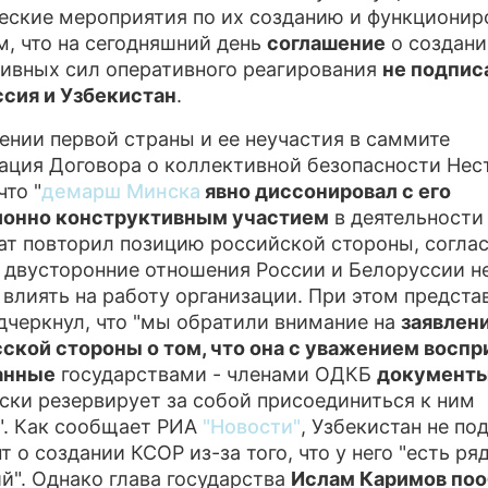
еские мероприятия по их созданию и функционир
ПРЕСС-РЕЛИЗЫ
, что на сегодняшний день
соглашение
о создани
ивных сил оперативного реагирования
не подпис
О ПРОЕКТЕ
сия и Узбекистан
.
ении первой страны и ее неучастия в саммите
ация Договора о коллективной безопасности Нес
что "
демарш Минска
явно диссонировал с его
ионно конструктивным участием
в деятельности
т повторил позицию российской стороны, согла
 двусторонние отношения России и Белоруссии н
влиять на работу организации. При этом предста
черкнул, что "мы обратили внимание на
заявлен
ской стороны о том, что она с уважением восп
анные
государствами - членами ОДКБ
документ
ски резервирует за собой присоединиться к ним
". Как сообщает РИА
"Новости"
, Узбекистан не по
 о создании КСОР из-за того, что у него "есть ря
й". Однако глава государства
Ислам Каримов по