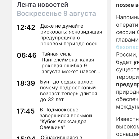
Лента новостей
позже в
Воскресенье
9 августа
Напомни
операти
Даже не думайте
12:42
рисковать: ясновидящая
сессии 
предупредила о
главами
роковом периоде осени
безопа
2026 года
Тайная сила
06:46
России,
Пантелеймона: какая
будет
у
роковая ошибка 9
существ
августа может навсегда
террори
лишить здоровья
Бунт до седых волос:
18:39
предуп
почему подростковый
природн
возраст теперь длится
обеспеч
до 32 лет
междуна
В Подмосковье
17:45
завершился восьмой
Известн
"Кубок Александра
высоком
Овечкина"
оснаще
Обнажившаяся в