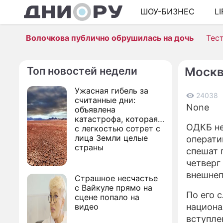
ШОУ-БИЗНЕС
L
Волочкова публично обрушилась на дочь
Тес
Топ новостей недели
Москв
Ужасная гибель за
24038
считанные дни:
None
объявлена
катастрофа, которая
ОДКБ не
с легкостью сотрет с
лица Земли целые
операти
страны
спешат 
четверг
внешнеп
Страшное несчастье
с Вайкуле прямо на
По его 
сцене попало на
видео
национа
вступле