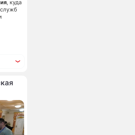
ния
, куда
 служб
и
ская
арш