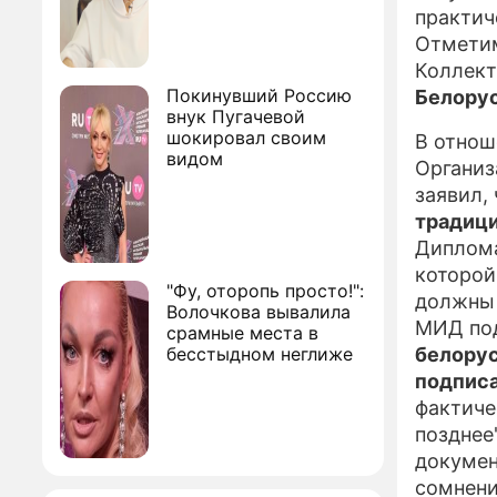
практич
Отметим
Коллект
Покинувший Россию
Белорус
внук Пугачевой
шокировал своим
В отнош
видом
Организ
заявил, 
традиц
Диплома
которой
"Фу, оторопь просто!":
должны 
Волочкова вывалила
МИД под
срамные места в
бесстыдном неглиже
белорус
подпис
фактиче
позднее
документ
сомнени