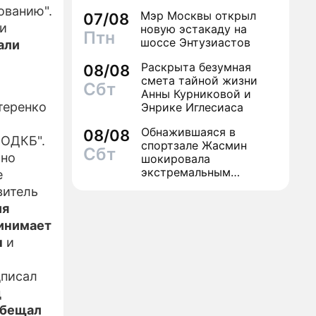
может навсегда зашить
ованию".
Мэр Москвы открыл
07/08
женское счастье
и
новую эстакаду на
Птн
шоссе Энтузиастов
али
Раскрыта безумная
08/08
смета тайной жизни
Сбт
Анны Курниковой и
теренко
Энрике Иглесиаса
Обнажившаяся в
08/08
 ОДКБ".
спортзале Жасмин
Сбт
сно
шокировала
экстремальным
е
преображением
витель
ия
ринимает
ы
и
дписал
д
обещал