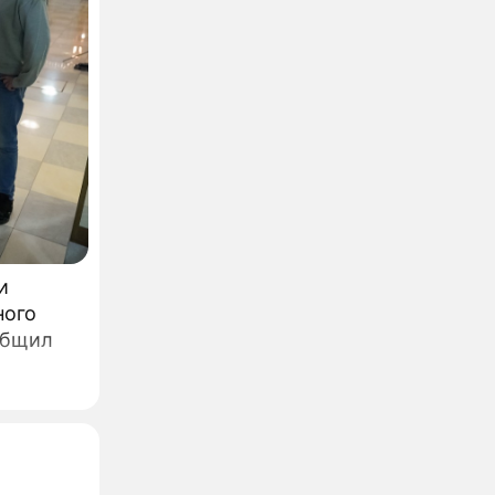
и
ного
общил