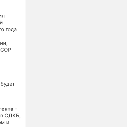
ил
ой
го года
ии,
КСОР
 будет
гента
-
ов ОДКБ,
ем и