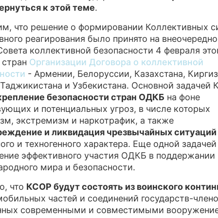
ернуться к этой теме
.
м, что решение о формировании Коллективных с
вного реагирования было принято на внеочередн
Совета коллективной безопасности 4 февраля это
 стран
Организации Договора о коллективной
сности
- Армении, Белоруссии, Казахстана, Киргиз
 Таджикистана и Узбекистана. Основной задачей 
крепление безопасности стран ОДКБ
на фоне
ующих и потенциальных угроз, в числе которых
зм, экстремизм и наркотрафик, а также
реждение и ликвидация чрезвычайных ситуаций
ого и техногенного характера. Еще одной задачей
ение эффективного участия ОДКБ в поддержании
родного мира и безопасности.
о, что
КСОР будут состоять из воинского контин
обильных частей и соединений государств-член
нных современными и совместимыми вооружени