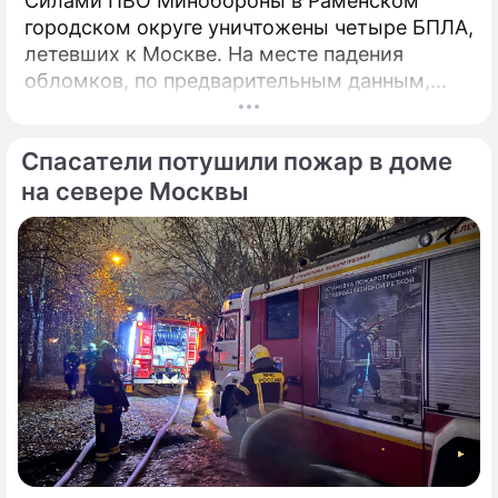
Силами ПВО Минобороны в Раменском
городском округе уничтожены четыре БПЛА,
летевших к Москве. На месте падения
обломков, по предварительным данным,
разрушений и пострадавших нет. На месте
работают специалисты экстренных служб.
Спасатели потушили пожар в доме
на севере Москвы