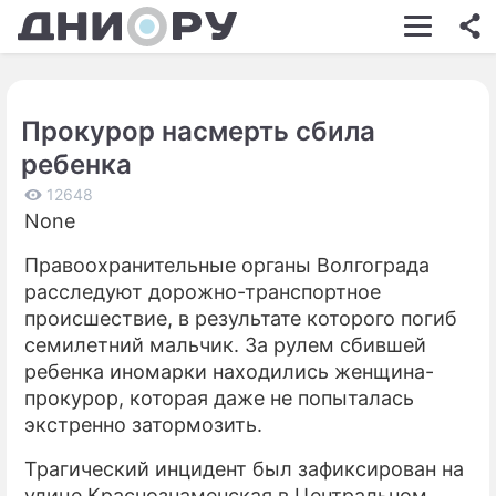
ШОУ-БИЗНЕС
АВТО
Прокурор насмерть сбила
КИНО
ребенка
НЕДВИЖИМОСТЬ
12648
None
ЗДОРОВЬЕ
Правоохранительные органы Волгограда
ЭКОНОМИКА
расследуют дорожно-транспортное
ПРОИСШЕСТВИЯ
происшествие, в результате которого погиб
семилетний мальчик. За рулем сбившей
СОННИК
ребенка иномарки находились женщина-
прокурор, которая даже не попыталась
СТИЛЬ ЖИЗНИ
экстренно затормозить.
СЕРИАЛЫ
Трагический инцидент был зафиксирован на
ИГРЫ
улице Краснознаменская в Центральном