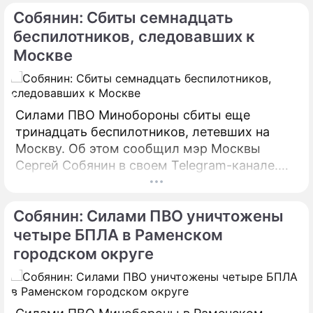
настоящий момент силами МЧС
Собянин: Сбиты семнадцать
предпринимаются все меры по ликвидации
пожара.
беспилотников, следовавших к
Москве
Силами ПВО Минобороны сбиты еще
тринадцать беспилотников, летевших на
Москву. Об этом сообщил мэр Москвы
Сергей Собянин в своем Telegram-канале.
БПЛА уничтожены в городских округах
Раменское, Домодедово и Коломна.
Собянин: Силами ПВО уничтожены
четыре БПЛА в Раменском
городском округе