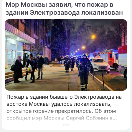
Мэр Москвы заявил, что пожар в
распоряжении редакции) депутат направил
6 февраля 2025 года председателю СК РФ
здании Электрозавода локализован
Александру Бастрыкину. В письме Кирьянов
отмечает, что число несчастных случаев в
регионе продолжает расти.
Пожар в здании бывшего Электрозавода на
востоке Москвы удалось локализовать,
открытое горение прекратилось. Об этом
сообщил мэр Москвы Сергей Собянин в
своем Telegram-канале. По его словам, в