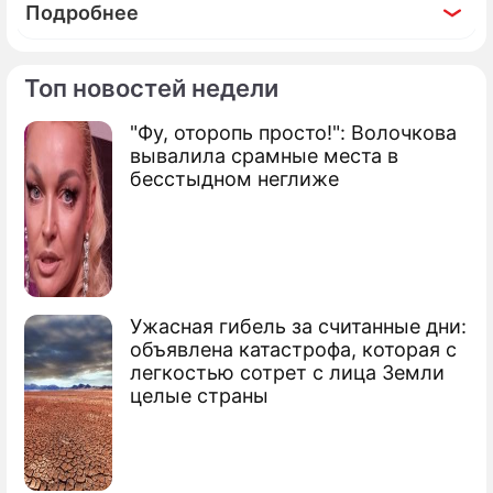
Подробнее
Топ новостей недели
"Фу, оторопь просто!": Волочкова
По теме
вывалила срамные места в
бесстыдном неглиже
Продолжение: Шофер умер
после беседы с ГИБДД
Ужасная гибель за считанные дни:
объявлена катастрофа, которая с
легкостью сотрет с лица Земли
Женщина прокатила милиционера на
целые страны
капоте
У ГУВД Москвы сбили женщину с
ребенком