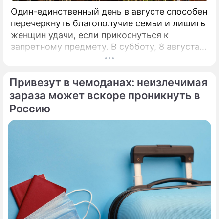
Один-единственный день в августе способен
перечеркнуть благополучие семьи и лишить
женщин удачи, если прикоснуться к
запретному предмету. В субботу, 8 августа,
православная церковь молитвенно чтит
память святых священномучеников
Привезут в чемоданах: неизлечимая
Ермолая, Ермиппа и Ермократа, иереев
Никомидийских.
зараза может вскоре проникнуть в
Россию