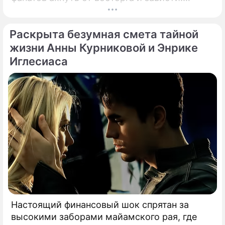
Знаменитая певица Жасмин всегда
славилась аппетитными восточными
Раскрыта безумная смета тайной
формами, однако ее свежие снимки
спровоцировали настоящую бурю в Сети.
жизни Анны Курниковой и Энрике
Иглесиаса
Настоящий финансовый шок спрятан за
высокими заборами майамского рая, где