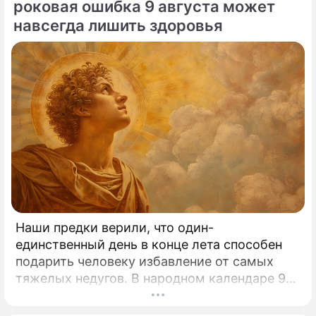
роковая ошибка 9 августа может
По теме
навсегда лишить здоровья
Продолжение: Прилучный
отреагировал на выписанный
на его имя строгий запрет
после суда с Муцениеце
Агата Муцениеце спровоцировала
слухи о беременности после появления
на сцене
Наши предки верили, что один-
Сын Прилучного отказался появляться
единственный день в конце лета способен
на судебном заседании: Не видит
подарить человеку избавление от самых
необходимости
тяжелых недугов. В народном календаре 9
августа занимает особое, почти
Павел Валерьевич Прилучный
мистическое место.