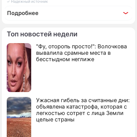
✓ Надежный источник
Подробнее
Топ новостей недели
"Фу, оторопь просто!": Волочкова
Фоторепортаж
вывалила срамные места в
Стало известно об уходе Агаты Муцениеце
бесстыдном неглиже
в 35 лет
Ужасная гибель за считанные дни:
объявлена катастрофа, которая с
легкостью сотрет с лица Земли
целые страны