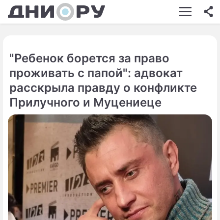
ШОУ-БИЗНЕС
АВТО
"Ребенок борется за право
КИНО
проживать с папой": адвокат
НЕДВИЖИМОСТЬ
расскрыла правду о конфликте
Прилучного и Муцениеце
ЗДОРОВЬЕ
ЭКОНОМИКА
ПРОИСШЕСТВИЯ
СОННИК
СТИЛЬ ЖИЗНИ
СЕРИАЛЫ
ИГРЫ