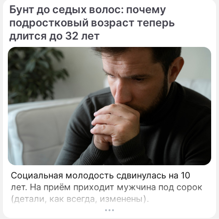
актер
Бунт до седых волос: почему
подростковый возраст теперь
длится до 32 лет
Агата Муцениеце
латвийская и российская актриса, модель
Социальная молодость сдвинулась на 10
лет. На приём приходит мужчина под сорок
(детали, как всегда, изменены).