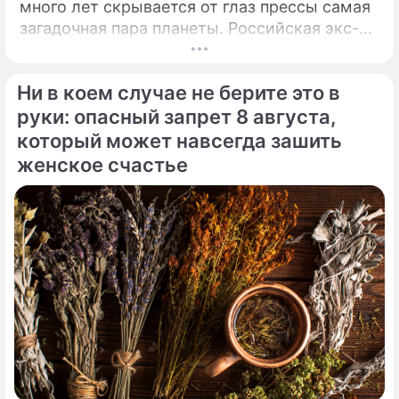
много лет скрывается от глаз прессы самая
загадочная пара планеты. Российская экс-
теннисистка Анна Курникова и испанский
поп-идол Энрике Иглесиас уже больше
Ни в коем случае не берите это в
двадцати лет удерживают статус одной из
самых закрытых и непубличных пар
руки: опасный запрет 8 августа,
мирового шоу-бизнеса.
который может навсегда зашить
женское счастье