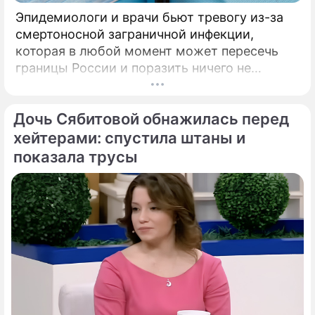
Эпидемиологи и врачи бьют тревогу из-за
смертоносной заграничной инфекции,
которая в любой момент может пересечь
границы России и поразить ничего не
подозревающих граждан. Россию
предупредили о реальной и крайне опасной
Дочь Сябитовой обнажилась перед
угрозе: в страну могут завезти неизлечимый
и смертоносный вирус Бурбон.
хейтерами: спустила штаны и
показала трусы