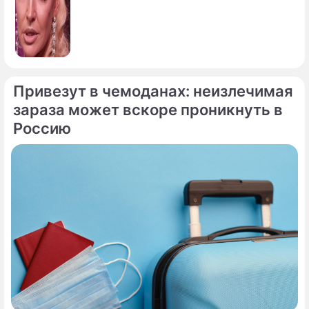
Привезут в чемоданах: неизлечимая
зараза может вскоре проникнуть в
По теме
Россию
"Обалдел и потерял дар речи":
Киркоров поделился подробностями
встречи с Леонтьевым
Билан отказался от предложения
Киркорова стать его преемником
Филипп Бедросович Киркоров
певец, актер, композитор, продюсер