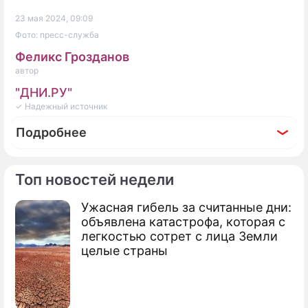
23 мая 2024, 09:09
Фото: пресс-служба
Феликс Грозданов
автор
"ДНИ.РУ"
✓ Надежный источник
Подробнее
Топ новостей недели
Ужасная гибель за считанные дни:
Фоторепортаж
объявлена катастрофа, которая с
Впервые без перчаток: 56-летний Киркоров
легкостью сотрет с лица Земли
похвастался огромной татуировкой на руке
целые страны