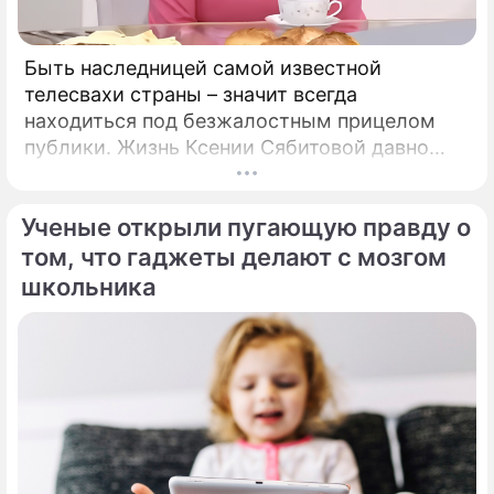
Быть наследницей самой известной
телесвахи страны – значит всегда
находиться под безжалостным прицелом
публики. Жизнь Ксении Сябитовой давно
рассматривают под мощной лупой.
Ученые открыли пугающую правду о
том, что гаджеты делают с мозгом
школьника