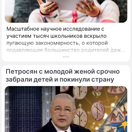
Масштабное научное исследование с
участием тысяч школьников вскрыло
пугающую закономерность, о которой
подавляющее большинство родителей даже
не догадывалось. Привычка дарить ребенку
смартфон с беспрепятственным доступом к
Петросян с молодой женой срочно
социальным сетям в младшем
подростковом возрасте обворачивается
забрали детей и покинули страну
скрытым провалом в учебе.