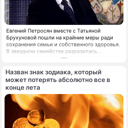
Евгений Петросян вместе с Татьяной
Брухуновой пошли на крайние меры ради
сохранения семьи и собственного здоровья.
В звездном семействе разразилась
настоящая тихая драма, которая вынудила
артистов действовать без промедления.
Назван знак зодиака, который
может потерять абсолютно все в
конце лета