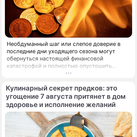
Необдуманный шаг или слепое доверие в
последние дни уходящего сезона могут
обернуться настоящей финансовой
катастрофой и полностью опустошить
кошелек. Известная шаманка и ясновидящая
Кажетта Ахметжанова выступила с
Кулинарный секрет предков: это
экстренным предупреждением для всех, кто
привык легкомысленно относиться к своим
угощение 7 августа притянет в дом
сбережениям.
здоровье и исполнение желаний