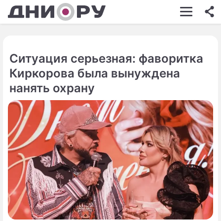
ШОУ-БИЗНЕС
АВТО
Ситуация серьезная: фаворитка
КИНО
Киркорова была вынуждена
НЕДВИЖИМОСТЬ
нанять охрану
ЗДОРОВЬЕ
ЭКОНОМИКА
ПРОИСШЕСТВИЯ
СОННИК
СТИЛЬ ЖИЗНИ
СЕРИАЛЫ
ИГРЫ