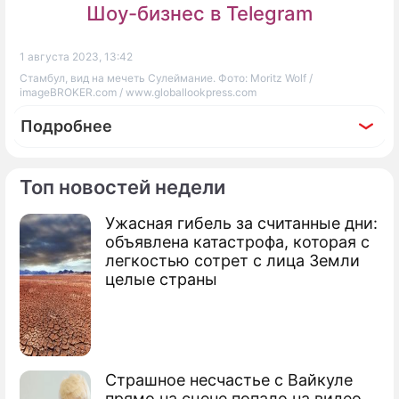
Шоу-бизнес в Telegram
1 августа 2023, 13:42
Стамбул, вид на мечеть Сулеймание. Фото: Moritz Wolf /
imageBROKER.com / www.globallookpress.com
Подробнее
Топ новостей недели
Ужасная гибель за считанные дни:
объявлена катастрофа, которая с
легкостью сотрет с лица Земли
целые страны
Страшное несчастье с Вайкуле
прямо на сцене попало на видео