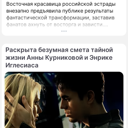
Восточная красавица российской эстрады
внезапно предъявила публике результаты
фантастической трансформации, заставив
фанатов ахнуть от восторга и зависти.
Знаменитая певица Жасмин всегда
славилась аппетитными восточными
формами, однако ее свежие снимки
Раскрыта безумная смета тайной
спровоцировали настоящую бурю в Сети.
жизни Анны Курниковой и Энрике
Иглесиаса