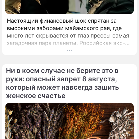
Настоящий финансовый шок спрятан за
высокими заборами майамского рая, где
много лет скрывается от глаз прессы самая
загадочная пара планеты. Российская экс-
теннисистка Анна Курникова и испанский
поп-идол Энрике Иглесиас уже больше
двадцати лет удерживают статус одной из
Ни в коем случае не берите это в
самых закрытых и непубличных пар
руки: опасный запрет 8 августа,
мирового шоу-бизнеса.
который может навсегда зашить
женское счастье