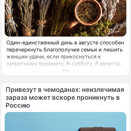
Один-единственный день в августе способен
перечеркнуть благополучие семьи и лишить
женщин удачи, если прикоснуться к
запретному предмету. В субботу, 8 августа,
православная церковь молитвенно чтит
память святых священномучеников
Ермолая, Ермиппа и Ермократа, иереев
Привезут в чемоданах: неизлечимая
Никомидийских.
зараза может вскоре проникнуть в
Россию