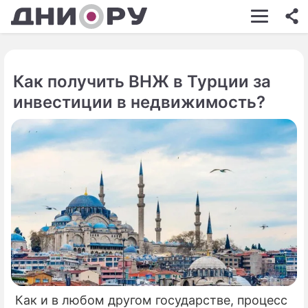
ШОУ-БИЗНЕС
АВТО
Как получить ВНЖ в Турции за
КИНО
инвестиции в недвижимость?
НЕДВИЖИМОСТЬ
ЗДОРОВЬЕ
ЭКОНОМИКА
ПРОИСШЕСТВИЯ
СОННИК
СТИЛЬ ЖИЗНИ
СЕРИАЛЫ
Как и в любом другом государстве, процесс
ИГРЫ