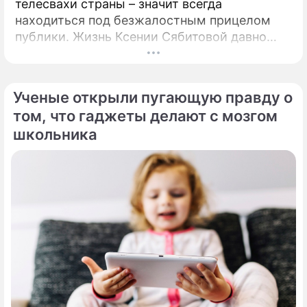
телесвахи страны – значит всегда
находиться под безжалостным прицелом
публики. Жизнь Ксении Сябитовой давно
рассматривают под мощной лупой.
Ученые открыли пугающую правду о
том, что гаджеты делают с мозгом
школьника