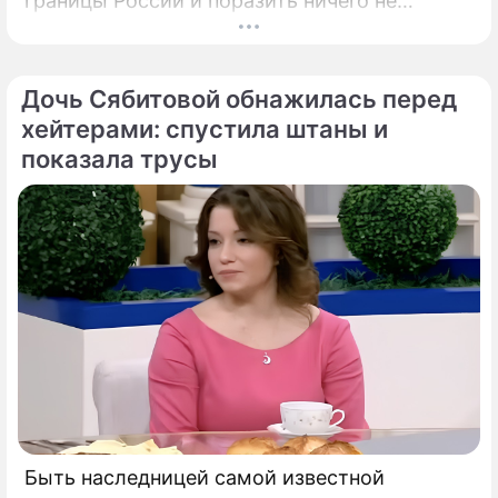
границы России и поразить ничего не
подозревающих граждан. Россию
предупредили о реальной и крайне опасной
угрозе: в страну могут завезти неизлечимый
Дочь Сябитовой обнажилась перед
и смертоносный вирус Бурбон.
хейтерами: спустила штаны и
показала трусы
Быть наследницей самой известной