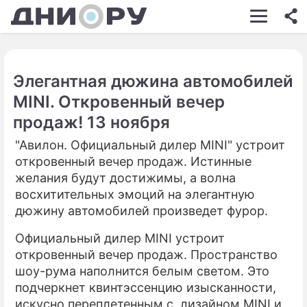
ШОУ-БИЗНЕС
АВТО
Элегантная дюжина автомобилей
КИНО
MINI. Откровенный вечер
НЕДВИЖИМОСТЬ
продаж! 13 ноября
ЗДОРОВЬЕ
"Авилон. Официальный дилер MINI" устроит
откровенный вечер продаж. Истинные
ЭКОНОМИКА
желания будут достижимы, а волна
восхитительных эмоций на элегантную
ПРОИСШЕСТВИЯ
дюжину автомобилей произведет фурор.
СОННИК
Официальный дилер MINI устроит
СТИЛЬ ЖИЗНИ
откровенный вечер продаж. Пространство
шоу-рума наполнится белым светом. Это
СЕРИАЛЫ
подчеркнет квинтэссенцию изысканности,
искусно переплетенным с дизайном MINI и
ИГРЫ