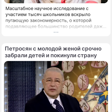
Масштабное научное исследование с
участием тысяч школьников вскрыло
пугающую закономерность, о которой
подавляющее большинство родителей даже
не догадывалось. Привычка дарить ребенку
смартфон с беспрепятственным доступом к
социальным сетям в младшем
Петросян с молодой женой срочно
подростковом возрасте обворачивается
забрали детей и покинули страну
скрытым провалом в учебе.