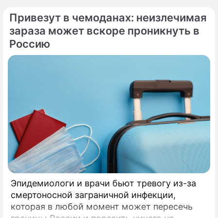
Ермолая, Ермиппа и Ермократа, иереев
Привезут в чемоданах: неизлечимая
Никомидийских.
зараза может вскоре проникнуть в
Россию
Эпидемиологи и врачи бьют тревогу из-за
смертоносной заграничной инфекции,
которая в любой момент может пересечь