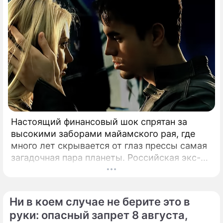
Настоящий финансовый шок спрятан за
высокими заборами майамского рая, где
много лет скрывается от глаз прессы самая
загадочная пара планеты. Российская экс-
теннисистка Анна Курникова и испанский
поп-идол Энрике Иглесиас уже больше
двадцати лет удерживают статус одной из
Ни в коем случае не берите это в
самых закрытых и непубличных пар
руки: опасный запрет 8 августа,
мирового шоу-бизнеса.