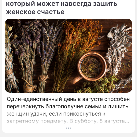
который может навсегда зашить
женское счастье
Один-единственный день в августе способен
перечеркнуть благополучие семьи и лишить
женщин удачи, если прикоснуться к
запретному предмету. В субботу, 8 августа,
православная церковь молитвенно чтит
память святых священномучеников