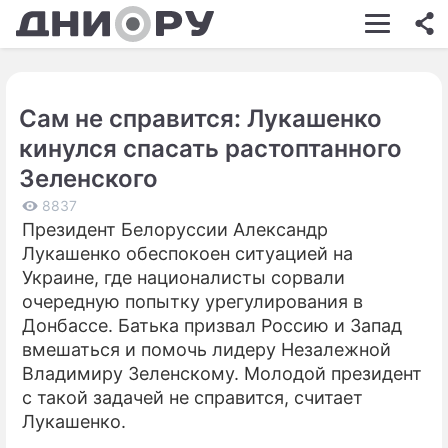
ШОУ-БИЗНЕС
АВТО
Сам не справится: Лукашенко
КИНО
кинулся спасать растоптанного
НЕДВИЖИМОСТЬ
Зеленского
ЗДОРОВЬЕ
8837
Президент Белоруссии Александр
ЭКОНОМИКА
Лукашенко обеспокоен ситуацией на
Украине, где националисты сорвали
ПРОИСШЕСТВИЯ
очередную попытку урегулирования в
Донбассе. Батька призвал Россию и Запад
СОННИК
вмешаться и помочь лидеру Незалежной
СТИЛЬ ЖИЗНИ
Владимиру Зеленскому. Молодой президент
с такой задачей не справится, считает
СЕРИАЛЫ
Лукашенко.
ИГРЫ