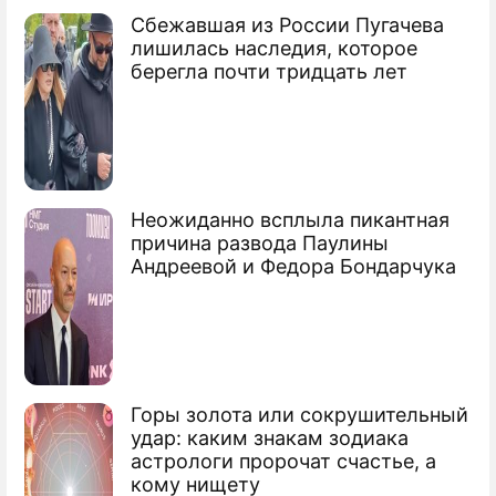
Сбежавшая из России Пугачева
По теме
лишилась наследия, которое
берегла почти тридцать лет
Продолжение: Кремль
поставил на место
потерявшего берега
Лукашенко
Неожиданно всплыла пикантная
причина развода Паулины
Андреевой и Федора Бондарчука
Сбежавшему от Путина Лукашенко
сделали грозное предупреждение
Подхалим Лукашенко бросился
лебезить перед Зеленским
Горы золота или сокрушительный
удар: каким знакам зодиака
астрологи пророчат счастье, а
Александр Григорьевич
кому нищету
Лукашенко